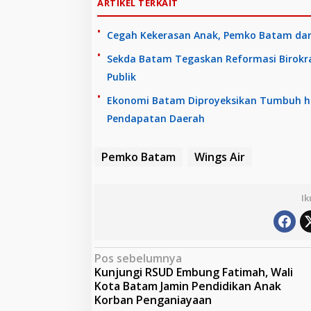
ARTIKEL TERKAIT
Cegah Kekerasan Anak, Pemko Batam dan
Sekda Batam Tegaskan Reformasi Birokr
Publik
Ekonomi Batam Diproyeksikan Tumbuh hi
Pendapatan Daerah
Pemko Batam
Wings Air
Ik
N
Pos sebelumnya
Kunjungi RSUD Embung Fatimah, Wali
a
Kota Batam Jamin Pendidikan Anak
v
Korban Penganiayaan