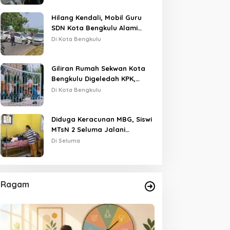
Hilang Kendali, Mobil Guru
SDN Kota Bengkulu Alami
Tabrakan Beruntun di Lampu
Di Kota Bengkulu
Merah
Giliran Rumah Sekwan Kota
Bengkulu Digeledah KPK,
Dikawal Polisi Bersenjata
Di Kota Bengkulu
Diduga Keracunan MBG, Siswi
MTsN 2 Seluma Jalani
Perawatan Intensif di RSUD
Di Seluma
Tais
Ragam