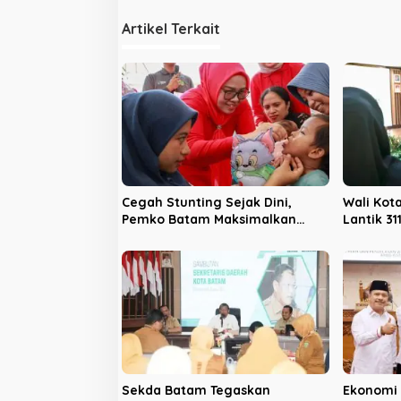
i
Artikel Terkait
g
a
s
i
p
o
s
Cegah Stunting Sejak Dini,
Wali Ko
Pemko Batam Maksimalkan
Lantik 31
Peran Posyandu
Sekolah
Sekda Batam Tegaskan
Ekonomi 