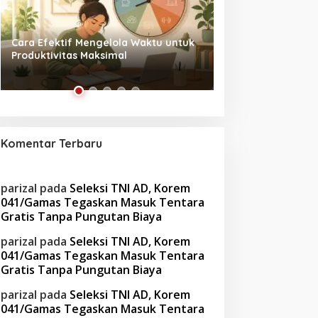
Tanpa Skrip, Penuh Interaksi:
Waspada! Gaya Hi
‘Beghusik Ghumah Nggi’ Hadirkan
Obesitas di Usia Pr
Ruang Digital Seperti Rumah Sendiri
Cara Mengatasiny
Komentar Terbaru
parizal
pada
Seleksi TNI AD, Korem
041/Gamas Tegaskan Masuk Tentara
Gratis Tanpa Pungutan Biaya
parizal
pada
Seleksi TNI AD, Korem
041/Gamas Tegaskan Masuk Tentara
Gratis Tanpa Pungutan Biaya
parizal
pada
Seleksi TNI AD, Korem
041/Gamas Tegaskan Masuk Tentara