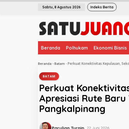
L
Sabtu, 8 Agustus 2026
Indeks Berita
e
w
a
t
i
k
e
Beranda
Polhukam
Ekonomi Bisnis
k
o
n
Perkuat Konektivitas Kepulauan, Sek
Beranda
-
Batam
-
t
e
BATAM
n
Perkuat Konektivit
Apresiasi Rute Baru
Pangkalpinang
Parulian Turnip
22 Juni 2026