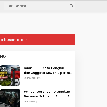
a Nusantara
HOT
Kadis PUPR Kota Bengkulu
dan Anggota Dewan Diperiksa
KPK Hari Ini
Di Polhukam
Penjual Gorengan Ditangkap
Bersama Sabu dan Ribuan Pil,
Nama Oknum APH Disebut
Di Lebong
Saat Interogasi