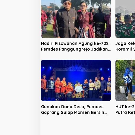
a
s
i
p
o
s
Hadiri Pisowanan Agung ke-702,
Jaga Kel
Pemdes Panggungrejo Jadikan
Koramil
Ajang Silaturahmi dan ‘Ngasuh
Batalyon
Kawruh’
Bakti
Gunakan Dana Desa, Pemdes
HUT ke-2
Gaprang Sulap Momen Bersih
Putra Ke
Desa Jadi Benteng Antinarkoba
Nyaleg 2