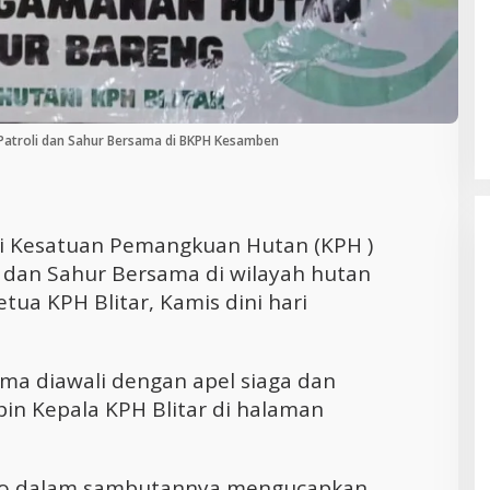
Cara Efektif Mengelola Waktu untuk
Produktivitas Maksimal
r Patroli dan Sahur Bersama di BKPH Kesamben
i Kesatuan Pemangkuan Hutan (KPH )
an dan Sahur Bersama di wilayah hutan
ua KPH Blitar, Kamis dini hari
ma diawali dengan apel siaga dan
n Kepala KPH Blitar di halaman
toro dalam sambutannya mengucapkan