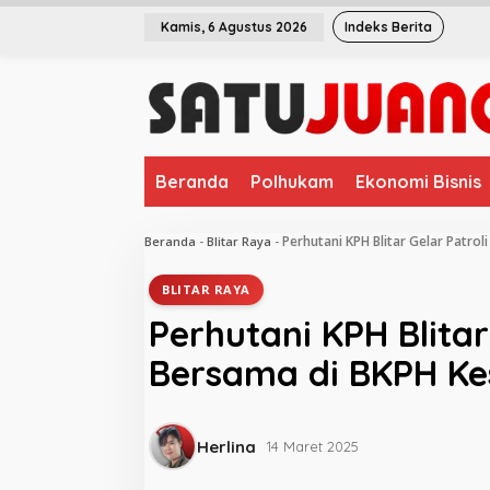
L
Kamis, 6 Agustus 2026
Indeks Berita
e
w
a
t
i
k
e
Beranda
Polhukam
Ekonomi Bisnis
k
o
n
Perhutani KPH Blitar Gelar Patro
Beranda
-
Blitar Raya
-
t
e
BLITAR RAYA
n
Perhutani KPH Blitar
Bersama di BKPH K
Herlina
14 Maret 2025