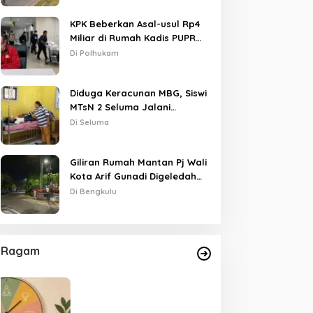
KPK Beberkan Asal-usul Rp4
Miliar di Rumah Kadis PUPR
Kota Bengkulu
Di Polhukam
Diduga Keracunan MBG, Siswi
MTsN 2 Seluma Jalani
Perawatan Intensif di RSUD
Di Seluma
Tais
Giliran Rumah Mantan Pj Wali
Kota Arif Gunadi Digeledah
KPK, Sinyal Pengusutan
Di Bengkulu
Meluas
Ragam