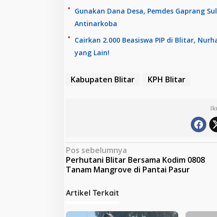
Gunakan Dana Desa, Pemdes Gaprang Sul
Antinarkoba
Cairkan 2.000 Beasiswa PIP di Blitar, Nur
yang Lain!
Kabupaten Blitar
KPH Blitar
Ik
N
Pos sebelumnya
Perhutani Blitar Bersama Kodim 0808
a
Tanam Mangrove di Pantai Pasur
v
i
Artikel Terkait
g