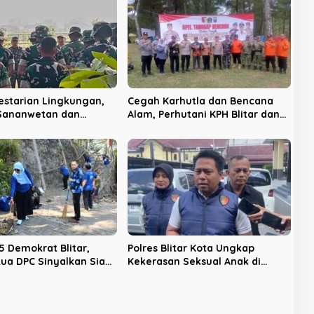
estarian Lingkungan,
Cegah Karhutla dan Bencana
 Sananwetan dan
Alam, Perhutani KPH Blitar dan
 TP 533 Gelar Karya
Pemkab Gelar Apel Tanggap
Bencana
5 Demokrat Blitar,
Polres Blitar Kota Ungkap
tua DPC Sinyalkan Siap
Kekerasan Seksual Anak di
029
Udanawu, Pelaku Diancam 12
Tahun Penjara