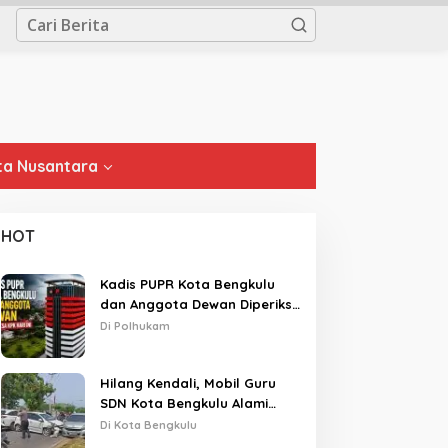
a Nusantara
HOT
Kadis PUPR Kota Bengkulu
dan Anggota Dewan Diperiksa
KPK Hari Ini
Di Polhukam
Hilang Kendali, Mobil Guru
SDN Kota Bengkulu Alami
Tabrakan Beruntun di Lampu
Di Kota Bengkulu
Merah