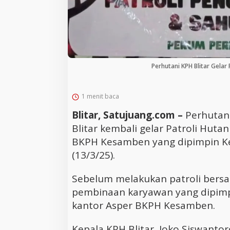
Perhutani KPH Blitar Gela
1 menit baca
Blitar, Satujuang.com –
Perhutan
Blitar kembali gelar Patroli Hut
BKPH Kesamben yang dipimpin Ket
(13/3/25).
Sebelum melakukan patroli bersa
pembinaan karyawan yang dipimpi
kantor Asper BKPH Kesamben.
Kepala KPH Blitar, Joko Siswan