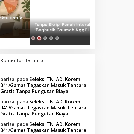
Tanpa Skrip, Penuh Interaksi:
Waspada! Gaya Hi
‘Beghusik Ghumah Nggi’ Hadirkan
Obesitas di Usia Pr
Ruang Digital Seperti Rumah Sendiri
Cara Mengatasiny
Komentar Terbaru
parizal
pada
Seleksi TNI AD, Korem
041/Gamas Tegaskan Masuk Tentara
Gratis Tanpa Pungutan Biaya
parizal
pada
Seleksi TNI AD, Korem
041/Gamas Tegaskan Masuk Tentara
Gratis Tanpa Pungutan Biaya
parizal
pada
Seleksi TNI AD, Korem
041/Gamas Tegaskan Masuk Tentara