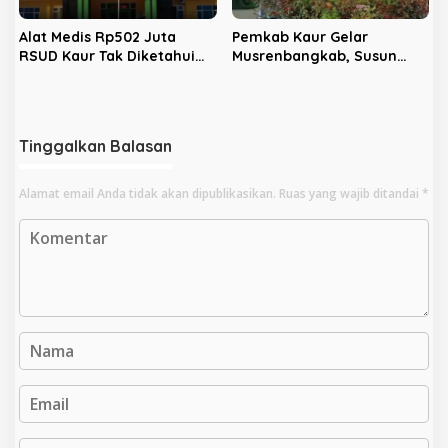
Alat Medis Rp502 Juta
Pemkab Kaur Gelar
RSUD Kaur Tak Diketahui
Musrenbangkab, Susun
Dimana, BPK Temukan
RKPD 2027 Infrastruktur
Kejanggalan
Berkelanjutan
Tinggalkan Balasan
Alamat email Anda tidak akan dipublikasikan.
Ruas yang wajib ditandai
*