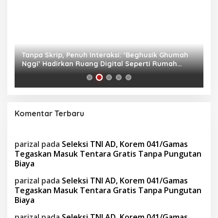
as
Tanpa Skrip, Penuh Interaksi: ‘Beghusik Ghumah
W
Nggi’ Hadirkan Ruang Digital Seperti Rumah
Us
Sendiri
Komentar Terbaru
parizal
pada
Seleksi TNI AD, Korem 041/Gamas
Tegaskan Masuk Tentara Gratis Tanpa Pungutan
Biaya
parizal
pada
Seleksi TNI AD, Korem 041/Gamas
Tegaskan Masuk Tentara Gratis Tanpa Pungutan
Biaya
parizal
pada
Seleksi TNI AD, Korem 041/Gamas