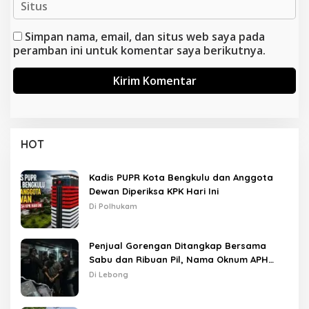
Simpan nama, email, dan situs web saya pada
peramban ini untuk komentar saya berikutnya.
HOT
Kadis PUPR Kota Bengkulu dan Anggota
Dewan Diperiksa KPK Hari Ini
Di Polhukam
Penjual Gorengan Ditangkap Bersama
Sabu dan Ribuan Pil, Nama Oknum APH
Disebut Saat Interogasi
Di Lebong