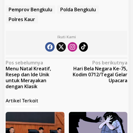
Pemprov Bengkulu
Polda Bengkulu
Polres Kaur
Ikuti Kami
N
Pos sebelumnya
Pos berikutnya
Menu Natal Kreatif,
Hari Bela Negara Ke-75,
a
Resep dan Ide Unik
Kodim 0712/Tegal Gelar
v
untuk Merayakan
Upacara
dengan Klasik
i
g
Artikel Terkait
a
s
i
p