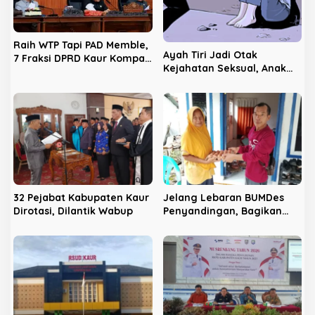
o
s
Raih WTP Tapi PAD Memble,
Ayah Tiri Jadi Otak
7 Fraksi DPRD Kaur Kompak
Kejahatan Seksual, Anak
Semprot Eksekutif Soal
Disetubuhi dan Ditawarkan
Sektor Tambak Udang
ke Orang Lain
32 Pejabat Kabupaten Kaur
Jelang Lebaran BUMDes
Dirotasi, Dilantik Wabup
Penyandingan, Bagikan
Telur Kepada Masyarakat