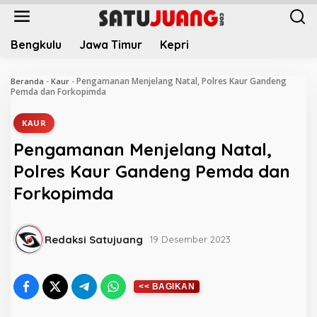
L
e
w
Bengkulu
Jawa Timur
Kepri
a
t
i
Pengamanan Menjelang Natal, Polres Kaur Gandeng
Beranda
-
Kaur
-
k
Pemda dan Forkopimda
e
k
KAUR
o
Pengamanan Menjelang Natal,
n
t
Polres Kaur Gandeng Pemda dan
e
Forkopimda
n
Redaksi Satujuang
19 Desember 2023