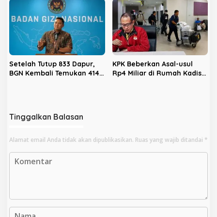
Setelah Tutup 833 Dapur,
KPK Beberkan Asal-usul
BGN Kembali Temukan 414
Rp4 Miliar di Rumah Kadis
Dapur Bermasalah dan
PUPR Kota Bengkulu
‘Double Account’, Amankan
Rp311,2 Miliar
Tinggalkan Balasan
Alamat email Anda tidak akan dipublikasikan.
Ruas yang wajib ditandai
*