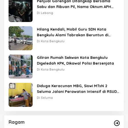
Penjual Gorengan Ditangkap Bersama
Sabu dan Ribuan Pil, Nama Oknum APH
Disebut Saat Interogasi
Di Lebong
Hilang Kendali, Mobil Guru SDN Kota
Bengkulu Alami Tabrakan Beruntun di
Lampu Merah
Di Kota Bengkulu
Giliran Rumah Sekwan Kota Bengkulu
Digeledah KPK, Dikawal Polisi Bersenjata
Di Kota Bengkulu
Diduga Keracunan MBG, Siswi MTsN 2
Seluma Jalani Perawatan Intensif di RSUD
Tais
Di Seluma
Ragam