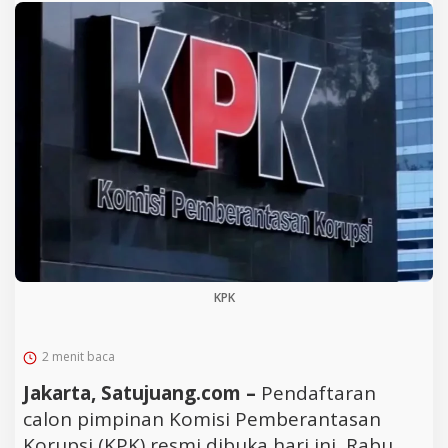
KPK
2 menit baca
Jakarta, Satujuang.com –
Pendaftaran
calon pimpinan Komisi Pemberantasan
Korupsi (KPK) resmi dibuka hari ini, Rabu