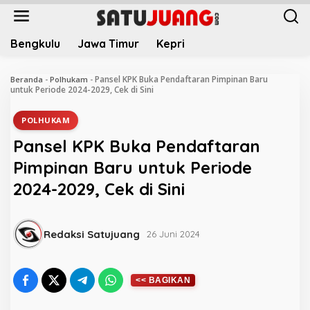
L
e
w
Bengkulu
Jawa Timur
Kepri
a
t
i
Pansel KPK Buka Pendaftaran Pimpinan Baru
Beranda
-
Polhukam
-
k
untuk Periode 2024-2029, Cek di Sini
e
k
POLHUKAM
o
Pansel KPK Buka Pendaftaran
n
t
Pimpinan Baru untuk Periode
e
2024-2029, Cek di Sini
n
Redaksi Satujuang
26 Juni 2024