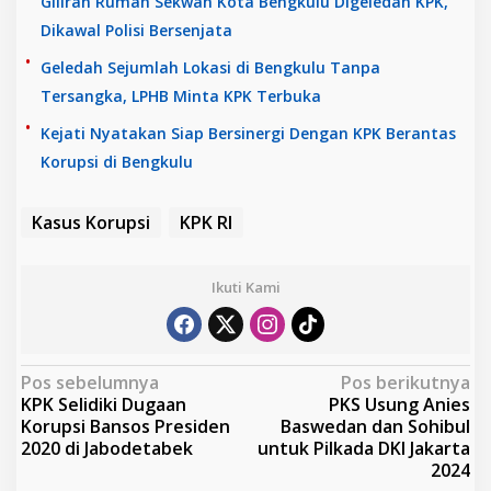
Giliran Rumah Sekwan Kota Bengkulu Digeledah KPK,
Dikawal Polisi Bersenjata
Geledah Sejumlah Lokasi di Bengkulu Tanpa
Tersangka, LPHB Minta KPK Terbuka
Kejati Nyatakan Siap Bersinergi Dengan KPK Berantas
Korupsi di Bengkulu
Kasus Korupsi
KPK RI
Ikuti Kami
N
Pos sebelumnya
Pos berikutnya
KPK Selidiki Dugaan
PKS Usung Anies
a
Korupsi Bansos Presiden
Baswedan dan Sohibul
v
2020 di Jabodetabek
untuk Pilkada DKI Jakarta
2024
i