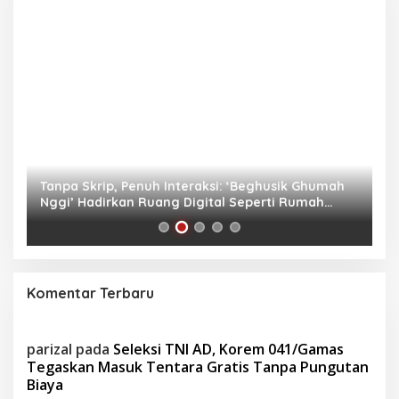
as
Tanpa Skrip, Penuh Interaksi: ‘Beghusik Ghumah
W
Nggi’ Hadirkan Ruang Digital Seperti Rumah
Us
Sendiri
Komentar Terbaru
parizal
pada
Seleksi TNI AD, Korem 041/Gamas
Tegaskan Masuk Tentara Gratis Tanpa Pungutan
Biaya