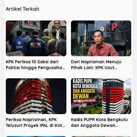
g
Artikel Terkait
a
s
i
p
o
s
KPK Periksa 10 Saksi dari
Dari Noprisman Menuju
Politisi hingga Pengusaha
Pihak Lain: KPK Usut
Kost di Kota Bengkulu
Dugaan Pengondisian
Proyek di Pemkot Bengkulu
Periksa Noprisman, KPK
Kadis PUPR Kota Bengkulu
Telusuri Proyek IPAL di Kota
dan Anggota Dewan
Bengkulu
Diperiksa KPK Hari Ini