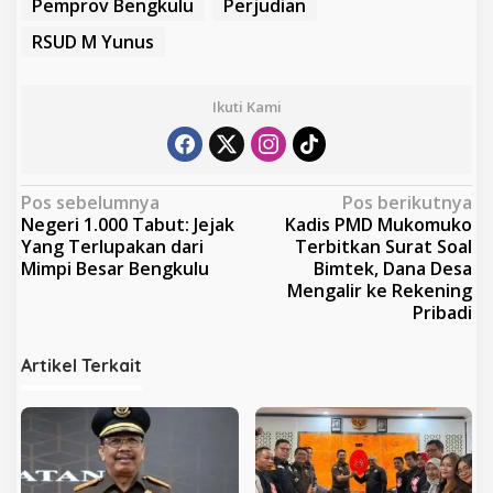
Pemprov Bengkulu
Perjudian
RSUD M Yunus
Ikuti Kami
N
Pos sebelumnya
Pos berikutnya
Negeri 1.000 Tabut: Jejak
Kadis PMD Mukomuko
a
Yang Terlupakan dari
Terbitkan Surat Soal
v
Mimpi Besar Bengkulu
Bimtek, Dana Desa
Mengalir ke Rekening
i
Pribadi
g
a
Artikel Terkait
s
i
p
o