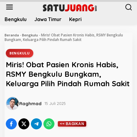
L
e
w
Bengkulu
Jawa Timur
Kepri
a
t
i
Miris! Obat Pasien Kronis Habis, RSMY Bengkulu
Beranda
-
Bengkulu
-
k
Bungkam, Keluarga Pilih Pindah Rumah Sakit
e
k
BENGKULU
o
Miris! Obat Pasien Kronis Habis,
n
t
RSMY Bengkulu Bungkam,
e
Keluarga Pilih Pindah Rumah Sakit
n
Raghmad
15 Juli 2025