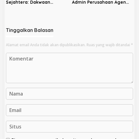
Sejahtera: Dakwaan
Admin Perusahaan Agen
Kepada Latifa Terbukti,
Pupuk Divonis 3,5 Tahun
Perkara Lain Tetap Lanjut
Tinggalkan Balasan
Alamat email Anda tidak akan dipublikasikan.
Ruas yang wajib ditandai
*