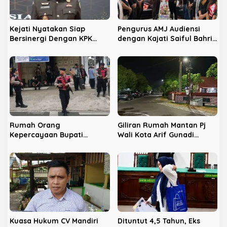
s
Kejati Nyatakan Siap
Pengurus AMJ Audiensi
Bersinergi Dengan KPK
dengan Kajati Saiful Bahri
Berantas Korupsi di
Siregar
Bengkulu
Rumah Orang
Giliran Rumah Mantan Pj
Kepercayaan Bupati
Wali Kota Arif Gunadi
Nonaktif Rejang Lebong
Digeledah KPK, Sinyal
Digeledah KPK
Pengusutan Meluas
Kuasa Hukum CV Mandiri
Dituntut 4,5 Tahun, Eks