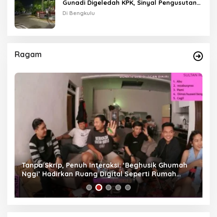
Gunadi Digeledah KPK, Sinyal Pengusutan
Meluas
Di Bengkulu
Ragam
as
Tanpa Skrip, Penuh Interaksi: ‘Beghusik Ghumah
W
Nggi’ Hadirkan Ruang Digital Seperti Rumah
Us
Sendiri