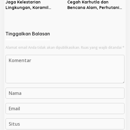
Jaga Kelestarian
Cegah Karhutla dan
Lingkungan, Koramil
Bencana Alam, Perhutani
Sananwetan dan Batalyon
KPH Blitar dan Pemkab
TP 533 Gelar Karya Bakti
Gelar Apel Tanggap
Bencana
Tinggalkan Balasan
Alamat email Anda tidak akan dipublikasikan.
Ruas yang wajib ditandai
*