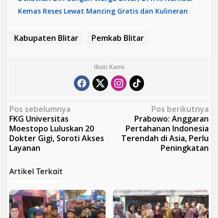
Kemas Reses Lewat Mancing Gratis dan Kulineran
Kabupaten Blitar
Pemkab Blitar
Ikuti Kami
N
Pos sebelumnya
Pos berikutnya
FKG Universitas
Prabowo: Anggaran
a
Moestopo Luluskan 20
Pertahanan Indonesia
v
Dokter Gigi, Soroti Akses
Terendah di Asia, Perlu
Layanan
Peningkatan
i
g
Artikel Terkait
a
s
i