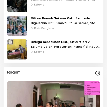
Disebut Saat Interogasi
Di Lebong
Giliran Rumah Sekwan Kota Bengkulu
Digeledah KPK, Dikawal Polisi Bersenjata
Di Kota Bengkulu
Diduga Keracunan MBG, Siswi MTsN 2
Seluma Jalani Perawatan Intensif di RSUD
Tais
Di Seluma
Ragam