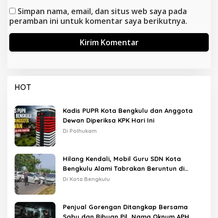
Simpan nama, email, dan situs web saya pada
peramban ini untuk komentar saya berikutnya.
HOT
Kadis PUPR Kota Bengkulu dan Anggota
Dewan Diperiksa KPK Hari Ini
Di Polhukam
Hilang Kendali, Mobil Guru SDN Kota
Bengkulu Alami Tabrakan Beruntun di
Lampu Merah
Di Kota Bengkulu
Penjual Gorengan Ditangkap Bersama
Sabu dan Ribuan Pil, Nama Oknum APH