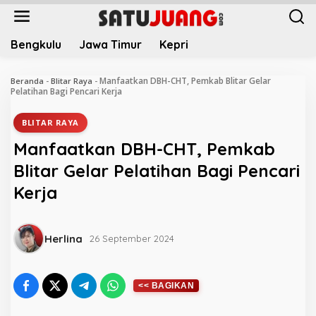
L
e
w
Bengkulu
Jawa Timur
Kepri
a
t
i
Manfaatkan DBH-CHT, Pemkab Blitar Gelar
Beranda
-
Blitar Raya
-
k
Pelatihan Bagi Pencari Kerja
e
k
BLITAR RAYA
o
Manfaatkan DBH-CHT, Pemkab
n
t
Blitar Gelar Pelatihan Bagi Pencari
e
Kerja
n
Herlina
26 September 2024