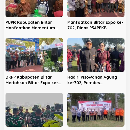
p
o
s
PUPR Kabupaten Blitar
Manfaatkan Blitar Expo ke-
Manfaatkan Momentum
702, Dinas P3APPKB
Hari Jadi ke-702 untuk
Gencarkan Sosialisasi KB
Dekatkan Pelayanan Publik
dan Pencegahan
Kekerasan Anak
DKPP Kabupaten Blitar
Hadiri Pisowanan Agung
Meriahkan Blitar Expo ke-
ke-702, Pemdes
702, Unjuk Teknologi
Panggungrejo Jadikan
Pertanian Modern dan
Ajang Silaturahmi dan
Produk Unggulan
‘Ngasuh Kawruh’