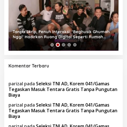
as
Tanpa Skrip, Penuh Interaksi: ‘Beghusik Ghumah
W
Nggi’ Hadirkan Ruang Digital Seperti Rumah
Us
Sendiri
Komentar Terbaru
parizal
pada
Seleksi TNI AD, Korem 041/Gamas
Tegaskan Masuk Tentara Gratis Tanpa Pungutan
Biaya
parizal
pada
Seleksi TNI AD, Korem 041/Gamas
Tegaskan Masuk Tentara Gratis Tanpa Pungutan
Biaya
parizal
pada
Seleksi TNI AD, Korem 041/Gamas