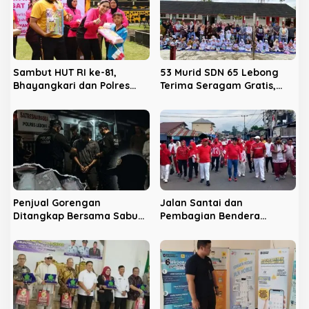
i
p
o
s
Sambut HUT RI ke-81,
53 Murid SDN 65 Lebong
Bhayangkari dan Polres
Terima Seragam Gratis,
Lebong Ajak Anak Panti
Kepsek Harap Tambahan
Asuhan Berbagi Keceriaan
Ruang Kelas
Penjual Gorengan
Jalan Santai dan
Ditangkap Bersama Sabu
Pembagian Bendera
dan Ribuan Pil, Nama
Sambut HUT RI ke-81 di
Oknum APH Disebut Saat
Lebong
Interogasi