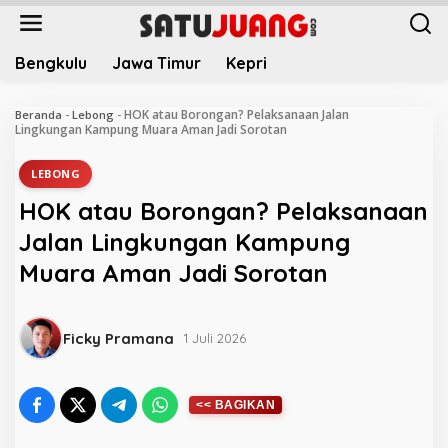
L
e
w
Bengkulu
Jawa Timur
Kepri
a
t
i
HOK atau Borongan? Pelaksanaan Jalan
Beranda
-
Lebong
-
k
Lingkungan Kampung Muara Aman Jadi Sorotan
e
k
LEBONG
o
HOK atau Borongan? Pelaksanaan
n
t
Jalan Lingkungan Kampung
e
Muara Aman Jadi Sorotan
n
Ficky Pramana
1 Juli 2026