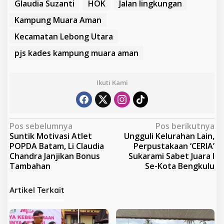
Glaudia Suzanti
HOK
Jalan lingkungan
Kampung Muara Aman
Kecamatan Lebong Utara
pjs kades kampung muara aman
Ikuti Kami
N
Pos sebelumnya
Pos berikutnya
Suntik Motivasi Atlet
Ungguli Kelurahan Lain,
a
POPDA Batam, Li Claudia
Perpustakaan ‘CERIA’
v
Chandra Janjikan Bonus
Sukarami Sabet Juara I
Tambahan
Se-Kota Bengkulu
i
g
Artikel Terkait
a
s