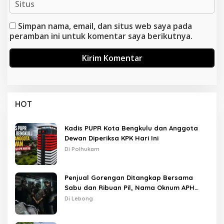
Simpan nama, email, dan situs web saya pada
peramban ini untuk komentar saya berikutnya.
HOT
Kadis PUPR Kota Bengkulu dan Anggota
Dewan Diperiksa KPK Hari Ini
Di Polhukam
Penjual Gorengan Ditangkap Bersama
Sabu dan Ribuan Pil, Nama Oknum APH
Disebut Saat Interogasi
Di Lebong