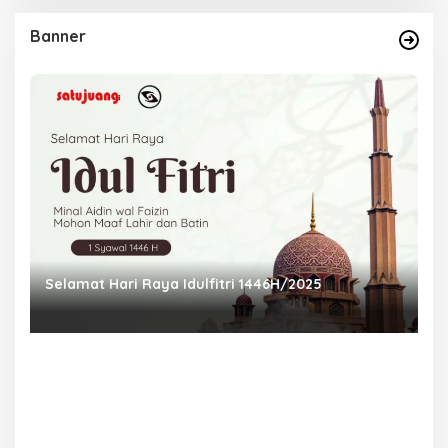
Banner
Selamat Hari Raya Idulfitri 1446H/2025
P
Ra