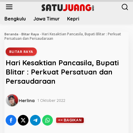
L
e
w
Bengkulu
Jawa Timur
Kepri
a
t
i
Hari Kesaktian Pancasila, Bupati Blitar : Perkuat
Beranda
-
Blitar Raya
-
k
Persatuan dan Persaudaraan
e
k
BLITAR RAYA
o
Hari Kesaktian Pancasila, Bupati
n
t
Blitar : Perkuat Persatuan dan
e
Persaudaraan
n
Herlina
1 Oktober 2022