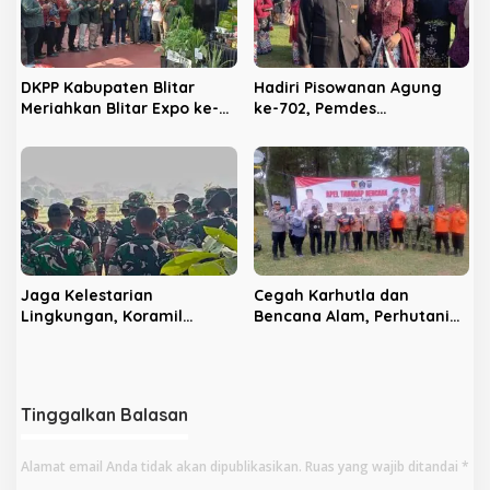
DKPP Kabupaten Blitar
Hadiri Pisowanan Agung
Meriahkan Blitar Expo ke-
ke-702, Pemdes
702, Unjuk Teknologi
Panggungrejo Jadikan
Pertanian Modern dan
Ajang Silaturahmi dan
Produk Unggulan
‘Ngasuh Kawruh’
Jaga Kelestarian
Cegah Karhutla dan
Lingkungan, Koramil
Bencana Alam, Perhutani
Sananwetan dan Batalyon
KPH Blitar dan Pemkab
TP 533 Gelar Karya Bakti
Gelar Apel Tanggap
Bencana
Tinggalkan Balasan
Alamat email Anda tidak akan dipublikasikan.
Ruas yang wajib ditandai
*