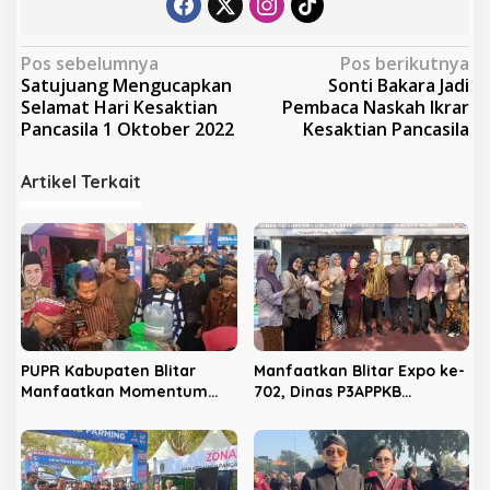
N
Pos sebelumnya
Pos berikutnya
Satujuang Mengucapkan
Sonti Bakara Jadi
a
Selamat Hari Kesaktian
Pembaca Naskah Ikrar
v
Pancasila 1 Oktober 2022
Kesaktian Pancasila
i
Artikel Terkait
g
a
s
i
p
o
s
PUPR Kabupaten Blitar
Manfaatkan Blitar Expo ke-
Manfaatkan Momentum
702, Dinas P3APPKB
Hari Jadi ke-702 untuk
Gencarkan Sosialisasi KB
Dekatkan Pelayanan Publik
dan Pencegahan
Kekerasan Anak