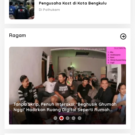
Pengusaha Kost di Kota Bengkulu
Di Polhukam
Ragam
as
Tanpa Skrip, Penuh Interaksi: ‘Beghusik Ghumah
W
Nggi’ Hadirkan Ruang Digital Seperti Rumah
Us
Sendiri