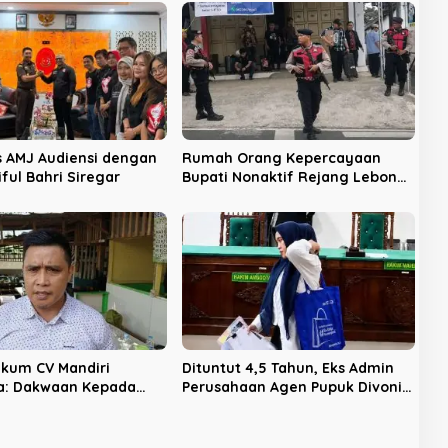
 AMJ Audiensi dengan
Rumah Orang Kepercayaan
iful Bahri Siregar
Bupati Nonaktif Rejang Lebong
Digeledah KPK
kum CV Mandiri
Dituntut 4,5 Tahun, Eks Admin
a: Dakwaan Kepada
Perusahaan Agen Pupuk Divonis
rbukti, Perkara Lain
3,5 Tahun
njut