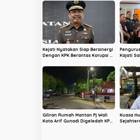
s
i
p
o
s
Kejati Nyatakan Siap Bersinergi
Pengurus
Dengan KPK Berantas Korupsi di
Kajati Sa
Bengkulu
Giliran Rumah Mantan Pj Wali
Kuasa Hu
Kota Arif Gunadi Digeledah KPK,
Sejahter
Sinyal Pengusutan Meluas
Latifa Te
Tetap La