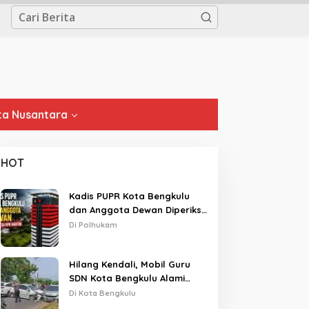
a Nusantara
HOT
Kadis PUPR Kota Bengkulu
dan Anggota Dewan Diperiksa
KPK Hari Ini
Di Polhukam
Hilang Kendali, Mobil Guru
SDN Kota Bengkulu Alami
Tabrakan Beruntun di Lampu
Di Kota Bengkulu
Merah