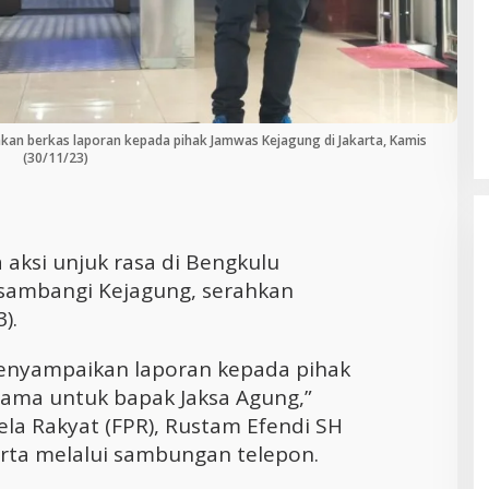
Cara Efektif Mengelola Waktu untuk
Produktivitas Maksimal
an berkas laporan kepada pihak Jamwas Kejagung di Jakarta, Kamis
(30/11/23)
 aksi unjuk rasa di Bengkulu
R sambangi Kejagung, serahkan
).
menyampaikan laporan kepada pihak
tama untuk bapak Jaksa Agung,”
a Rakyat (FPR), Rustam Efendi SH
arta melalui sambungan telepon.