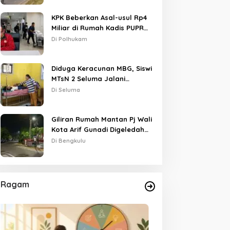
KPK Beberkan Asal-usul Rp4
Miliar di Rumah Kadis PUPR
Kota Bengkulu
Di Polhukam
Diduga Keracunan MBG, Siswi
MTsN 2 Seluma Jalani
Perawatan Intensif di RSUD
Di Seluma
Tais
Giliran Rumah Mantan Pj Wali
Kota Arif Gunadi Digeledah
KPK, Sinyal Pengusutan
Di Bengkulu
Meluas
Ragam