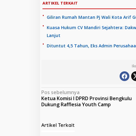
ARTIKEL TERKAIT
Giliran Rumah Mantan Pj Wali Kota Arif 
Kuasa Hukum CV Mandiri Sejahtera: Dakwa
Lanjut
Dituntut 4,5 Tahun, Eks Admin Perusahaa
Ik
N
Pos sebelumnya
Ketua Komisi I DPRD Provinsi Bengkulu
a
Dukung Rafflesia Youth Camp
v
i
Artikel Terkait
g
a