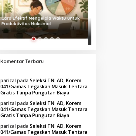
Tanpa Skrip, Penuh Interaksi:
Waspada! Gaya Hi
‘Beghusik Ghumah Nggi’ Hadirkan
Obesitas di Usia Pr
Ruang Digital Seperti Rumah Sendiri
Cara Mengatasiny
Komentar Terbaru
parizal
pada
Seleksi TNI AD, Korem
041/Gamas Tegaskan Masuk Tentara
Gratis Tanpa Pungutan Biaya
parizal
pada
Seleksi TNI AD, Korem
041/Gamas Tegaskan Masuk Tentara
Gratis Tanpa Pungutan Biaya
parizal
pada
Seleksi TNI AD, Korem
041/Gamas Tegaskan Masuk Tentara