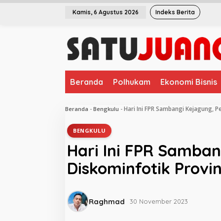
L
Kamis, 6 Agustus 2026
Indeks Berita
e
w
a
t
i
k
e
Beranda
Polhukam
Ekonomi Bisnis
k
o
n
Hari Ini FPR Sambangi Kejagung, Pe
Beranda
-
Bengkulu
-
t
e
BENGKULU
n
Hari Ini FPR Samban
Diskominfotik Provin
Raghmad
30 November 2023