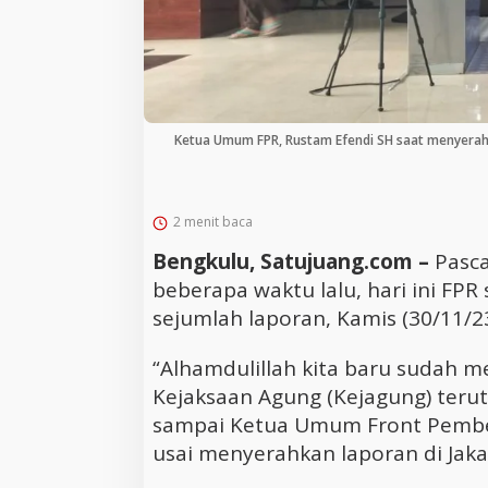
Ketua Umum FPR, Rustam Efendi SH saat menyerahk
2 menit baca
Bengkulu, Satujuang.com –
Pasca
beberapa waktu lalu, hari ini FP
sejumlah laporan, Kamis (30/11/23
“Alhamdulillah kita baru sudah 
Kejaksaan Agung (Kejagung) teru
sampai Ketua Umum Front Pembel
usai menyerahkan laporan di Jak