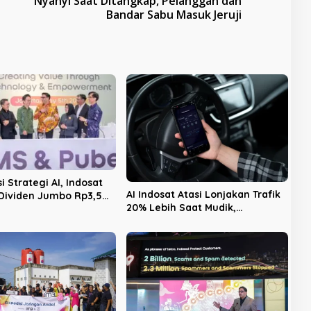
Nyanyi Saat Ditangkap, Pelanggan dan
Bandar Sabu Masuk Jeruji
i Strategi AI, Indosat
AI Indosat Atasi Lonjakan Trafik
Dividen Jumbo Rp3,5
20% Lebih Saat Mudik,
kepada Pemegang
#LebihBaikIndosat Buktikan
Jaringan Tangguh