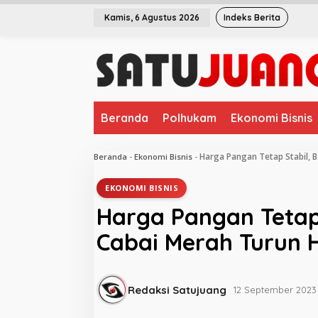
L
Kamis, 6 Agustus 2026
Indeks Berita
e
w
a
t
i
k
e
Beranda
Polhukam
Ekonomi Bisnis
k
o
n
Harga Pangan Tetap Stabil, 
Beranda
-
Ekonomi Bisnis
-
t
e
EKONOMI BISNIS
n
Harga Pangan Tetap
Cabai Merah Turun 
Redaksi Satujuang
12 September 2023