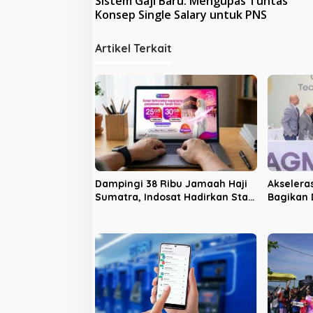
Sistem Gaji Baru: Mengupas Tuntas
a
Konsep Single Salary untuk PNS
v
i
Artikel Terkait
g
a
s
i
p
o
s
Dampingi 38 Ribu Jamaah Haji
Akseleras
Sumatra, Indosat Hadirkan Stan
Bagikan 
Layanan di Enam Embarkasi
Triliun 
Utama
Saham