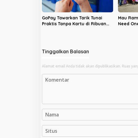
GoPay Tawarkan Tarik Tunai
Mau Ram
Praktis Tanpa Kartu di Ribuan
Need One
ATM BRI dan Bank bjb
“Indosat
Tinggalkan Balasan
Alamat email Anda tidak akan dipublikasikan.
Ruas yan