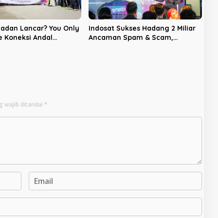
adan Lancar? You Only
Indosat Sukses Hadang 2 Miliar
 Koneksi Andal
Ancaman Spam & Scam,
”
Selamatkan Potensi Kerugian
Rp7,8 Triliun
g wajib ditandai
*