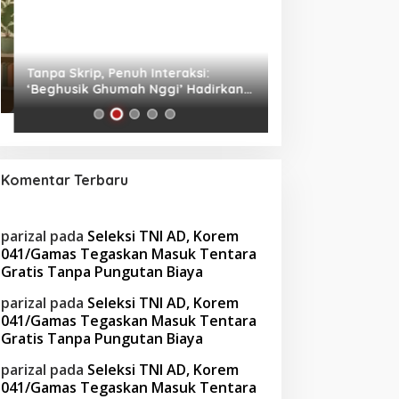
Tanpa Skrip, Penuh Interaksi:
Waspada! Gaya Hi
‘Beghusik Ghumah Nggi’ Hadirkan
Obesitas di Usia Pr
Ruang Digital Seperti Rumah Sendiri
Cara Mengatasiny
Komentar Terbaru
parizal
pada
Seleksi TNI AD, Korem
041/Gamas Tegaskan Masuk Tentara
Gratis Tanpa Pungutan Biaya
parizal
pada
Seleksi TNI AD, Korem
041/Gamas Tegaskan Masuk Tentara
Gratis Tanpa Pungutan Biaya
parizal
pada
Seleksi TNI AD, Korem
041/Gamas Tegaskan Masuk Tentara