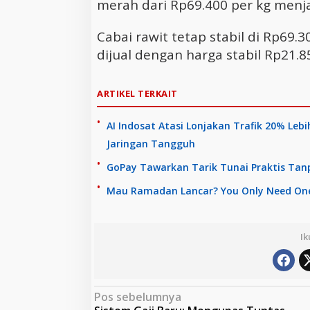
merah dari Rp69.400 per kg menja
Cabai rawit tetap stabil di Rp69
dijual dengan harga stabil Rp21.8
ARTIKEL TERKAIT
AI Indosat Atasi Lonjakan Trafik 20% Leb
Jaringan Tangguh
GoPay Tawarkan Tarik Tunai Praktis Tanp
Mau Ramadan Lancar? You Only Need One 
Ik
N
Pos sebelumnya