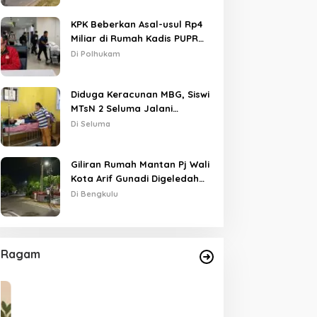
KPK Beberkan Asal-usul Rp4
Miliar di Rumah Kadis PUPR
Kota Bengkulu
Di Polhukam
Diduga Keracunan MBG, Siswi
MTsN 2 Seluma Jalani
Perawatan Intensif di RSUD
Di Seluma
Tais
Giliran Rumah Mantan Pj Wali
Kota Arif Gunadi Digeledah
KPK, Sinyal Pengusutan
Di Bengkulu
Meluas
Ragam