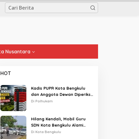
a Nusantara
HOT
Kadis PUPR Kota Bengkulu
dan Anggota Dewan Diperiksa
KPK Hari Ini
Di Polhukam
Hilang Kendali, Mobil Guru
SDN Kota Bengkulu Alami
Tabrakan Beruntun di Lampu
Di Kota Bengkulu
Merah