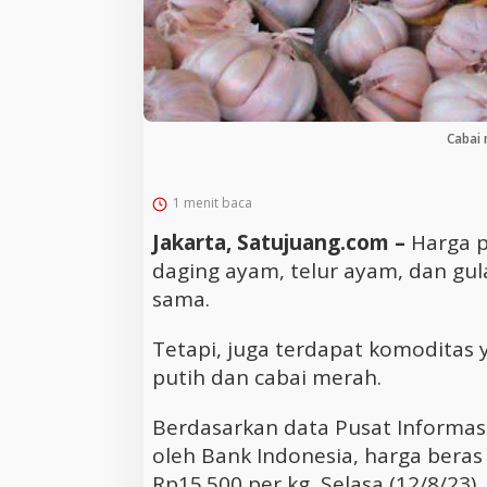
Cabai
1 menit baca
Jakarta, Satujuang.com –
Harga p
daging ayam, telur ayam, dan gul
sama.
Tetapi, juga terdapat komoditas 
putih dan cabai merah.
Berdasarkan data Pusat Informas
oleh Bank Indonesia, harga beras
Rp15.500 per kg, Selasa (12/8/23).