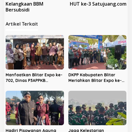
v
Kelangkaan BBM
HUT ke-3 Satujuang.com
Bersubsidi
i
g
Artikel Terkait
a
s
i
p
o
s
Manfaatkan Blitar Expo ke-
DKPP Kabupaten Blitar
702, Dinas P3APPKB
Meriahkan Blitar Expo ke-
Gencarkan Sosialisasi KB
702, Unjuk Teknologi
dan Pencegahan
Pertanian Modern dan
Kekerasan Anak
Produk Unggulan
Hadiri Pisowanan Agung
Jaga Kelestarian