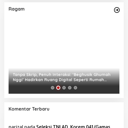
Ragam
as
Tanpa Skrip, Penuh Interaksi: ‘Beghusik Ghumah
W
Nggi’ Hadirkan Ruang Digital Seperti Rumah
Us
Sendiri
Komentar Terbaru
parizal
pada
Seleksi TNI AD, Korem 041/Gamas