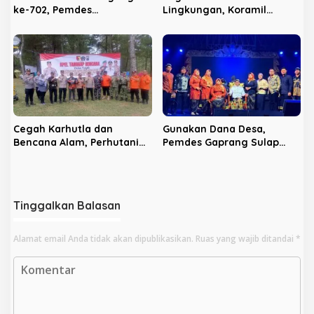
ke-702, Pemdes
Lingkungan, Koramil
Panggungrejo Jadikan
Sananwetan dan Batalyon
Ajang Silaturahmi dan
TP 533 Gelar Karya Bakti
‘Ngasuh Kawruh’
Cegah Karhutla dan
Gunakan Dana Desa,
Bencana Alam, Perhutani
Pemdes Gaprang Sulap
KPH Blitar dan Pemkab
Momen Bersih Desa Jadi
Gelar Apel Tanggap
Benteng Antinarkoba
Bencana
Tinggalkan Balasan
Alamat email Anda tidak akan dipublikasikan.
Ruas yang wajib ditandai
*