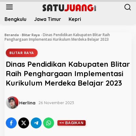
L
e
w
Bengkulu
Jawa Timur
Kepri
a
t
i
Dinas Pendidikan Kabupaten Blitar Raih
Beranda
-
Blitar Raya
-
k
Penghargaan Implementasi Kurikulum Merdeka Belajar 2023
e
k
BLITAR RAYA
o
Dinas Pendidikan Kabupaten Blitar
n
t
Raih Penghargaan Implementasi
e
Kurikulum Merdeka Belajar 2023
n
Herlina
26 November 2023