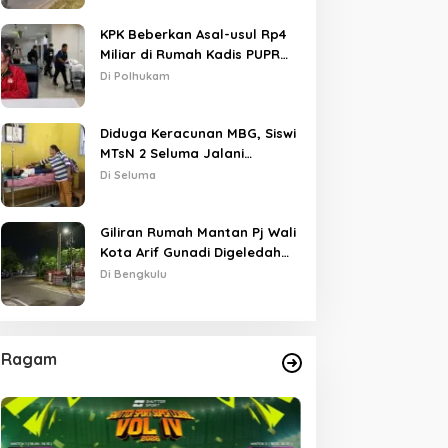
KPK Beberkan Asal-usul Rp4
Miliar di Rumah Kadis PUPR
Kota Bengkulu
Di Polhukam
Diduga Keracunan MBG, Siswi
MTsN 2 Seluma Jalani
Perawatan Intensif di RSUD
Di Seluma
Tais
Giliran Rumah Mantan Pj Wali
Kota Arif Gunadi Digeledah
KPK, Sinyal Pengusutan
Di Bengkulu
Meluas
Ragam