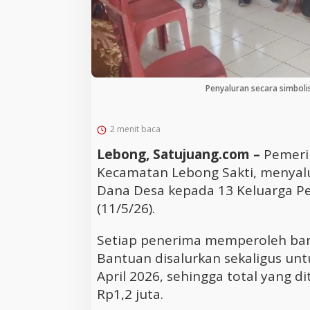
Cara Efektif Mengelola Waktu untuk
Produktivitas Maksimal
Tanpa Skrip, Penuh 
‘Beghusik Ghumah 
Ruang Digital Sepe
Penyaluran secara simboli
2 menit baca
Lebong, Satujuang.com –
Pemerin
Kecamatan Lebong Sakti, menyal
Dana Desa kepada 13 Keluarga Pe
(11/5/26).
Setiap penerima memperoleh bant
Bantuan disalurkan sekaligus unt
April 2026, sehingga total yang 
Rp1,2 juta.