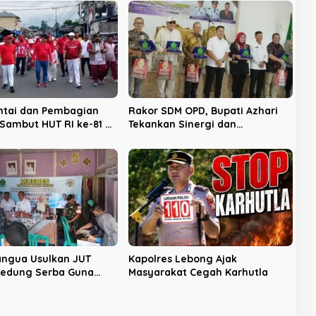
ntai dan Pembagian
Rakor SDM OPD, Bupati Azhari
Sambut HUT RI ke-81 di
Tekankan Sinergi dan
Profesionalisme
ngua Usulkan JUT
Kapolres Lebong Ajak
Gedung Serba Guna
Masyarakat Cegah Karhutla
sdes Pembangunan