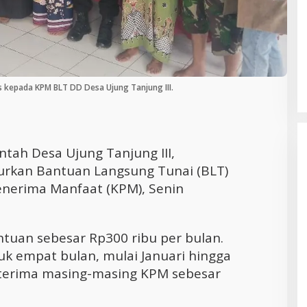
Interaksi:
Waspada! Gaya Hidup Modern Picu
Nggi’ Hadirkan
Obesitas di Usia Produktif, Begini
rti Rumah Sendiri
Cara Mengatasinya
s kepada KPM BLT DD Desa Ujung Tanjung III.
tah Desa Ujung Tanjung III,
urkan Bantuan Langsung Tunai (BLT)
nerima Manfaat (KPM), Senin
uan sebesar Rp300 ribu per bulan.
uk empat bulan, mulai Januari hingga
diterima masing-masing KPM sebesar