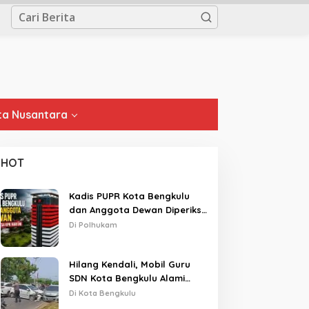
a Nusantara
HOT
Kadis PUPR Kota Bengkulu
dan Anggota Dewan Diperiksa
KPK Hari Ini
Di Polhukam
Hilang Kendali, Mobil Guru
SDN Kota Bengkulu Alami
Tabrakan Beruntun di Lampu
Di Kota Bengkulu
Merah