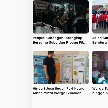
s
i
p
o
s
Penjual Gorengan Ditangkap
Jalan Sa
Bersama Sabu dan Ribuan Pil,
Bendera 
Nama Oknum APH Disebut Saat
Lebong
Interogasi
Hindari Jasa Ilegal, PLN Muara
Warga Ta
Aman Minta Warga Gunakan
hingga 
Kanal Resmi
pada Mu
2027