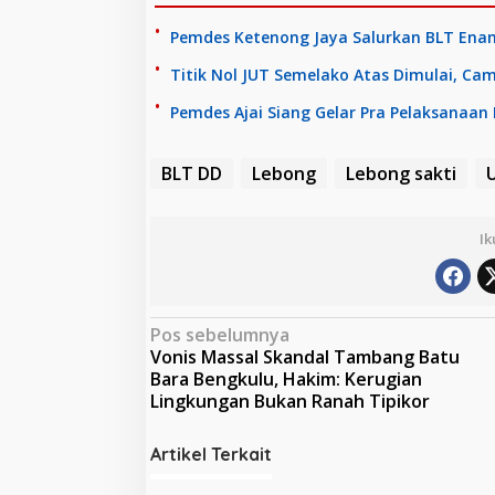
Pemdes Ketenong Jaya Salurkan BLT Ena
Titik Nol JUT Semelako Atas Dimulai, C
Pemdes Ajai Siang Gelar Pra Pelaksanaan
BLT DD
Lebong
Lebong sakti
U
Ik
N
Pos sebelumnya
Vonis Massal Skandal Tambang Batu
a
Bara Bengkulu, Hakim: Kerugian
v
Lingkungan Bukan Ranah Tipikor
i
Artikel Terkait
g
a