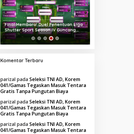
Final Membara! Duel Penentuan Liga
King Mini Soccer,
Shutter Sport Season IV Guncang
Tempat Nongkrong H
King Mini Soccer
Kota Bengkulu
Komentar Terbaru
parizal
pada
Seleksi TNI AD, Korem
041/Gamas Tegaskan Masuk Tentara
Gratis Tanpa Pungutan Biaya
parizal
pada
Seleksi TNI AD, Korem
041/Gamas Tegaskan Masuk Tentara
Gratis Tanpa Pungutan Biaya
parizal
pada
Seleksi TNI AD, Korem
041/Gamas Tegaskan Masuk Tentara