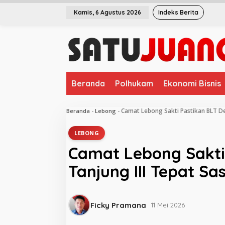
L
Kamis, 6 Agustus 2026
Indeks Berita
e
w
a
t
i
k
e
Beranda
Polhukam
Ekonomi Bisnis
k
o
n
Camat Lebong Sakti Pastikan BLT De
Beranda
-
Lebong
-
t
e
LEBONG
n
Camat Lebong Sakti
Tanjung III Tepat Sa
Ficky Pramana
11 Mei 2026