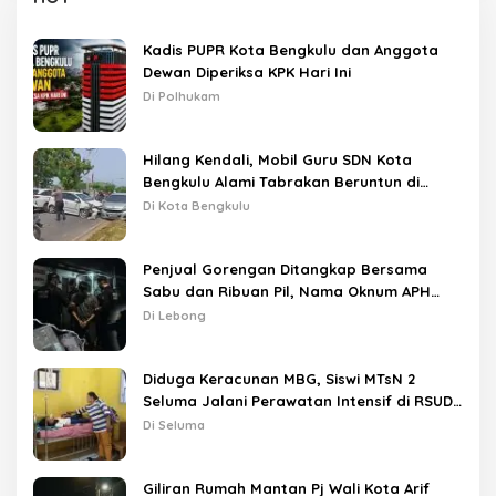
Kadis PUPR Kota Bengkulu dan Anggota
Dewan Diperiksa KPK Hari Ini
Di Polhukam
Hilang Kendali, Mobil Guru SDN Kota
Bengkulu Alami Tabrakan Beruntun di
Lampu Merah
Di Kota Bengkulu
Penjual Gorengan Ditangkap Bersama
Sabu dan Ribuan Pil, Nama Oknum APH
Disebut Saat Interogasi
Di Lebong
Diduga Keracunan MBG, Siswi MTsN 2
Seluma Jalani Perawatan Intensif di RSUD
Tais
Di Seluma
Giliran Rumah Mantan Pj Wali Kota Arif