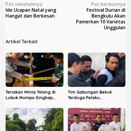
N
Pos sebelumnya
Pos berikutnya
Ide Ucapan Natal yang
Festival Durian di
a
Hangat dan Berkesan
Bengkulu Akan
v
Pamerkan 10 Varietas
Unggulan
i
g
Artikel Terkait
a
s
i
p
o
s
Teriakan Minta Tolong di
Tim Gabungan Bekuk
Lubuk Mumpo Singkap
Terduga Pelaku
Tragedi Berdarah Anak dan
Penganiayaan Berdarah di
Ayah
Rejang Lebong