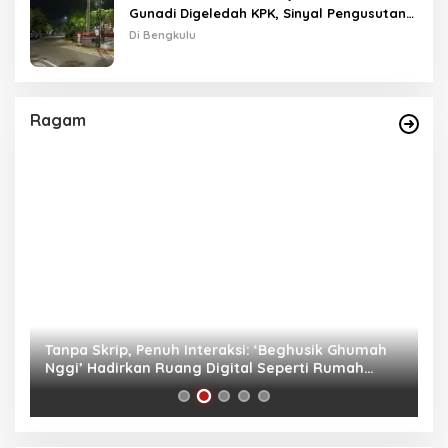
Gunadi Digeledah KPK, Sinyal Pengusutan
Meluas
Di Bengkulu
Ragam
as
Tanpa Skrip, Penuh Interaksi: ‘Beghusik Ghumah
W
Nggi’ Hadirkan Ruang Digital Seperti Rumah
Us
Sendiri