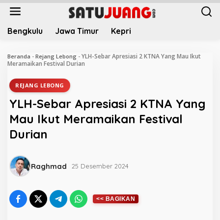
L
e
w
Bengkulu
Jawa Timur
Kepri
a
t
i
YLH-Sebar Apresiasi 2 KTNA Yang Mau Ikut
Beranda
-
Rejang Lebong
-
k
Meramaikan Festival Durian
e
k
REJANG LEBONG
o
YLH-Sebar Apresiasi 2 KTNA Yang
n
t
Mau Ikut Meramaikan Festival
e
Durian
n
Raghmad
25 Desember 2024