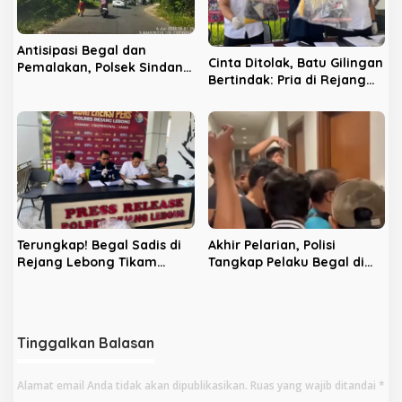
Antisipasi Begal dan
Cinta Ditolak, Batu Gilingan
Pemalakan, Polsek Sindang
Bertindak: Pria di Rejang
Kelingi Kawal Pengendara
Lebong Nyaris Habisi
Motor di Jalur Curup–
Nyawa Pujaan Hati
Lubuklinggau
Terungkap! Begal Sadis di
Akhir Pelarian, Polisi
Rejang Lebong Tikam
Tangkap Pelaku Begal di
Korban 8 Kali Sebelum
Rejang Lebong,
Bawa Kabur Motor
Bersembunyi di Hotel
Tinggalkan Balasan
Alamat email Anda tidak akan dipublikasikan.
Ruas yang wajib ditandai
*