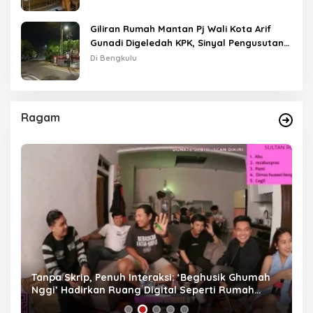
Giliran Rumah Mantan Pj Wali Kota Arif
Gunadi Digeledah KPK, Sinyal Pengusutan
Meluas
Di Bengkulu
Ragam
as
Tanpa Skrip, Penuh Interaksi: ‘Beghusik Ghumah
W
Nggi’ Hadirkan Ruang Digital Seperti Rumah
Us
Sendiri