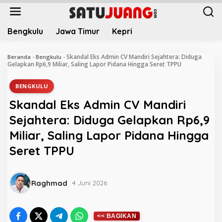
L
e
w
Bengkulu
Jawa Timur
Kepri
a
t
i
Skandal Eks Admin CV Mandiri Sejahtera: Diduga
Beranda
-
Bengkulu
-
k
Gelapkan Rp6,9 Miliar, Saling Lapor Pidana Hingga Seret TPPU
e
k
BENGKULU
o
Skandal Eks Admin CV Mandiri
n
t
Sejahtera: Diduga Gelapkan Rp6,9
e
Miliar, Saling Lapor Pidana Hingga
n
Seret TPPU
Raghmad
4 Juni 2026