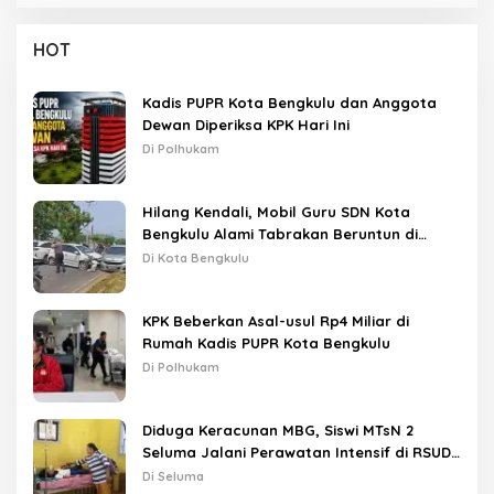
HOT
Kadis PUPR Kota Bengkulu dan Anggota
Dewan Diperiksa KPK Hari Ini
Di Polhukam
Hilang Kendali, Mobil Guru SDN Kota
Bengkulu Alami Tabrakan Beruntun di
Lampu Merah
Di Kota Bengkulu
KPK Beberkan Asal-usul Rp4 Miliar di
Rumah Kadis PUPR Kota Bengkulu
Di Polhukam
Diduga Keracunan MBG, Siswi MTsN 2
Seluma Jalani Perawatan Intensif di RSUD
Tais
Di Seluma