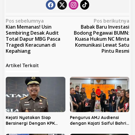
N
Pos sebelumnya
Pos berikutnya
Kian Memanas! Usin
Babak Baru Investasi
a
Sembiring Desak Audit
Bodong Pegawai BUMN:
v
Total Dapur MBG Pasca
Kuasa Hukum NC Minta
Tragedi Keracunan di
Komunikasi Lewat Satu
i
Kepahiang
Pintu Resmi
g
a
Artikel Terkait
s
i
p
o
s
Kejati Nyatakan Siap
Pengurus AMJ Audiensi
Bersinergi Dengan KPK
dengan Kajati Saiful Bahri
Berantas Korupsi di
Siregar
Bengkulu