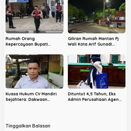
Rumah Orang
Giliran Rumah Mantan Pj
Kepercayaan Bupati
Wali Kota Arif Gunadi
Nonaktif Rejang Lebong
Digeledah KPK, Sinyal
Digeledah KPK
Pengusutan Meluas
Kuasa Hukum CV Mandiri
Dituntut 4,5 Tahun, Eks
Sejahtera: Dakwaan
Admin Perusahaan Agen
Kepada Latifa Terbukti,
Pupuk Divonis 3,5 Tahun
Perkara Lain Tetap Lanjut
Tinggalkan Balasan