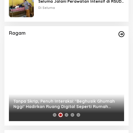
Seluma Jalani Perawatan Intensif di RSUD
Tais
Di Seluma
Ragam
as
Tanpa Skrip, Penuh Interaksi: ‘Beghusik Ghumah
W
Nggi’ Hadirkan Ruang Digital Seperti Rumah
Us
Sendiri