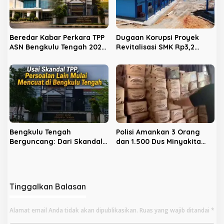
Beredar Kabar Perkara TPP
Dugaan Korupsi Proyek
ASN Bengkulu Tengah 2025
Revitalisasi SMK Rp3,2
Tak Jadi Temuan BPK, Ini
Miliar, Polres Benteng
Faktanya
Periksa Kabid SMK Dikbud
Provinsi
Bengkulu Tengah
Polisi Amankan 3 Orang
Berguncang: Dari Skandal
dan 1.500 Dus Minyakita
TPP, Proyek Berbinar
Ilegal di Bengkulu Tengah
Hingga Zakat ASN Kini
Mencuat
Tinggalkan Balasan
Alamat email Anda tidak akan dipublikasikan.
Ruas yang wajib ditandai
*