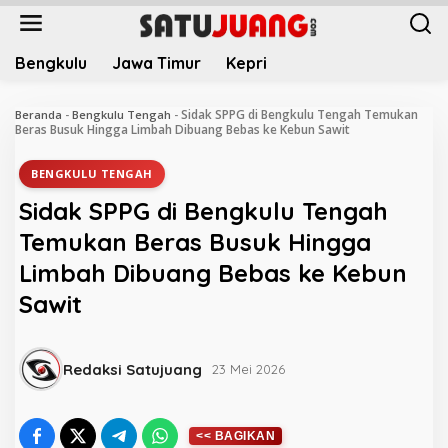
L
e
w
Bengkulu
Jawa Timur
Kepri
a
t
i
Sidak SPPG di Bengkulu Tengah Temukan
Beranda
-
Bengkulu Tengah
-
k
Beras Busuk Hingga Limbah Dibuang Bebas ke Kebun Sawit
e
k
BENGKULU TENGAH
o
Sidak SPPG di Bengkulu Tengah
n
t
Temukan Beras Busuk Hingga
e
Limbah Dibuang Bebas ke Kebun
n
Sawit
Redaksi Satujuang
23 Mei 2026