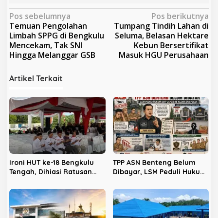
N
Pos sebelumnya
Pos berikutnya
Temuan Pengolahan
Tumpang Tindih Lahan di
a
Limbah SPPG di Bengkulu
Seluma, Belasan Hektare
v
Mencekam, Tak SNI
Kebun Bersertifikat
Hingga Melanggar GSB
Masuk HGU Perusahaan
i
g
Artikel Terkait
a
s
i
p
o
s
Ironi HUT ke-18 Bengkulu
TPP ASN Benteng Belum
Tengah, Dihiasi Ratusan
Dibayar, LSM Peduli Hukum
Kursi Kosong: Mengapa
Siap Lapor ke Kejati dan
Para Kades Tak Hadir?
Polda