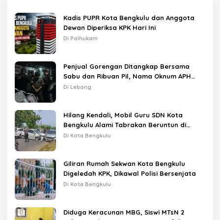
Kadis PUPR Kota Bengkulu dan Anggota
Dewan Diperiksa KPK Hari Ini
Di Polhukam
Penjual Gorengan Ditangkap Bersama
Sabu dan Ribuan Pil, Nama Oknum APH
Disebut Saat Interogasi
Di Lebong
Hilang Kendali, Mobil Guru SDN Kota
Bengkulu Alami Tabrakan Beruntun di
Lampu Merah
Di Kota Bengkulu
Giliran Rumah Sekwan Kota Bengkulu
Digeledah KPK, Dikawal Polisi Bersenjata
Di Kota Bengkulu
Diduga Keracunan MBG, Siswi MTsN 2