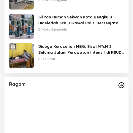
Di Kota Bengkulu
Giliran Rumah Sekwan Kota Bengkulu
Digeledah KPK, Dikawal Polisi Bersenjata
Di Kota Bengkulu
Diduga Keracunan MBG, Siswi MTsN 2
Seluma Jalani Perawatan Intensif di RSUD
Tais
Di Seluma
Ragam