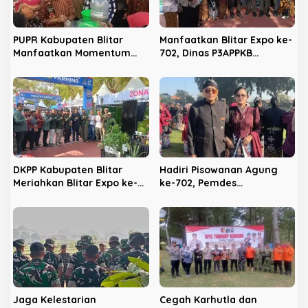
o
s
PUPR Kabupaten Blitar
Manfaatkan Blitar Expo ke-
Manfaatkan Momentum
702, Dinas P3APPKB
Hari Jadi ke-702 untuk
Gencarkan Sosialisasi KB
Dekatkan Pelayanan Publik
dan Pencegahan
Kekerasan Anak
DKPP Kabupaten Blitar
Hadiri Pisowanan Agung
Meriahkan Blitar Expo ke-
ke-702, Pemdes
702, Unjuk Teknologi
Panggungrejo Jadikan
Pertanian Modern dan
Ajang Silaturahmi dan
Produk Unggulan
‘Ngasuh Kawruh’
Jaga Kelestarian
Cegah Karhutla dan