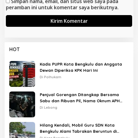
Simpan nama, email, dan situs web saya pada
peramban ini untuk komentar saya berikutnya.
HOT
Kadis PUPR Kota Bengkulu dan Anggota
Dewan Diperiksa KPK Hari Ini
Di Polhukam
Penjual Gorengan Ditangkap Bersama
Sabu dan Ribuan Pil, Nama Oknum APH
Disebut Saat Interogasi
Di Lebong
Hilang Kendali, Mobil Guru SDN Kota
Bengkulu Alami Tabrakan Beruntun di
Lampu Merah