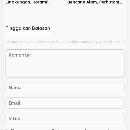
Lingkungan, Koramil
Bencana Alam, Perhutani
Sananwetan dan Batalyon
KPH Blitar dan Pemkab
TP 533 Gelar Karya Bakti
Gelar Apel Tanggap
Bencana
Tinggalkan Balasan
Alamat email Anda tidak akan dipublikasikan.
Ruas yang wajib ditandai
*