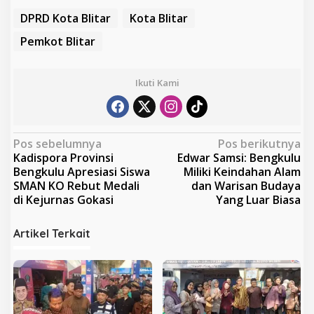
DPRD Kota Blitar
Kota Blitar
Pemkot Blitar
Ikuti Kami
N
Pos sebelumnya
Pos berikutnya
Kadispora Provinsi
Edwar Samsi: Bengkulu
a
Bengkulu Apresiasi Siswa
Miliki Keindahan Alam
v
SMAN KO Rebut Medali
dan Warisan Budaya
di Kejurnas Gokasi
Yang Luar Biasa
i
g
Artikel Terkait
a
s
i
p