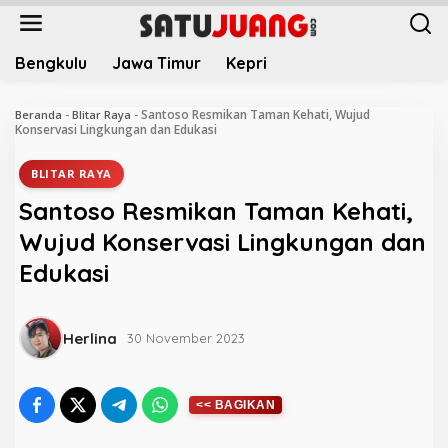
L
e
w
Bengkulu
Jawa Timur
Kepri
a
t
i
Santoso Resmikan Taman Kehati, Wujud
Beranda
-
Blitar Raya
-
k
Konservasi Lingkungan dan Edukasi
e
k
BLITAR RAYA
o
Santoso Resmikan Taman Kehati,
n
t
Wujud Konservasi Lingkungan dan
e
Edukasi
n
Herlina
30 November 2023