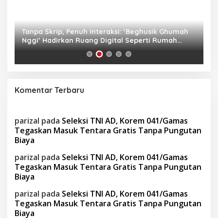
as
Tanpa Skrip, Penuh Interaksi: ‘Beghusik Ghumah
W
Nggi’ Hadirkan Ruang Digital Seperti Rumah
Us
Sendiri
Komentar Terbaru
parizal
pada
Seleksi TNI AD, Korem 041/Gamas
Tegaskan Masuk Tentara Gratis Tanpa Pungutan
Biaya
parizal
pada
Seleksi TNI AD, Korem 041/Gamas
Tegaskan Masuk Tentara Gratis Tanpa Pungutan
Biaya
parizal
pada
Seleksi TNI AD, Korem 041/Gamas
Tegaskan Masuk Tentara Gratis Tanpa Pungutan
Biaya