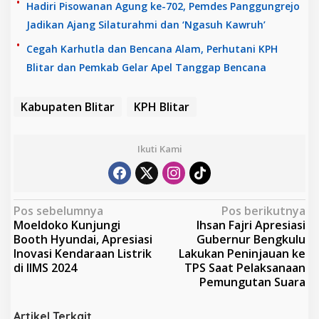
Hadiri Pisowanan Agung ke-702, Pemdes Panggungrejo
Jadikan Ajang Silaturahmi dan ‘Ngasuh Kawruh’
Cegah Karhutla dan Bencana Alam, Perhutani KPH
Blitar dan Pemkab Gelar Apel Tanggap Bencana
Kabupaten Blitar
KPH Blitar
Ikuti Kami
N
Pos sebelumnya
Pos berikutnya
Moeldoko Kunjungi
Ihsan Fajri Apresiasi
a
Booth Hyundai, Apresiasi
Gubernur Bengkulu
v
Inovasi Kendaraan Listrik
Lakukan Peninjauan ke
di IIMS 2024
TPS Saat Pelaksanaan
i
Pemungutan Suara
g
a
Artikel Terkait