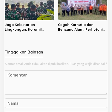
Jaga Kelestarian
Cegah Karhutla dan
Lingkungan, Koramil
Bencana Alam, Perhutani
Sananwetan dan Batalyon
KPH Blitar dan Pemkab
TP 533 Gelar Karya Bakti
Gelar Apel Tanggap
Bencana
Tinggalkan Balasan
Alamat email Anda tidak akan dipublikasikan.
Ruas yang wajib ditandai
*