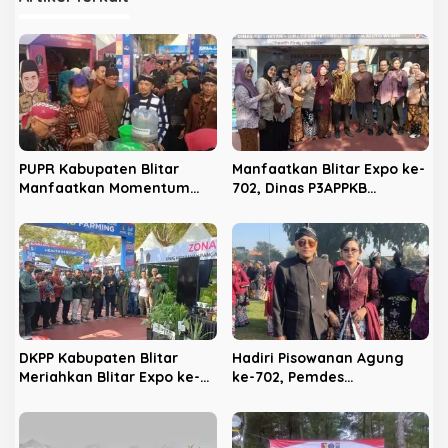
s
i
p
o
s
PUPR Kabupaten Blitar
Manfaatkan Blitar Expo ke-
Manfaatkan Momentum
702, Dinas P3APPKB
Hari Jadi ke-702 untuk
Gencarkan Sosialisasi KB
Dekatkan Pelayanan Publik
dan Pencegahan
Kekerasan Anak
DKPP Kabupaten Blitar
Hadiri Pisowanan Agung
Meriahkan Blitar Expo ke-
ke-702, Pemdes
702, Unjuk Teknologi
Panggungrejo Jadikan
Pertanian Modern dan
Ajang Silaturahmi dan
Produk Unggulan
‘Ngasuh Kawruh’