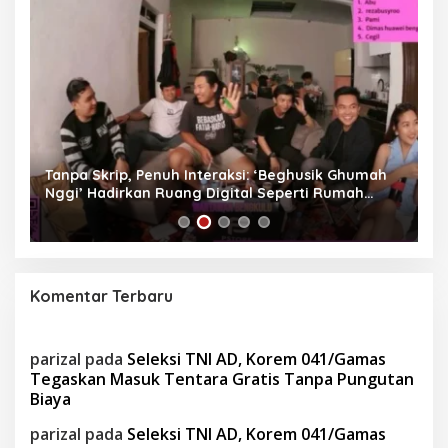
as
Tanpa Skrip, Penuh Interaksi: ‘Beghusik Ghumah
W
Nggi’ Hadirkan Ruang Digital Seperti Rumah
Us
Sendiri
Komentar Terbaru
parizal
pada
Seleksi TNI AD, Korem 041/Gamas
Tegaskan Masuk Tentara Gratis Tanpa Pungutan
Biaya
parizal
pada
Seleksi TNI AD, Korem 041/Gamas