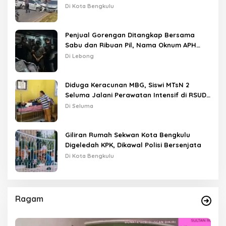
Lampu Merah
Di Kota Bengkulu
Penjual Gorengan Ditangkap Bersama
Sabu dan Ribuan Pil, Nama Oknum APH
Disebut Saat Interogasi
Di Lebong
Diduga Keracunan MBG, Siswi MTsN 2
Seluma Jalani Perawatan Intensif di RSUD
Tais
Di Seluma
Giliran Rumah Sekwan Kota Bengkulu
Digeledah KPK, Dikawal Polisi Bersenjata
Di Kota Bengkulu
Ragam