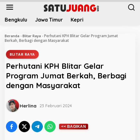
L
e
w
Bengkulu
Jawa Timur
Kepri
a
t
i
Perhutani KPH Blitar Gelar Program Jumat
Beranda
-
Blitar Raya
-
k
Berkah, Berbagi dengan Masyarakat
e
k
BLITAR RAYA
o
Perhutani KPH Blitar Gelar
n
t
Program Jumat Berkah, Berbagi
e
dengan Masyarakat
n
Herlina
23 Februari 2024