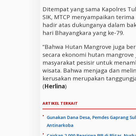
Ditempat yang sama Kapolres Tu
SIK, MTCP menyampaikan terima 
hadir atas dukunganya dalam bak
hari Bhayangkara yang ke-79.
“Bahwa Hutan Mangrove juga ber
secara ekonomi hutan mangrove 
masyarakat pesisir untuk menam
wisata. Bahwa menjaga dan meli
kerusakan merupakan tanggungja
(
Herlina
)
ARTIKEL TERKAIT
Gunakan Dana Desa, Pemdes Gaprang Sul
Antinarkoba
Cairkan 2.000 Beasiswa PIP di Blitar, Nur