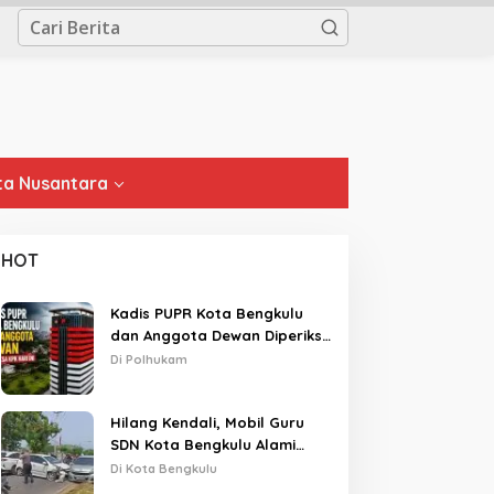
a Nusantara
HOT
Kadis PUPR Kota Bengkulu
dan Anggota Dewan Diperiksa
KPK Hari Ini
Di Polhukam
Hilang Kendali, Mobil Guru
SDN Kota Bengkulu Alami
Tabrakan Beruntun di Lampu
Di Kota Bengkulu
Merah