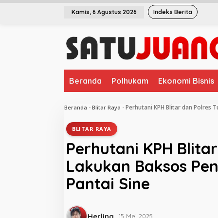
L
Kamis, 6 Agustus 2026
Indeks Berita
e
w
a
t
i
k
e
Beranda
Polhukam
Ekonomi Bisnis
k
o
n
Perhutani KPH Blitar dan Polres
Beranda
-
Blitar Raya
-
t
e
BLITAR RAYA
n
Perhutani KPH Blita
Lakukan Baksos Pe
Pantai Sine
Herlina
15 Mei 2025