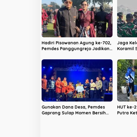
s
i
p
o
s
Hadiri Pisowanan Agung ke-702,
Jaga Kel
Pemdes Panggungrejo Jadikan
Koramil
Ajang Silaturahmi dan ‘Ngasuh
Batalyon
Kawruh’
Bakti
Gunakan Dana Desa, Pemdes
HUT ke-2
Gaprang Sulap Momen Bersih
Putra Ke
Desa Jadi Benteng Antinarkoba
Nyaleg 2