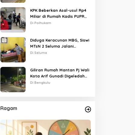
KPK Beberkan Asal-usul Rp4
Miliar di Rumah Kadis PUPR
Kota Bengkulu
Di Polhukam
Diduga Keracunan MBG, Siswi
MTsN 2 Seluma Jalani
Perawatan Intensif di RSUD
Di Seluma
Tais
Giliran Rumah Mantan Pj Wali
Kota Arif Gunadi Digeledah
KPK, Sinyal Pengusutan
Di Bengkulu
Meluas
Ragam