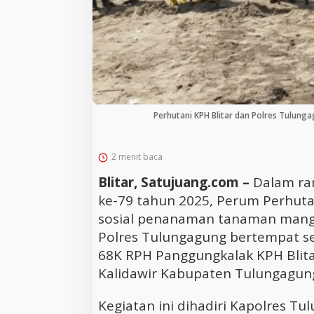
Perhutani KPH Blitar dan Polres Tulun
2 menit baca
Blitar, Satujuang.com –
Dalam ra
ke-79 tahun 2025, Perum Perhutan
sosial penanaman tanaman mangr
Polres Tulungagung bertempat sek
68K RPH Panggungkalak KPH Blita
Kalidawir Kabupaten Tulungagun
Kegiatan ini dihadiri Kapolres T