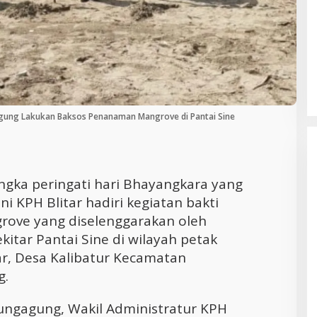
Cara Efektif Mengelola Waktu untuk
Produktivitas Maksimal
gagung Lakukan Baksos Penanaman Mangrove di Pantai Sine
ngka peringati hari Bhayangkara yang
i KPH Blitar hadiri kegiatan bakti
ove yang diselenggarakan oleh
itar Pantai Sine di wilayah petak
r, Desa Kalibatur Kecamatan
g.
ulungagung, Wakil Administratur KPH