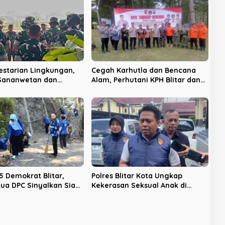
estarian Lingkungan,
Cegah Karhutla dan Bencana
 Sananwetan dan
Alam, Perhutani KPH Blitar dan
 TP 533 Gelar Karya
Pemkab Gelar Apel Tanggap
Bencana
5 Demokrat Blitar,
Polres Blitar Kota Ungkap
tua DPC Sinyalkan Siap
Kekerasan Seksual Anak di
029
Udanawu, Pelaku Diancam 12
Tahun Penjara