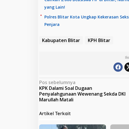
yang Lain!
Polres Blitar Kota Ungkap Kekerasan Sek
Penjara
Kabupaten Blitar
KPH Blitar
Ik
N
Pos sebelumnya
KPK Dalami Soal Dugaan
a
Penyalahgunaan Wewenang Sekda DKI
v
Marullah Matali
i
Artikel Terkait
g
a