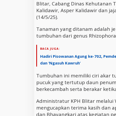
Blitar, Cabang Dinas Kehutanan T
Kalidawir, Asper Kalidawir dan ja
(14/5/25).
Tanaman yang ditanam adalah j
tumbuhan dari genus Rhizophora
BACA JUGA:
Hadiri Pisowanan Agung ke-702, Pemde
dan ‘Ngasuh Kawruh’
Tumbuhan ini memiliki ciri akar 
pucuk yang tertutup daun penump
berkecambah serta berakar ketik
Administratur KPH Blitar melalui
mengucapkan terima kasih dan ap
dan Bhayangkari atas kegiatan p