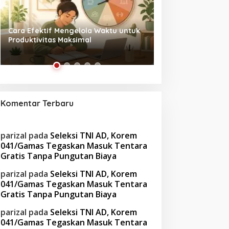
Tanpa Skrip, Penuh Interaksi:
Waspada! Gaya Hi
‘Beghusik Ghumah Nggi’ Hadirkan
Obesitas di Usia Pr
Ruang Digital Seperti Rumah Sendiri
Cara Mengatasiny
Komentar Terbaru
parizal
pada
Seleksi TNI AD, Korem
041/Gamas Tegaskan Masuk Tentara
Gratis Tanpa Pungutan Biaya
parizal
pada
Seleksi TNI AD, Korem
041/Gamas Tegaskan Masuk Tentara
Gratis Tanpa Pungutan Biaya
parizal
pada
Seleksi TNI AD, Korem
041/Gamas Tegaskan Masuk Tentara