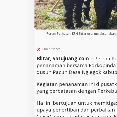
Perum Perhutani KPH Blitar usai melaksanaka
2 menit baca
Blitar, Satujuang.com –
Perum Pe
penanaman bersama Forkopinda d
dusun Pacuh Desa Nglegok kabupat
Kegiatan penanaman ini dipusatka
yang berbatasan dengan Perkebun
Hal ini bertujuan untuk memitiga
upaya penertiban dan perbaikan 
(pasir) yang berada disepanjang 