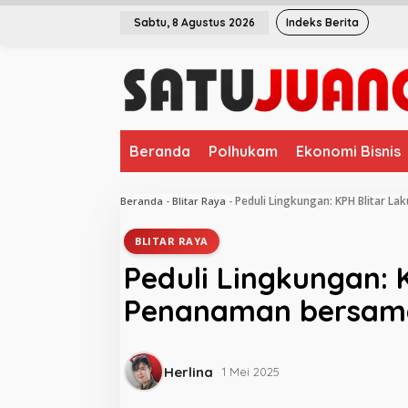
L
Sabtu, 8 Agustus 2026
Indeks Berita
e
w
a
t
i
k
e
Beranda
Polhukam
Ekonomi Bisnis
k
o
n
Peduli Lingkungan: KPH Blitar 
Beranda
-
Blitar Raya
-
t
e
BLITAR RAYA
n
Peduli Lingkungan: 
Penanaman bersama
Herlina
1 Mei 2025