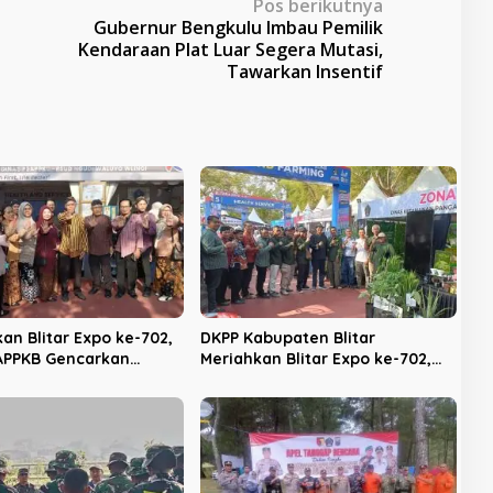
Pos berikutnya
Gubernur Bengkulu Imbau Pemilik
Kendaraan Plat Luar Segera Mutasi,
Tawarkan Insentif
an Blitar Expo ke-702,
DKPP Kabupaten Blitar
APPKB Gencarkan
Meriahkan Blitar Expo ke-702,
asi KB dan Pencegahan
Unjuk Teknologi Pertanian
an Anak
Modern dan Produk Unggulan