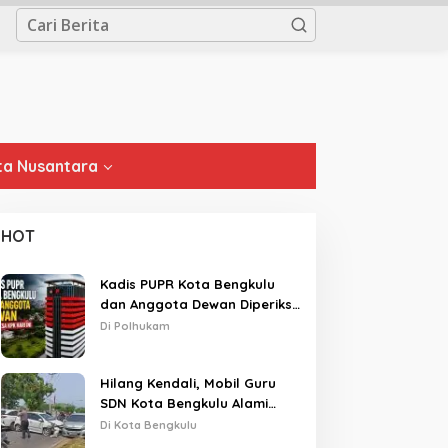
a Nusantara
HOT
Kadis PUPR Kota Bengkulu
dan Anggota Dewan Diperiksa
KPK Hari Ini
Di Polhukam
Hilang Kendali, Mobil Guru
SDN Kota Bengkulu Alami
Tabrakan Beruntun di Lampu
Di Kota Bengkulu
Merah