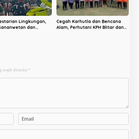
estarian Lingkungan,
Cegah Karhutla dan Bencana
 Sananwetan dan
Alam, Perhutani KPH Blitar dan
 TP 533 Gelar Karya
Pemkab Gelar Apel Tanggap
Bencana
g wajib ditandai
*