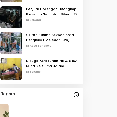
Penjual Gorengan Ditangkap
Bersama Sabu dan Ribuan Pil,
Nama Oknum APH Disebut
Di Lebong
Saat Interogasi
Giliran Rumah Sekwan Kota
Bengkulu Digeledah KPK,
Dikawal Polisi Bersenjata
Di Kota Bengkulu
Diduga Keracunan MBG, Siswi
MTsN 2 Seluma Jalani
Perawatan Intensif di RSUD
Di Seluma
Tais
Ragam