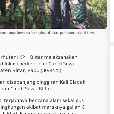
Cara Efektif Mengelola Waktu untuk
Produktivitas Maksimal
n penanaman bersama Forkopinda dilokasi perkebunan Candi Sewu
rhutani KPH Blitar melaksanakan
ilokasi perkebunan Candi Sewu
en Blitar, Rabu (30/4/25)
n disepanjang pinggiran Kali Bladak
an Candi Sewu Blitar.
si terjadinya bencana alam sekaligus
lingkungan akibat maraknya galian C
Kali Bladak yang merupakan salah