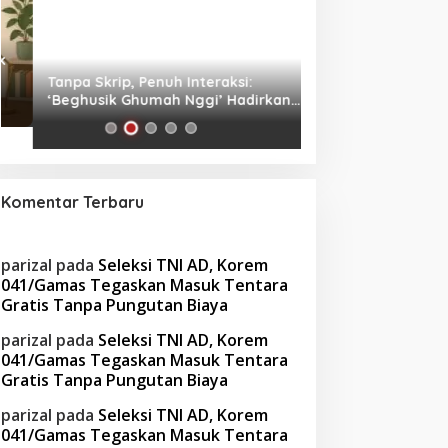
Tanpa Skrip, Penuh Interaksi:
Waspada! Gaya Hi
‘Beghusik Ghumah Nggi’ Hadirkan
Obesitas di Usia Pr
Ruang Digital Seperti Rumah Sendiri
Cara Mengatasiny
Komentar Terbaru
parizal
pada
Seleksi TNI AD, Korem
041/Gamas Tegaskan Masuk Tentara
Gratis Tanpa Pungutan Biaya
parizal
pada
Seleksi TNI AD, Korem
041/Gamas Tegaskan Masuk Tentara
Gratis Tanpa Pungutan Biaya
parizal
pada
Seleksi TNI AD, Korem
041/Gamas Tegaskan Masuk Tentara