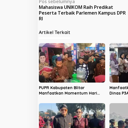
N
Pos sebelumnya
Mahasiswa UNIKOM Raih Predikat
a
Peserta Terbaik Parlemen Kampus DPR
v
RI
i
Artikel Terkait
g
a
s
i
p
o
s
PUPR Kabupaten Blitar
Manfaatk
Manfaatkan Momentum Hari
Dinas P3
Jadi ke-702 untuk Dekatkan
Sosialis
Pelayanan Publik
Kekeras