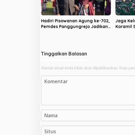
Hadiri Pisowanan Agung ke-702,
Jaga Kel
Pemdes Panggungrejo Jadikan
Koramil
Ajang Silaturahmi dan ‘Ngasuh
Batalyon
Kawruh’
Bakti
Tinggalkan Balasan
Alamat email Anda tidak akan dipublikasikan.
Ruas yan