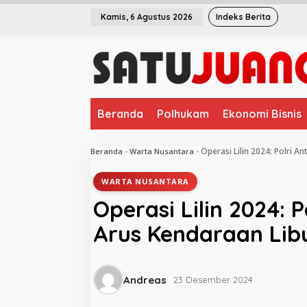
L
Kamis, 6 Agustus 2026
Indeks Berita
e
w
a
t
i
k
e
Beranda
Polhukam
Ekonomi Bisnis
k
o
n
Operasi Lilin 2024: Polri A
Beranda
-
Warta Nusantara
-
t
e
WARTA NUSANTARA
n
Operasi Lilin 2024: P
Arus Kendaraan Lib
Andreas
23 Desember 2024