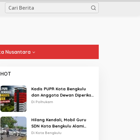
a Nusantara
HOT
Kadis PUPR Kota Bengkulu
dan Anggota Dewan Diperiksa
KPK Hari Ini
Di Polhukam
Hilang Kendali, Mobil Guru
SDN Kota Bengkulu Alami
Tabrakan Beruntun di Lampu
Di Kota Bengkulu
Merah