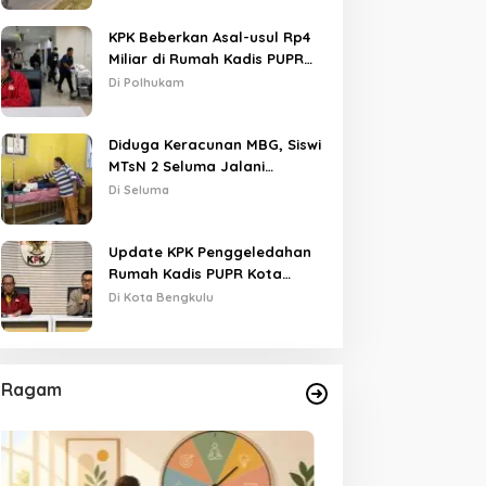
KPK Beberkan Asal-usul Rp4
Miliar di Rumah Kadis PUPR
Kota Bengkulu
Di Polhukam
Diduga Keracunan MBG, Siswi
MTsN 2 Seluma Jalani
Perawatan Intensif di RSUD
Di Seluma
Tais
Update KPK Penggeledahan
Rumah Kadis PUPR Kota
Bengkulu
Di Kota Bengkulu
Ragam