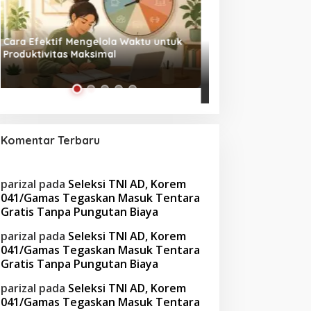
Tanpa Skrip, Penuh Interaksi:
Waspada! Gaya Hi
‘Beghusik Ghumah Nggi’ Hadirkan
Obesitas di Usia Pr
Ruang Digital Seperti Rumah Sendiri
Cara Mengatasiny
Komentar Terbaru
parizal
pada
Seleksi TNI AD, Korem
041/Gamas Tegaskan Masuk Tentara
Gratis Tanpa Pungutan Biaya
parizal
pada
Seleksi TNI AD, Korem
041/Gamas Tegaskan Masuk Tentara
Gratis Tanpa Pungutan Biaya
parizal
pada
Seleksi TNI AD, Korem
041/Gamas Tegaskan Masuk Tentara