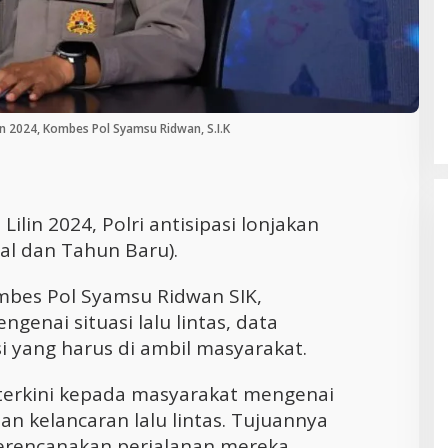
Cara Efektif Mengelola Waktu untuk
Produktivitas Maksimal
lin 2024, Kombes Pol Syamsu Ridwan, S.I.K
Lilin 2024, Polri antisipasi lonjakan
al dan Tahun Baru).
Kombes Pol Syamsu Ridwan SIK,
enai situasi lalu lintas, data
i yang harus di ambil masyarakat.
terkini kepada masyarakat mengenai
an kelancaran lalu lintas. Tujuannya
erencanakan perjalanan mereka