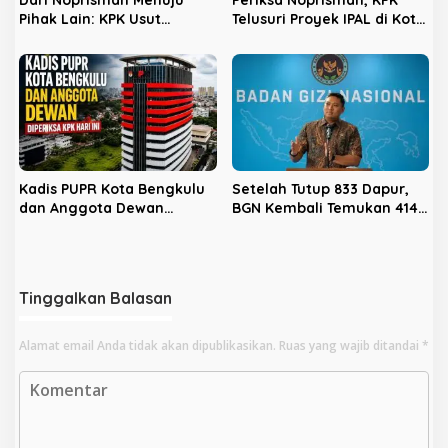
Pihak Lain: KPK Usut
Telusuri Proyek IPAL di Kota
Dugaan Pengondisian
Bengkulu
Proyek di Pemkot Bengkulu
Kadis PUPR Kota Bengkulu
Setelah Tutup 833 Dapur,
dan Anggota Dewan
BGN Kembali Temukan 414
Diperiksa KPK Hari Ini
Dapur Bermasalah dan
‘Double Account’, Amankan
Rp311,2 Miliar
Tinggalkan Balasan
Alamat email Anda tidak akan dipublikasikan.
Ruas yang wajib ditandai
*