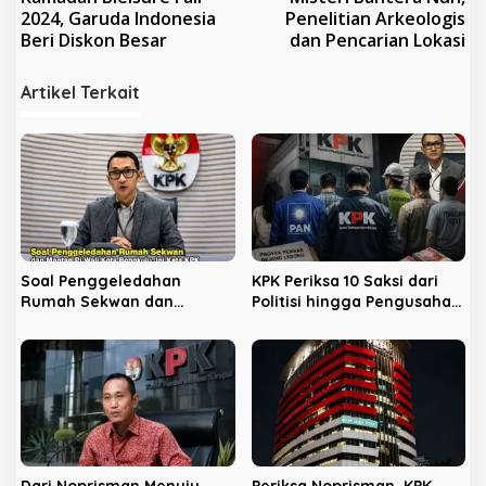
a
2024, Garuda Indonesia
Penelitian Arkeologis
v
Beri Diskon Besar
dan Pencarian Lokasi
i
Artikel Terkait
g
a
s
i
p
o
s
Soal Penggeledahan
KPK Periksa 10 Saksi dari
Rumah Sekwan dan
Politisi hingga Pengusaha
Mantan Pj Wali Kota
Kost di Kota Bengkulu
Bengkulu, Ini Kata KPK
Dari Noprisman Menuju
Periksa Noprisman, KPK