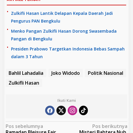
Zulkifli Hasan Lantik Delapan Kepala Daerah Jadi
Pengurus PAN Bengkulu
Menko Pangan Zulkifli Hasan Dorong Swasembada
Pangan di Bengkulu
Presiden Prabowo Targetkan Indonesia Bebas Sampah
dalam 3 Tahun
Bahlil Lahadalia
Joko Widodo
Politik Nasional
Zulkifli Hasan
Ikuti Kami
N
Pos sebelumnya
Pos berikutnya
Ramadan Bleisure Fair
Misteri Bahtera Nuh,