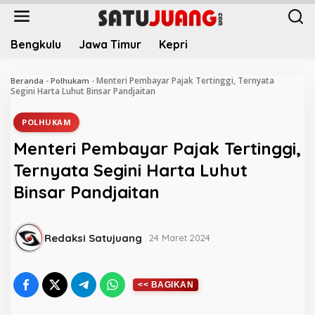
L
e
w
Bengkulu
Jawa Timur
Kepri
a
t
i
Menteri Pembayar Pajak Tertinggi, Ternyata
Beranda
-
Polhukam
-
k
Segini Harta Luhut Binsar Pandjaitan
e
k
POLHUKAM
o
Menteri Pembayar Pajak Tertinggi,
n
t
Ternyata Segini Harta Luhut
e
Binsar Pandjaitan
n
Redaksi Satujuang
24 Maret 2024