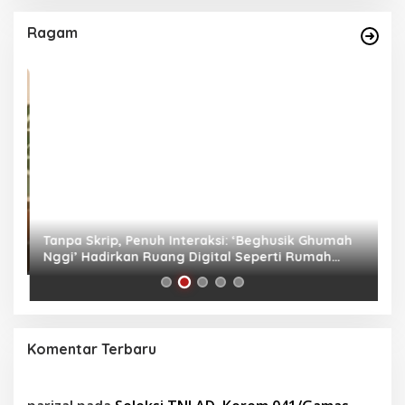
Ragam
as
Tanpa Skrip, Penuh Interaksi: ‘Beghusik Ghumah
W
Nggi’ Hadirkan Ruang Digital Seperti Rumah
Us
Sendiri
Komentar Terbaru