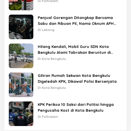
Di Polhukam
Penjual Gorengan Ditangkap Bersama
Sabu dan Ribuan Pil, Nama Oknum APH
Disebut Saat Interogasi
Di Lebong
Hilang Kendali, Mobil Guru SDN Kota
Bengkulu Alami Tabrakan Beruntun di
Lampu Merah
Di Kota Bengkulu
Giliran Rumah Sekwan Kota Bengkulu
Digeledah KPK, Dikawal Polisi Bersenjata
Di Kota Bengkulu
KPK Periksa 10 Saksi dari Politisi hingga
Pengusaha Kost di Kota Bengkulu
Di Polhukam