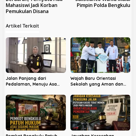
v
Mahasiswi Jadi Korban
Pimpin Polda Bengkulu
Pemukulan Disana
i
g
Artikel Terkait
a
s
i
p
o
s
Jalan Panjang dari
Wajah Baru Orientasi
Pedalaman, Menuju Asa
Sekolah yang Aman dan
Keadilan
Ramah
Pemkot Bengkulu Patuh
Jawaban Keresahan