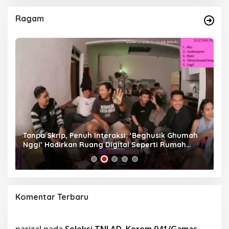
Ragam
as
Tanpa Skrip, Penuh Interaksi: ‘Beghusik Ghumah
W
Nggi’ Hadirkan Ruang Digital Seperti Rumah
Us
Sendiri
Komentar Terbaru