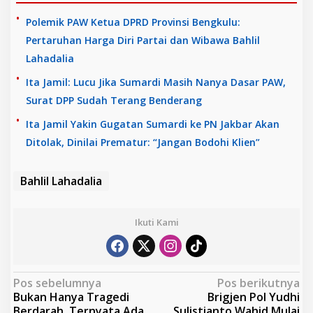
Polemik PAW Ketua DPRD Provinsi Bengkulu:
Pertaruhan Harga Diri Partai dan Wibawa Bahlil
Lahadalia
Ita Jamil: Lucu Jika Sumardi Masih Nanya Dasar PAW,
Surat DPP Sudah Terang Benderang
Ita Jamil Yakin Gugatan Sumardi ke PN Jakbar Akan
Ditolak, Dinilai Prematur: “Jangan Bodohi Klien”
Bahlil Lahadalia
Ikuti Kami
N
Pos sebelumnya
Pos berikutnya
Bukan Hanya Tragedi
Brigjen Pol Yudhi
a
Berdarah, Ternyata Ada
Sulistianto Wahid Mulai