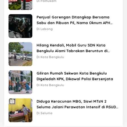
Di Polhukam
Penjual Gorengan Ditangkap Bersama
Sabu dan Ribuan Pil, Nama Oknum APH
Disebut Saat Interogasi
Di Lebong
Hilang Kendali, Mobil Guru SDN Kota
Bengkulu Alami Tabrakan Beruntun di
Lampu Merah
Di Kota Bengkulu
Giliran Rumah Sekwan Kota Bengkulu
Digeledah KPK, Dikawal Polisi Bersenjata
Di Kota Bengkulu
Diduga Keracunan MBG, Siswi MTsN 2
Seluma Jalani Perawatan Intensif di RSUD
Tais
Di Seluma