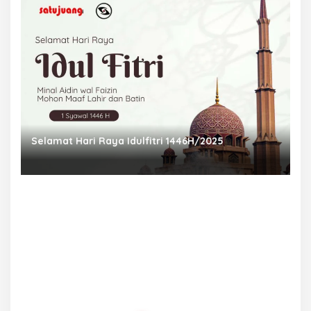
Selamat Hari Raya Idulfitri 1446H/2025
P
Ra