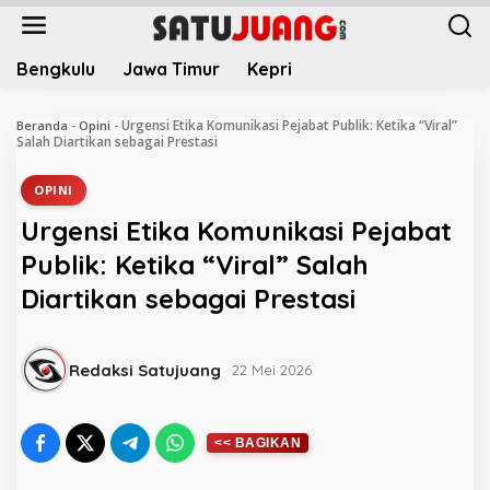
L
e
w
Bengkulu
Jawa Timur
Kepri
a
t
i
Urgensi Etika Komunikasi Pejabat Publik: Ketika “Viral”
Beranda
-
Opini
-
k
Salah Diartikan sebagai Prestasi
e
k
OPINI
o
Urgensi Etika Komunikasi Pejabat
n
t
Publik: Ketika “Viral” Salah
e
Diartikan sebagai Prestasi
n
Redaksi Satujuang
22 Mei 2026