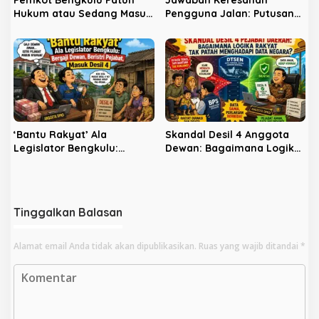
Hukum atau Sedang Masuk
Pengguna Jalan: Putusan
ke Jurang Hukum?
Kasus Tebat Monok Jadi
Pintu Masuk Gugat
Kelalaian Pemerintah
‘Bantu Rakyat’ Ala
Skandal Desil 4 Anggota
Legislator Bengkulu:
Dewan: Bagaimana Logika
Bergaji Dewan, Beristri
Rakyat Tak Patah
Pejabat, Masuk Desil 4
Menghadapi Data Negara?
Tinggalkan Balasan
Alamat email Anda tidak akan dipublikasikan.
Ruas yang wajib ditandai
*