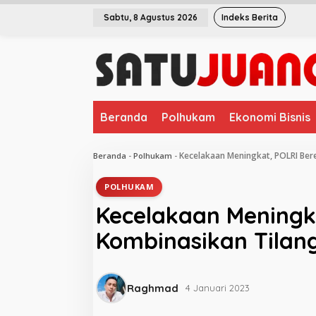
L
Sabtu, 8 Agustus 2026
Indeks Berita
e
w
a
t
i
k
e
Beranda
Polhukam
Ekonomi Bisnis
k
o
n
Kecelakaan Meningkat, POLRI Ber
Beranda
-
Polhukam
-
t
e
POLHUKAM
n
Kecelakaan Meningk
Kombinasikan Tilan
Raghmad
4 Januari 2023