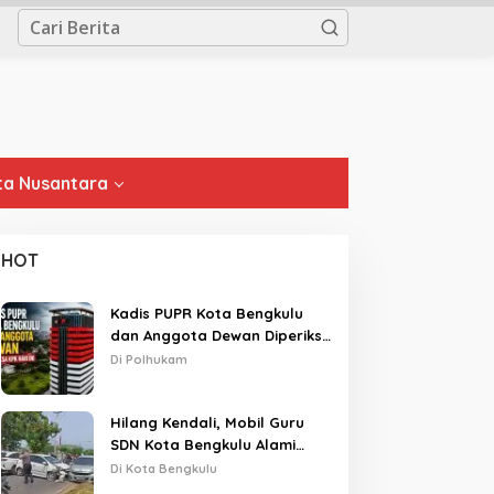
a Nusantara
HOT
Kadis PUPR Kota Bengkulu
dan Anggota Dewan Diperiksa
KPK Hari Ini
Di Polhukam
Hilang Kendali, Mobil Guru
SDN Kota Bengkulu Alami
Tabrakan Beruntun di Lampu
Di Kota Bengkulu
Merah