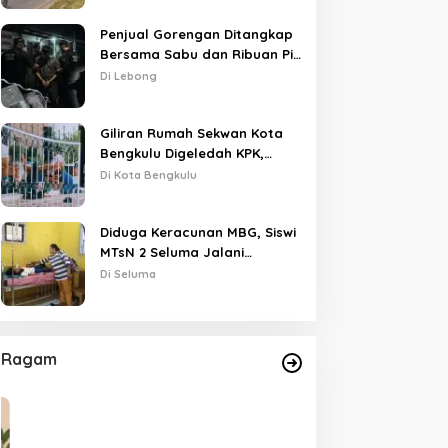
Penjual Gorengan Ditangkap
Bersama Sabu dan Ribuan Pil,
Nama Oknum APH Disebut
Di Lebong
Saat Interogasi
Giliran Rumah Sekwan Kota
Bengkulu Digeledah KPK,
Dikawal Polisi Bersenjata
Di Kota Bengkulu
Diduga Keracunan MBG, Siswi
MTsN 2 Seluma Jalani
Perawatan Intensif di RSUD
Di Seluma
Tais
Ragam