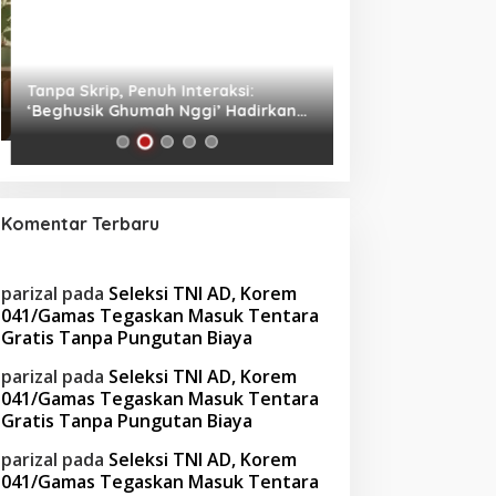
Tanpa Skrip, Penuh Interaksi:
Waspada! Gaya Hi
‘Beghusik Ghumah Nggi’ Hadirkan
Obesitas di Usia Pr
Ruang Digital Seperti Rumah Sendiri
Cara Mengatasiny
Komentar Terbaru
parizal
pada
Seleksi TNI AD, Korem
041/Gamas Tegaskan Masuk Tentara
Gratis Tanpa Pungutan Biaya
parizal
pada
Seleksi TNI AD, Korem
041/Gamas Tegaskan Masuk Tentara
Gratis Tanpa Pungutan Biaya
parizal
pada
Seleksi TNI AD, Korem
041/Gamas Tegaskan Masuk Tentara