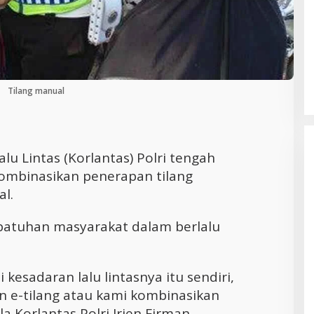
Cara Efektif Mengelola Waktu untuk
Produktivitas Maksimal
Tilang manual
alu Lintas (Korlantas) Polri tengah
binasikan penerapan tilang
al.
patuhan masyarakat dalam berlalu
 kesadaran lalu lintasnya itu sendiri,
 e-tilang atau kami kombinasikan
a Korlantas Polri Irjen Firman