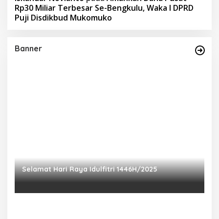
Rp30 Miliar Terbesar Se-Bengkulu, Waka I DPRD
Puji Disdikbud Mukomuko
Banner
Selamat Hari Raya Idulfitri 1446H/2025
P
Ra