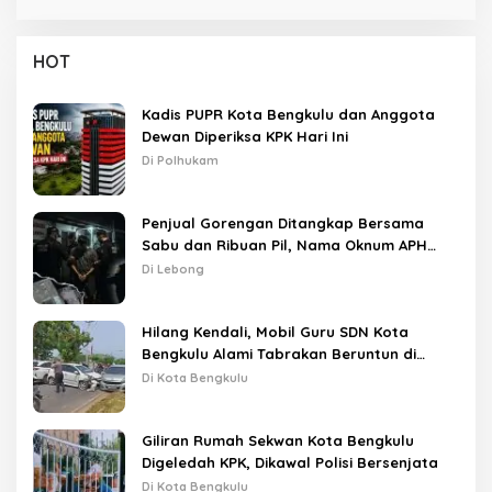
HOT
Kadis PUPR Kota Bengkulu dan Anggota
Dewan Diperiksa KPK Hari Ini
Di Polhukam
Penjual Gorengan Ditangkap Bersama
Sabu dan Ribuan Pil, Nama Oknum APH
Disebut Saat Interogasi
Di Lebong
Hilang Kendali, Mobil Guru SDN Kota
Bengkulu Alami Tabrakan Beruntun di
Lampu Merah
Di Kota Bengkulu
Giliran Rumah Sekwan Kota Bengkulu
Digeledah KPK, Dikawal Polisi Bersenjata
Di Kota Bengkulu