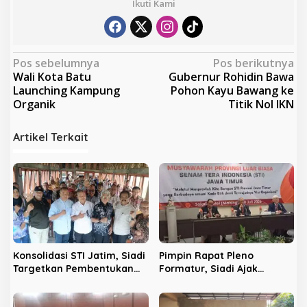
Ikuti Kami
N
Pos sebelumnya
Pos berikutnya
Wali Kota Batu
Gubernur Rohidin Bawa
a
Launching Kampung
Pohon Kayu Bawang ke
v
Organik
Titik Nol IKN
i
Artikel Terkait
g
a
s
i
p
o
s
Konsolidasi STI Jatim, Siadi
Pimpin Rapat Pleno
Targetkan Pembentukan
Formatur, Siadi Ajak
Pengurus hingga Level
Pengurus Rapatkan Barisan
Kecamatan
Demi Kemajuan STI Jatim