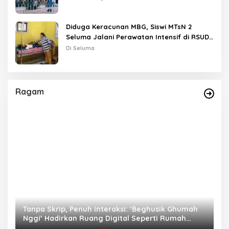
Diduga Keracunan MBG, Siswi MTsN 2
Seluma Jalani Perawatan Intensif di RSUD
Tais
Di Seluma
Ragam
as
Tanpa Skrip, Penuh Interaksi: ‘Beghusik Ghumah
W
Nggi’ Hadirkan Ruang Digital Seperti Rumah
Us
Sendiri