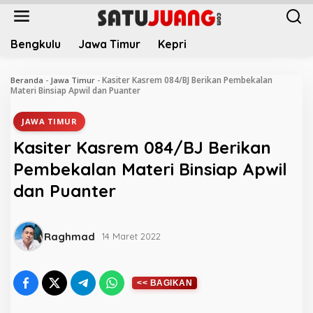
L
e
w
Bengkulu
Jawa Timur
Kepri
a
t
i
Kasiter Kasrem 084/BJ Berikan Pembekalan
Beranda
-
Jawa Timur
-
k
Materi Binsiap Apwil dan Puanter
e
k
JAWA TIMUR
o
Kasiter Kasrem 084/BJ Berikan
n
t
Pembekalan Materi Binsiap Apwil
e
dan Puanter
n
Raghmad
14 Maret 2022