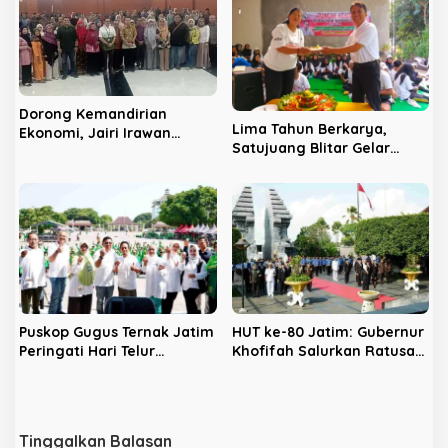
Dorong Kemandirian
Lima Tahun Berkarya,
Ekonomi, Jairi Irawan
Satujuang Blitar Gelar
Fasilitasi 125 UMKM Jatim
Senam Bersama dan
Tembus Akses Teknologi AI
Salurkan Santunan Kepada
Anak Yatim
Puskop Gugus Ternak Jatim
HUT ke-80 Jatim: Gubernur
Peringati Hari Telur
Khofifah Salurkan Ratusan
Sedunia di Ponorogo,
Paket Sembako di Blitar
Tingkatkan Ekonomi
Peternak
Tinggalkan Balasan