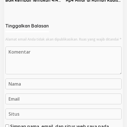
BGN Kembali Temukan 414
Rp4 Miliar di Rumah Kadis
Dapur Bermasalah dan
PUPR Kota Bengkulu
‘Double Account’, Amankan
Rp311,2 Miliar
Tinggalkan Balasan
Alamat email Anda tidak akan dipublikasikan.
Ruas yang wajib ditandai
*
Simpan nama, email, dan situs web saya pada