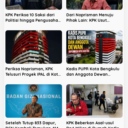
o
s
KPK Periksa 10 Saksi dari
Dari Noprisman Menuju
Politisi hingga Pengusaha
Pihak Lain: KPK Usut
Kost di Kota Bengkulu
Dugaan Pengondisian
Proyek di Pemkot Bengkulu
Periksa Noprisman, KPK
Kadis PUPR Kota Bengkulu
Telusuri Proyek IPAL di Kota
dan Anggota Dewan
Bengkulu
Diperiksa KPK Hari Ini
Setelah Tutup 833 Dapur,
KPK Beberkan Asal-usul