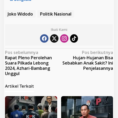
Joko Widodo
Politik Nasional
Ikuti Kami
N
Pos sebelumnya
Pos berikutnya
Rapat Pleno Perolehan
Hujan-Hujanan Bisa
a
Suara Pilkada Lebong
Sebabkan Anak Sakit? Ini
v
2024, Azhari-Bambang
Penjelasannya
Unggul
i
g
Artikel Terkait
a
s
i
p