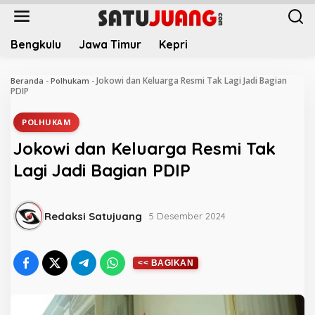
L
e
w
Bengkulu
Jawa Timur
Kepri
a
t
i
Jokowi dan Keluarga Resmi Tak Lagi Jadi Bagian
Beranda
-
Polhukam
-
k
PDIP
e
k
POLHUKAM
o
Jokowi dan Keluarga Resmi Tak
n
t
Lagi Jadi Bagian PDIP
e
n
Redaksi Satujuang
5 Desember 2024