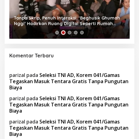
as
Tanpa Skrip, Penuh Interaksi: ‘Beghusik Ghumah
W
Nggi’ Hadirkan Ruang Digital Seperti Rumah
Us
Sendiri
Komentar Terbaru
parizal
pada
Seleksi TNI AD, Korem 041/Gamas
Tegaskan Masuk Tentara Gratis Tanpa Pungutan
Biaya
parizal
pada
Seleksi TNI AD, Korem 041/Gamas
Tegaskan Masuk Tentara Gratis Tanpa Pungutan
Biaya
parizal
pada
Seleksi TNI AD, Korem 041/Gamas
Tegaskan Masuk Tentara Gratis Tanpa Pungutan
Biaya