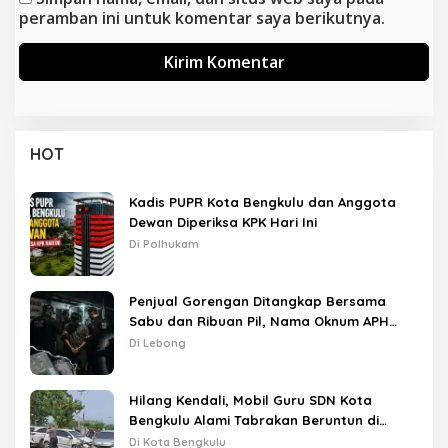
peramban ini untuk komentar saya berikutnya.
HOT
Kadis PUPR Kota Bengkulu dan Anggota
Dewan Diperiksa KPK Hari Ini
Di Polhukam
Penjual Gorengan Ditangkap Bersama
Sabu dan Ribuan Pil, Nama Oknum APH
Disebut Saat Interogasi
Di Lebong
Hilang Kendali, Mobil Guru SDN Kota
Bengkulu Alami Tabrakan Beruntun di
Lampu Merah
Di Kota Bengkulu