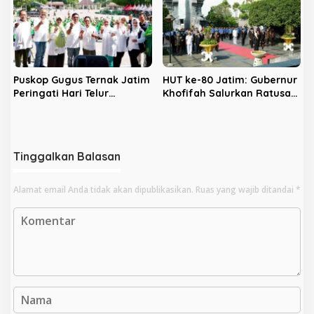
Puskop Gugus Ternak Jatim
HUT ke-80 Jatim: Gubernur
Peringati Hari Telur
Khofifah Salurkan Ratusan
Sedunia di Ponorogo,
Paket Sembako di Blitar
Tingkatkan Ekonomi
Peternak
Tinggalkan Balasan
Alamat email Anda tidak akan dipublikasikan.
Ruas yang wajib ditandai
*