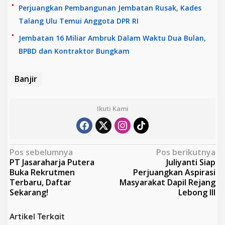
Perjuangkan Pembangunan Jembatan Rusak, Kades
Talang Ulu Temui Anggota DPR RI
Jembatan 16 Miliar Ambruk Dalam Waktu Dua Bulan,
BPBD dan Kontraktor Bungkam
Banjir
Ikuti Kami
N
Pos sebelumnya
Pos berikutnya
PT Jasaraharja Putera
Juliyanti Siap
a
Buka Rekrutmen
Perjuangkan Aspirasi
v
Terbaru, Daftar
Masyarakat Dapil Rejang
Sekarang!
Lebong III
i
g
Artikel Terkait
a