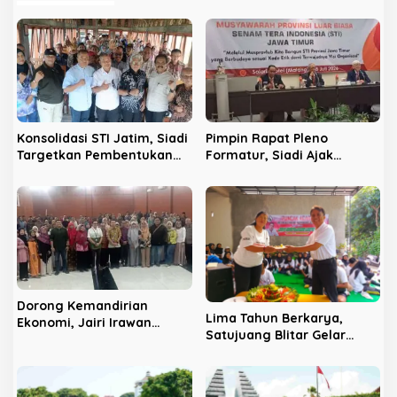
s
i
p
o
s
Konsolidasi STI Jatim, Siadi
Pimpin Rapat Pleno
Targetkan Pembentukan
Formatur, Siadi Ajak
Pengurus hingga Level
Pengurus Rapatkan Barisan
Kecamatan
Demi Kemajuan STI Jatim
Dorong Kemandirian
Lima Tahun Berkarya,
Ekonomi, Jairi Irawan
Satujuang Blitar Gelar
Fasilitasi 125 UMKM Jatim
Senam Bersama dan
Tembus Akses Teknologi AI
Salurkan Santunan Kepada
Anak Yatim