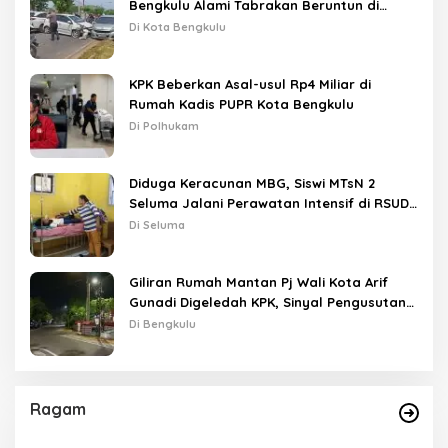
Bengkulu Alami Tabrakan Beruntun di
Lampu Merah
Di Kota Bengkulu
KPK Beberkan Asal-usul Rp4 Miliar di
Rumah Kadis PUPR Kota Bengkulu
Di Polhukam
Diduga Keracunan MBG, Siswi MTsN 2
Seluma Jalani Perawatan Intensif di RSUD
Tais
Di Seluma
Giliran Rumah Mantan Pj Wali Kota Arif
Gunadi Digeledah KPK, Sinyal Pengusutan
Meluas
Di Bengkulu
Ragam