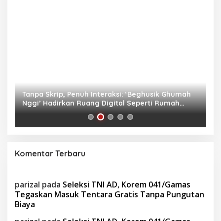
as
Tanpa Skrip, Penuh Interaksi: ‘Beghusik Ghumah
W
Nggi’ Hadirkan Ruang Digital Seperti Rumah
Us
Sendiri
Komentar Terbaru
parizal
pada
Seleksi TNI AD, Korem 041/Gamas
Tegaskan Masuk Tentara Gratis Tanpa Pungutan
Biaya