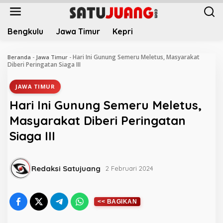
L
e
w
Bengkulu
Jawa Timur
Kepri
a
t
i
Hari Ini Gunung Semeru Meletus, Masyarakat
Beranda
-
Jawa Timur
-
k
Diberi Peringatan Siaga III
e
k
JAWA TIMUR
o
Hari Ini Gunung Semeru Meletus,
n
t
Masyarakat Diberi Peringatan
e
Siaga III
n
Redaksi Satujuang
2 Februari 2024