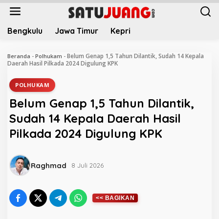
L
e
w
Bengkulu
Jawa Timur
Kepri
a
t
i
Belum Genap 1,5 Tahun Dilantik, Sudah 14 Kepala
Beranda
-
Polhukam
-
k
Daerah Hasil Pilkada 2024 Digulung KPK
e
k
POLHUKAM
o
Belum Genap 1,5 Tahun Dilantik,
n
t
Sudah 14 Kepala Daerah Hasil
e
Pilkada 2024 Digulung KPK
n
Raghmad
8 Juli 2026