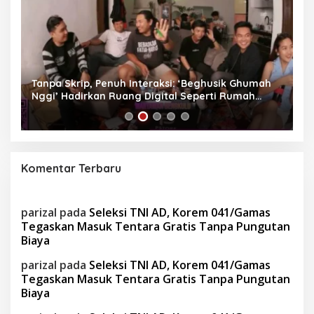
as
Tanpa Skrip, Penuh Interaksi: ‘Beghusik Ghumah
W
Nggi’ Hadirkan Ruang Digital Seperti Rumah
Us
Sendiri
Komentar Terbaru
parizal
pada
Seleksi TNI AD, Korem 041/Gamas
Tegaskan Masuk Tentara Gratis Tanpa Pungutan
Biaya
parizal
pada
Seleksi TNI AD, Korem 041/Gamas
Tegaskan Masuk Tentara Gratis Tanpa Pungutan
Biaya