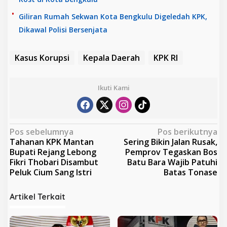
Giliran Rumah Sekwan Kota Bengkulu Digeledah KPK,
Dikawal Polisi Bersenjata
Kasus Korupsi
Kepala Daerah
KPK RI
Ikuti Kami
N
Pos sebelumnya
Pos berikutnya
Tahanan KPK Mantan
Sering Bikin Jalan Rusak,
a
Bupati Rejang Lebong
Pemprov Tegaskan Bos
v
Fikri Thobari Disambut
Batu Bara Wajib Patuhi
Peluk Cium Sang Istri
Batas Tonase
i
g
Artikel Terkait
a
s