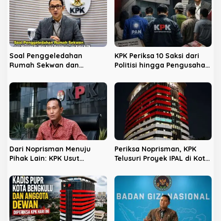
i
p
o
s
Soal Penggeledahan
KPK Periksa 10 Saksi dari
Rumah Sekwan dan
Politisi hingga Pengusaha
Mantan Pj Wali Kota
Kost di Kota Bengkulu
Bengkulu, Ini Kata KPK
Dari Noprisman Menuju
Periksa Noprisman, KPK
Pihak Lain: KPK Usut
Telusuri Proyek IPAL di Kota
Dugaan Pengondisian
Bengkulu
Proyek di Pemkot Bengkulu