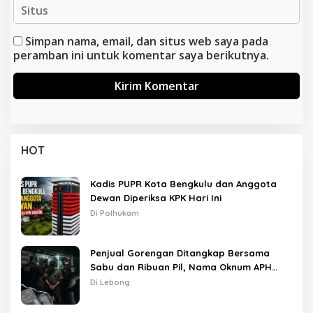
Simpan nama, email, dan situs web saya pada
peramban ini untuk komentar saya berikutnya.
HOT
Kadis PUPR Kota Bengkulu dan Anggota
Dewan Diperiksa KPK Hari Ini
Di Polhukam
Penjual Gorengan Ditangkap Bersama
Sabu dan Ribuan Pil, Nama Oknum APH
Disebut Saat Interogasi
Di Lebong