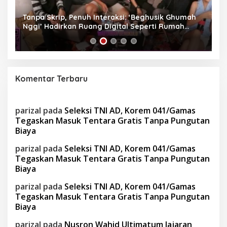
as
Tanpa Skrip, Penuh Interaksi: ‘Beghusik Ghumah
W
Nggi’ Hadirkan Ruang Digital Seperti Rumah
Us
Sendiri
Komentar Terbaru
parizal
pada
Seleksi TNI AD, Korem 041/Gamas
Tegaskan Masuk Tentara Gratis Tanpa Pungutan
Biaya
parizal
pada
Seleksi TNI AD, Korem 041/Gamas
Tegaskan Masuk Tentara Gratis Tanpa Pungutan
Biaya
parizal
pada
Seleksi TNI AD, Korem 041/Gamas
Tegaskan Masuk Tentara Gratis Tanpa Pungutan
Biaya
parizal
pada
Nusron Wahid Ultimatum Jajaran