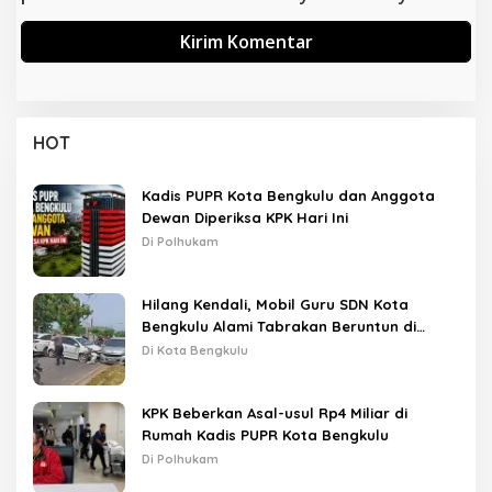
HOT
Kadis PUPR Kota Bengkulu dan Anggota
Dewan Diperiksa KPK Hari Ini
Di Polhukam
Hilang Kendali, Mobil Guru SDN Kota
Bengkulu Alami Tabrakan Beruntun di
Lampu Merah
Di Kota Bengkulu
KPK Beberkan Asal-usul Rp4 Miliar di
Rumah Kadis PUPR Kota Bengkulu
Di Polhukam