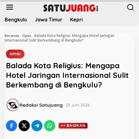
L
e
w
Bengkulu
Jawa Timur
Kepri
a
t
i
Balada Kota Religius: Mengapa Hotel Jaringan
Beranda
-
Opini
-
k
Internasional Sulit Berkembang di Bengkulu?
e
k
OPINI
o
Balada Kota Religius: Mengapa
n
t
Hotel Jaringan Internasional Sulit
e
Berkembang di Bengkulu?
n
Redaksi Satujuang
23 Juni 2026