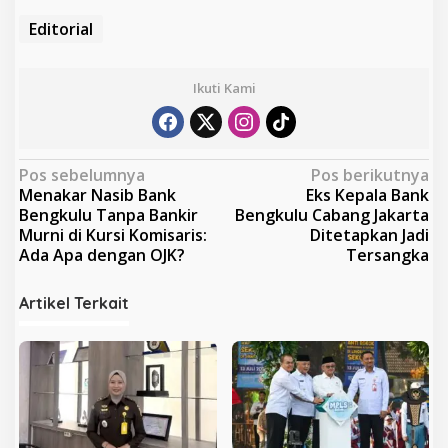
Editorial
Ikuti Kami
N
Pos sebelumnya
Pos berikutnya
Menakar Nasib Bank
Eks Kepala Bank
a
Bengkulu Tanpa Bankir
Bengkulu Cabang Jakarta
v
Murni di Kursi Komisaris:
Ditetapkan Jadi
Ada Apa dengan OJK?
Tersangka
i
g
Artikel Terkait
a
s
i
p
o