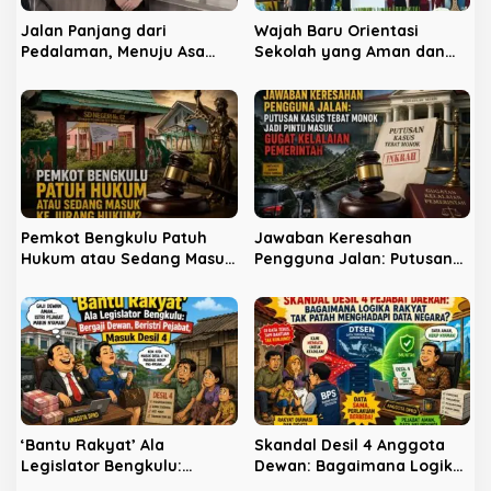
s
Jalan Panjang dari
Wajah Baru Orientasi
Pedalaman, Menuju Asa
Sekolah yang Aman dan
Keadilan
Ramah
Pemkot Bengkulu Patuh
Jawaban Keresahan
Hukum atau Sedang Masuk
Pengguna Jalan: Putusan
ke Jurang Hukum?
Kasus Tebat Monok Jadi
Pintu Masuk Gugat
Kelalaian Pemerintah
‘Bantu Rakyat’ Ala
Skandal Desil 4 Anggota
Legislator Bengkulu:
Dewan: Bagaimana Logika
Bergaji Dewan, Beristri
Rakyat Tak Patah