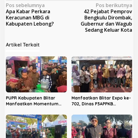
N
Pos sebelumnya
Pos berikutnya
Apa Kabar Perkara
42 Pejabat Pemprov
a
Keracunan MBG di
Bengkulu Dirombak,
v
Kabupaten Lebong?
Gubernur dan Wagub
Sedang Keluar Kota
i
g
Artikel Terkait
a
s
i
p
o
s
PUPR Kabupaten Blitar
Manfaatkan Blitar Expo ke-
Manfaatkan Momentum
702, Dinas P3APPKB
Hari Jadi ke-702 untuk
Gencarkan Sosialisasi KB
Dekatkan Pelayanan Publik
dan Pencegahan
Kekerasan Anak