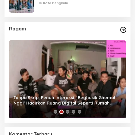
Di Kota Bengkulu
Ragam
as
Tanpa Skrip, Penuh Interaksi: ‘Beghusik Ghumah
W
Nggi’ Hadirkan Ruang Digital Seperti Rumah
Us
Sendiri
Komentar Terbaru