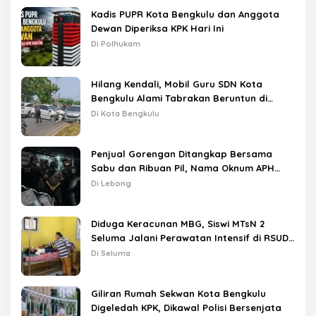
Kadis PUPR Kota Bengkulu dan Anggota
Dewan Diperiksa KPK Hari Ini
Di Polhukam
Hilang Kendali, Mobil Guru SDN Kota
Bengkulu Alami Tabrakan Beruntun di
Lampu Merah
Di Kota Bengkulu
Penjual Gorengan Ditangkap Bersama
Sabu dan Ribuan Pil, Nama Oknum APH
Disebut Saat Interogasi
Di Lebong
Diduga Keracunan MBG, Siswi MTsN 2
Seluma Jalani Perawatan Intensif di RSUD
Tais
Di Seluma
Giliran Rumah Sekwan Kota Bengkulu
Digeledah KPK, Dikawal Polisi Bersenjata