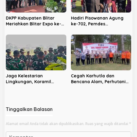
DKPP Kabupaten Blitar
Hadiri Pisowanan Agung
Meriahkan Blitar Expo ke-
ke-702, Pemdes
702, Unjuk Teknologi
Panggungrejo Jadikan
Pertanian Modern dan
Ajang Silaturahmi dan
Produk Unggulan
‘Ngasuh Kawruh’
Jaga Kelestarian
Cegah Karhutla dan
Lingkungan, Koramil
Bencana Alam, Perhutani
Sananwetan dan Batalyon
KPH Blitar dan Pemkab
TP 533 Gelar Karya Bakti
Gelar Apel Tanggap
Bencana
Tinggalkan Balasan
Alamat email Anda tidak akan dipublikasikan.
Ruas yang wajib ditandai
*