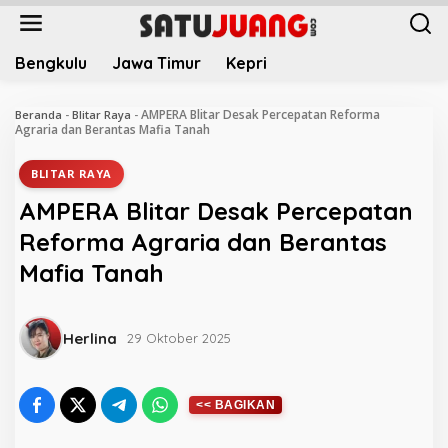
L
e
w
Bengkulu
Jawa Timur
Kepri
a
t
i
AMPERA Blitar Desak Percepatan Reforma
Beranda
-
Blitar Raya
-
k
Agraria dan Berantas Mafia Tanah
e
k
BLITAR RAYA
o
AMPERA Blitar Desak Percepatan
n
t
Reforma Agraria dan Berantas
e
Mafia Tanah
n
Herlina
29 Oktober 2025