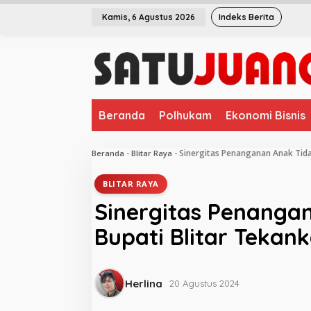
L
Kamis, 6 Agustus 2026
Indeks Berita
e
w
a
t
i
k
e
Beranda
Polhukam
Ekonomi Bisnis
k
o
n
Sinergitas Penanganan Anak Tidak
Beranda
-
Blitar Raya
-
t
e
BLITAR RAYA
n
Sinergitas Penanga
Bupati Blitar Tekank
Herlina
20 Agustus 2024