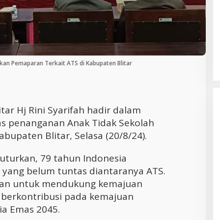
Cara Efektif Mengelola Waktu untuk
Produktivitas Maksimal
ikan Pemaparan Terkait ATS di Kabupaten Blitar
itar Hj Rini Syarifah hadir dalam
tas penanganan Anak Tidak Sekolah
bupaten Blitar, Selasa (20/8/24).
turkan, 79 tahun Indonesia
yang belum tuntas diantaranya ATS.
ukan untuk mendukung kemajuan
t berkontribusi pada kemajuan
ia Emas 2045.