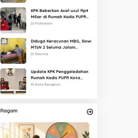
KPK Beberkan Asal-usul Rp4
Miliar di Rumah Kadis PUPR
Kota Bengkulu
Di Polhukam
Diduga Keracunan MBG, Siswi
MTsN 2 Seluma Jalani
Perawatan Intensif di RSUD
Di Seluma
Tais
Update KPK Penggeledahan
Rumah Kadis PUPR Kota
Bengkulu
Di Kota Bengkulu
Ragam