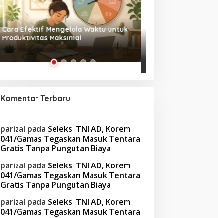
Tanpa Skrip, Penuh Interaksi:
Waspada! Gaya Hi
‘Beghusik Ghumah Nggi’ Hadirkan
Obesitas di Usia Pr
Ruang Digital Seperti Rumah Sendiri
Cara Mengatasiny
Komentar Terbaru
parizal
pada
Seleksi TNI AD, Korem
041/Gamas Tegaskan Masuk Tentara
Gratis Tanpa Pungutan Biaya
parizal
pada
Seleksi TNI AD, Korem
041/Gamas Tegaskan Masuk Tentara
Gratis Tanpa Pungutan Biaya
parizal
pada
Seleksi TNI AD, Korem
041/Gamas Tegaskan Masuk Tentara