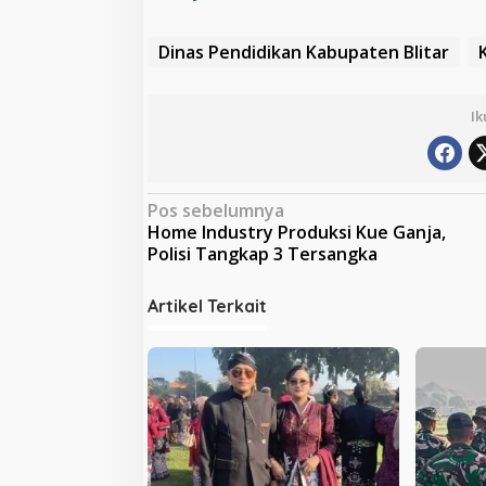
Dinas Pendidikan Kabupaten Blitar
Ik
N
Pos sebelumnya
Home Industry Produksi Kue Ganja,
a
Polisi Tangkap 3 Tersangka
v
i
Artikel Terkait
g
a
s
i
p