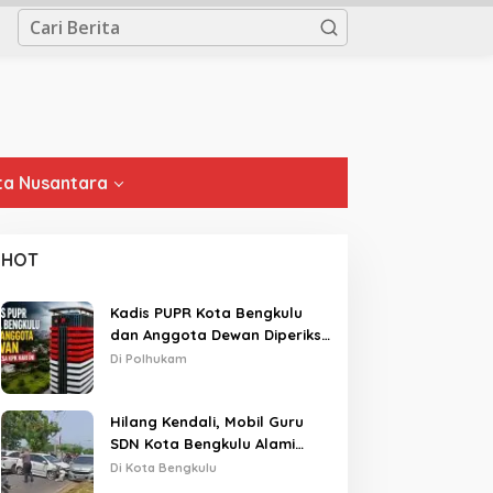
a Nusantara
HOT
Kadis PUPR Kota Bengkulu
dan Anggota Dewan Diperiksa
KPK Hari Ini
Di Polhukam
Hilang Kendali, Mobil Guru
SDN Kota Bengkulu Alami
Tabrakan Beruntun di Lampu
Di Kota Bengkulu
Merah