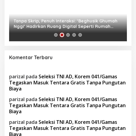
as
Tanpa Skrip, Penuh Interaksi: ‘Beghusik Ghumah
W
Nggi’ Hadirkan Ruang Digital Seperti Rumah
Us
Sendiri
Komentar Terbaru
parizal
pada
Seleksi TNI AD, Korem 041/Gamas
Tegaskan Masuk Tentara Gratis Tanpa Pungutan
Biaya
parizal
pada
Seleksi TNI AD, Korem 041/Gamas
Tegaskan Masuk Tentara Gratis Tanpa Pungutan
Biaya
parizal
pada
Seleksi TNI AD, Korem 041/Gamas
Tegaskan Masuk Tentara Gratis Tanpa Pungutan
Biaya