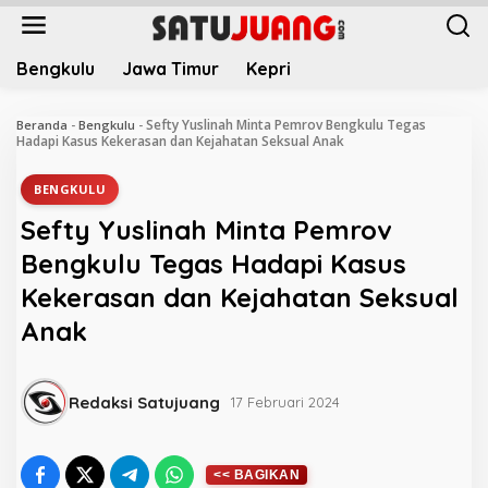
L
e
w
Bengkulu
Jawa Timur
Kepri
a
t
i
Sefty Yuslinah Minta Pemrov Bengkulu Tegas
Beranda
-
Bengkulu
-
k
Hadapi Kasus Kekerasan dan Kejahatan Seksual Anak
e
k
BENGKULU
o
Sefty Yuslinah Minta Pemrov
n
t
Bengkulu Tegas Hadapi Kasus
e
Kekerasan dan Kejahatan Seksual
n
Anak
Redaksi Satujuang
17 Februari 2024