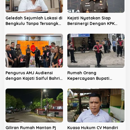
o
s
Geledah Sejumlah Lokasi di
Kejati Nyatakan Siap
Bengkulu Tanpa Tersangka,
Bersinergi Dengan KPK
LPHB Minta KPK Terbuka
Berantas Korupsi di
Bengkulu
Pengurus AMJ Audiensi
Rumah Orang
dengan Kajati Saiful Bahri
Kepercayaan Bupati
Siregar
Nonaktif Rejang Lebong
Digeledah KPK
Giliran Rumah Mantan Pj
Kuasa Hukum CV Mandiri