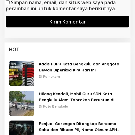
Simpan nama, email, dan situs web saya pada
peramban ini untuk komentar saya berikutnya.
HOT
Kadis PUPR Kota Bengkulu dan Anggota
Dewan Diperiksa KPK Hari Ini
Di Polhukam
Hilang Kendali, Mobil Guru SDN Kota
Bengkulu Alami Tabrakan Beruntun di
Lampu Merah
Di Kota Bengkulu
Penjual Gorengan Ditangkap Bersama
Sabu dan Ribuan Pil, Nama Oknum APH