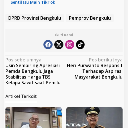
Sentil Isu Main TikTok
DPRD Provinsi Bengkulu
Pemprov Bengkulu
Ikuti Kami
N
Pos sebelumnya
Pos berikutnya
Usin Sembiring Apresiasi
Heri Purwanto Responsif
a
Pemda Bengkulu Jaga
Terhadap Aspirasi
v
Stabilitas Harga TBS
Masyarakat Bengkulu
Kelapa Sawit saat Pemilu
i
g
Artikel Terkait
a
s
i
p