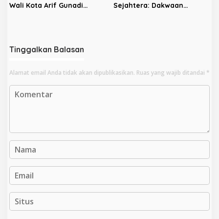
Wali Kota Arif Gunadi
Sejahtera: Dakwaan
Digeledah KPK, Sinyal
Kepada Latifa Terbukti,
Pengusutan Meluas
Perkara Lain Tetap Lanjut
Tinggalkan Balasan
Alamat email Anda tidak akan dipublikasikan.
Ruas yang wajib ditandai
*