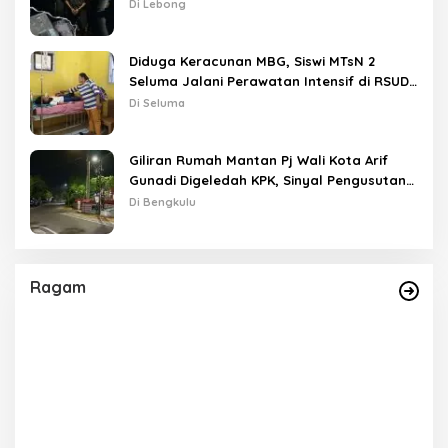
Disebut Saat Interogasi
Di Lebong
Diduga Keracunan MBG, Siswi MTsN 2
Seluma Jalani Perawatan Intensif di RSUD
Tais
Di Seluma
Giliran Rumah Mantan Pj Wali Kota Arif
Gunadi Digeledah KPK, Sinyal Pengusutan
Meluas
Di Bengkulu
Ragam