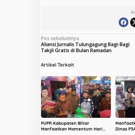
Ik
N
Pos sebelumnya
Aliansi Jurnalis Tulungagung Bagi-Bagi
a
Takjil Gratis di Bulan Ramadan
v
i
Artikel Terkait
g
a
s
i
p
o
s
PUPR Kabupaten Blitar
Manfaatk
Manfaatkan Momentum Hari
Dinas P3
Jadi ke-702 untuk Dekatkan
Sosialis