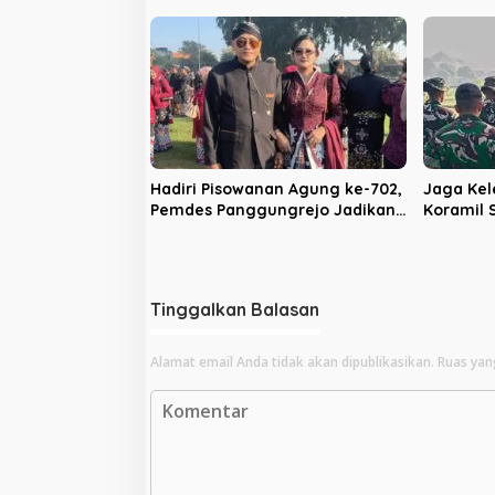
Pelayanan Publik
Kekeras
Hadiri Pisowanan Agung ke-702,
Jaga Kel
Pemdes Panggungrejo Jadikan
Koramil
Ajang Silaturahmi dan ‘Ngasuh
Batalyon
Kawruh’
Bakti
Tinggalkan Balasan
Alamat email Anda tidak akan dipublikasikan.
Ruas yan