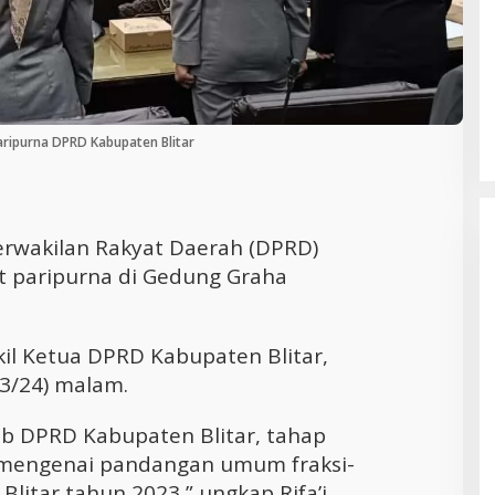
Cara Efektif Mengelola Waktu untuk
Produktivitas Maksimal
aripurna DPRD Kabupaten Blitar
rwakilan Rakyat Daerah (DPRD)
t paripurna di Gedung Graha
il Ketua DPRD Kabupaten Blitar,
3/24) malam.
ib DPRD Kabupaten Blitar, tahap
 mengenai pandangan umum fraksi-
Blitar tahun 2023,” ungkap Rifa’i.