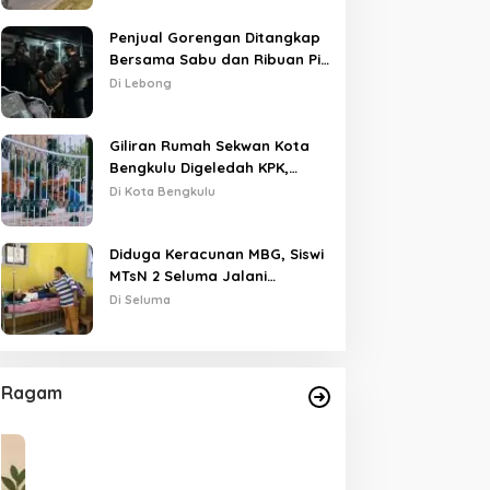
Penjual Gorengan Ditangkap
Bersama Sabu dan Ribuan Pil,
Nama Oknum APH Disebut
Di Lebong
Saat Interogasi
Giliran Rumah Sekwan Kota
Bengkulu Digeledah KPK,
Dikawal Polisi Bersenjata
Di Kota Bengkulu
Diduga Keracunan MBG, Siswi
MTsN 2 Seluma Jalani
Perawatan Intensif di RSUD
Di Seluma
Tais
Ragam