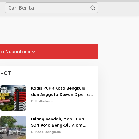
a Nusantara
HOT
Kadis PUPR Kota Bengkulu
dan Anggota Dewan Diperiksa
KPK Hari Ini
Di Polhukam
Hilang Kendali, Mobil Guru
SDN Kota Bengkulu Alami
Tabrakan Beruntun di Lampu
Di Kota Bengkulu
Merah