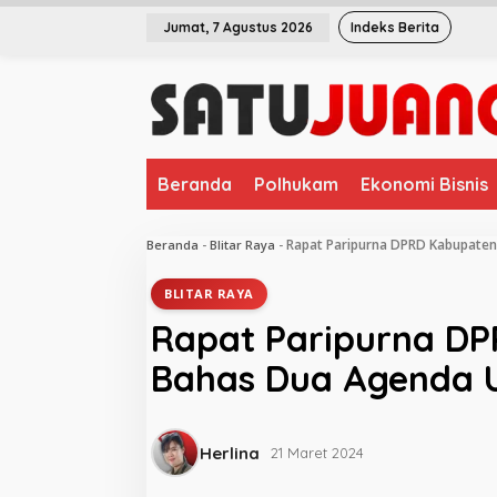
L
Jumat, 7 Agustus 2026
Indeks Berita
e
w
a
t
i
k
e
Beranda
Polhukam
Ekonomi Bisnis
k
o
n
Rapat Paripurna DPRD Kabupaten
Beranda
-
Blitar Raya
-
t
e
BLITAR RAYA
n
Rapat Paripurna DP
Bahas Dua Agenda
Herlina
21 Maret 2024