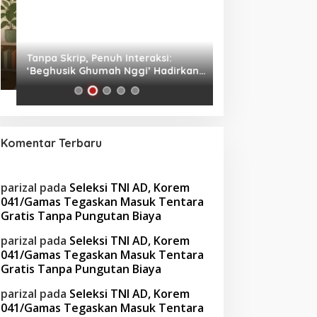
Tanpa Skrip, Penuh Interaksi:
Waspada! Gaya Hi
‘Beghusik Ghumah Nggi’ Hadirkan
Obesitas di Usia Pr
Ruang Digital Seperti Rumah Sendiri
Cara Mengatasiny
Komentar Terbaru
parizal
pada
Seleksi TNI AD, Korem
041/Gamas Tegaskan Masuk Tentara
Gratis Tanpa Pungutan Biaya
parizal
pada
Seleksi TNI AD, Korem
041/Gamas Tegaskan Masuk Tentara
Gratis Tanpa Pungutan Biaya
parizal
pada
Seleksi TNI AD, Korem
041/Gamas Tegaskan Masuk Tentara