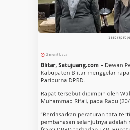
Saat rapat p
2 menit baca
Blitar, Satujuang.com –
Dewan Pe
Kabupaten Blitar menggelar rapa
Paripurna DPRD.
Rapat tersebut dipimpin oleh Wak
Muhammad Rifa’i, pada Rabu (20/
“Berdasarkan peraturan tata tert
pembahasan selanjutnya adalah
fraksi DPRD terhadap LKPJ Bupati 