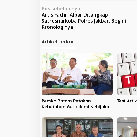
N
Pos sebelumnya
Artis Fachri Albar Ditangkap
a
Satresnarkoba Polres Jakbar, Begini
v
Kronologinya
i
Artikel Terkait
g
a
s
i
p
o
s
Pemko Batam Petakan
Test Artik
Kebutuhan Guru demi Kebijakan
Pendidikan Berbasis Data