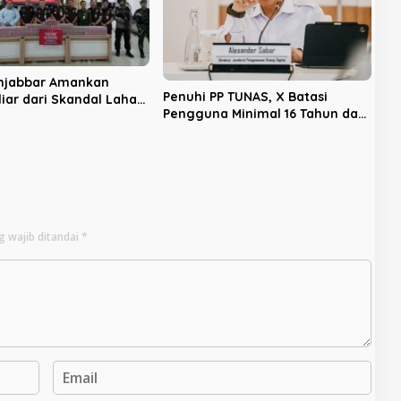
anjabbar Amankan
Penuhi PP TUNAS, X Batasi
liar dari Skandal Lahan
Pengguna Minimal 16 Tahun dan
 PSJ, Lahan Seribu
Nonaktifkan Akun di Indonesia
Disita
g wajib ditandai
*