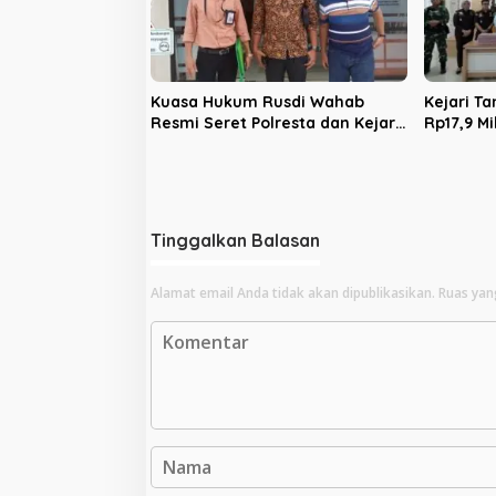
Kuasa Hukum Rusdi Wahab
Kejari T
Resmi Seret Polresta dan Kejari
Rp17,9 Mi
Jambi ke Praperadilan
Sawit PT
Hektare 
Tinggalkan Balasan
Alamat email Anda tidak akan dipublikasikan.
Ruas yan