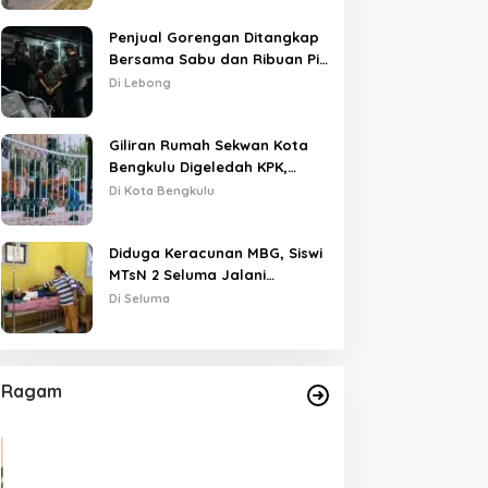
Penjual Gorengan Ditangkap
Bersama Sabu dan Ribuan Pil,
Nama Oknum APH Disebut
Di Lebong
Saat Interogasi
Giliran Rumah Sekwan Kota
Bengkulu Digeledah KPK,
Dikawal Polisi Bersenjata
Di Kota Bengkulu
Diduga Keracunan MBG, Siswi
MTsN 2 Seluma Jalani
Perawatan Intensif di RSUD
Di Seluma
Tais
Ragam