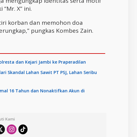
rja mengungkap identitas serta motif
 “Mr. X” ini.
i-ciri korban dan memohon doa
terungkap,” pungkas Kombes Zain.
resta dan Kejari Jambi ke Praperadilan
ari Skandal Lahan Sawit PT PSJ, Lahan Seribu
imal 16 Tahun dan Nonaktifkan Akun di
uti Kami