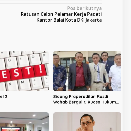
Pos berikutnya
Ratusan Calon Pelamar Kerja Padati
Kantor Balai Kota DKI Jakarta
el 2
Sidang Praperadilan Rusdi
Wahab Bergulir, Kuasa Hukum
Optimis Uji Fakta di Tahap
Pembuktian