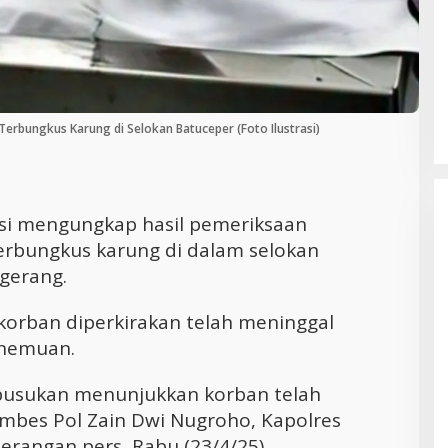
Cara Efektif Mengelola Waktu untuk
Produktivitas Maksimal
 Terbungkus Karung di Selokan Batuceper (Foto Ilustrasi)
isi mengungkap hasil pemeriksaan
terbungkus karung di dalam selokan
gerang.
korban diperkirakan telah meninggal
enemuan.
mbusukan menunjukkan korban telah
Kombes Pol Zain Dwi Nugroho, Kapolres
rangan pers, Rabu (23/4/25).