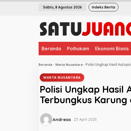
L
Sabtu, 8 Agustus 2026
Indeks Berita
e
w
a
t
i
k
e
Beranda
Polhukam
Ekonomi Bisnis
k
o
n
Polisi Ungkap Hasil Autops
Beranda
-
Warta Nusantara
-
t
e
WARTA NUSANTARA
n
Polisi Ungkap Hasil 
Terbungkus Karung 
Andreas
23 April 2025