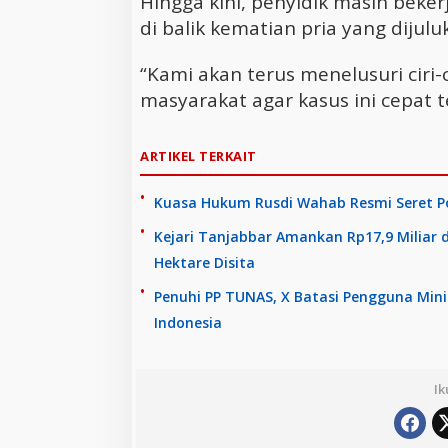
Hingga kini, penyidik masih beke
di balik kematian pria yang dijuluki
“Kami akan terus menelusuri cir
masyarakat agar kasus ini cepat 
ARTIKEL TERKAIT
Kuasa Hukum Rusdi Wahab Resmi Seret Pol
Kejari Tanjabbar Amankan Rp17,9 Miliar d
Hektare Disita
Penuhi PP TUNAS, X Batasi Pengguna Min
Indonesia
Ik