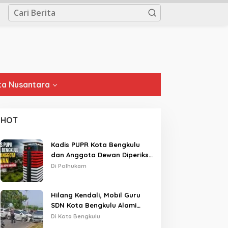
a Nusantara
HOT
Kadis PUPR Kota Bengkulu
dan Anggota Dewan Diperiksa
KPK Hari Ini
Di Polhukam
Hilang Kendali, Mobil Guru
SDN Kota Bengkulu Alami
Tabrakan Beruntun di Lampu
Di Kota Bengkulu
Merah