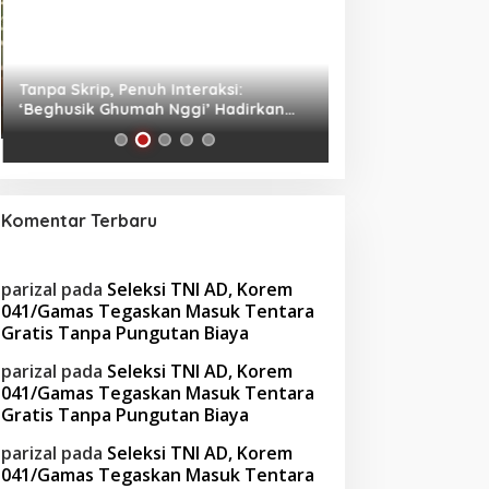
Tanpa Skrip, Penuh Interaksi:
Waspada! Gaya Hi
‘Beghusik Ghumah Nggi’ Hadirkan
Obesitas di Usia Pr
Ruang Digital Seperti Rumah Sendiri
Cara Mengatasiny
Komentar Terbaru
parizal
pada
Seleksi TNI AD, Korem
041/Gamas Tegaskan Masuk Tentara
Gratis Tanpa Pungutan Biaya
parizal
pada
Seleksi TNI AD, Korem
041/Gamas Tegaskan Masuk Tentara
Gratis Tanpa Pungutan Biaya
parizal
pada
Seleksi TNI AD, Korem
041/Gamas Tegaskan Masuk Tentara