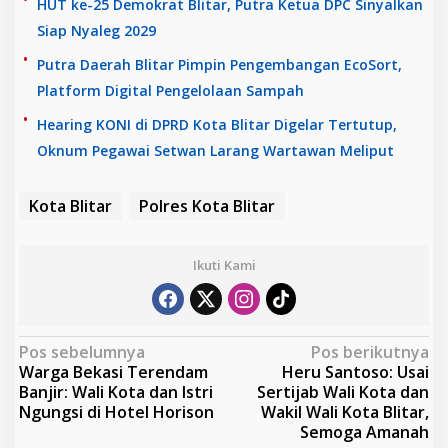
HUT ke-25 Demokrat Blitar, Putra Ketua DPC Sinyalkan
Siap Nyaleg 2029
Putra Daerah Blitar Pimpin Pengembangan EcoSort,
Platform Digital Pengelolaan Sampah
Hearing KONI di DPRD Kota Blitar Digelar Tertutup,
Oknum Pegawai Setwan Larang Wartawan Meliput
Kota Blitar
Polres Kota Blitar
Ikuti Kami
N
Pos sebelumnya
Pos berikutnya
Warga Bekasi Terendam
Heru Santoso: Usai
a
Banjir: Wali Kota dan Istri
Sertijab Wali Kota dan
v
Ngungsi di Hotel Horison
Wakil Wali Kota Blitar,
Semoga Amanah
i