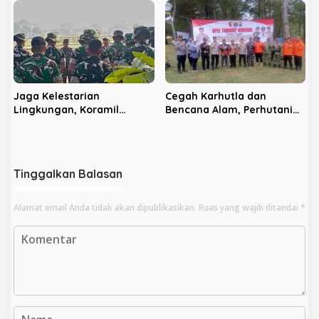
Pertanian Modern dan
Ajang Silaturahmi dan
Produk Unggulan
‘Ngasuh Kawruh’
Jaga Kelestarian
Cegah Karhutla dan
Lingkungan, Koramil
Bencana Alam, Perhutani
Sananwetan dan Batalyon
KPH Blitar dan Pemkab
TP 533 Gelar Karya Bakti
Gelar Apel Tanggap
Bencana
Tinggalkan Balasan
Alamat email Anda tidak akan dipublikasikan.
Ruas yang wajib ditandai
*