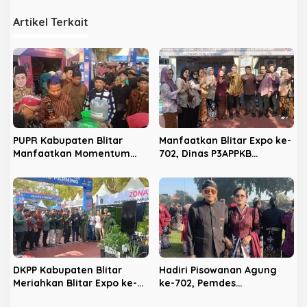
g
Artikel Terkait
a
s
i
p
o
s
PUPR Kabupaten Blitar
Manfaatkan Blitar Expo ke-
Manfaatkan Momentum
702, Dinas P3APPKB
Hari Jadi ke-702 untuk
Gencarkan Sosialisasi KB
Dekatkan Pelayanan Publik
dan Pencegahan
Kekerasan Anak
DKPP Kabupaten Blitar
Hadiri Pisowanan Agung
Meriahkan Blitar Expo ke-
ke-702, Pemdes
702, Unjuk Teknologi
Panggungrejo Jadikan