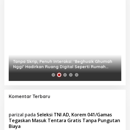
as
Tanpa Skrip, Penuh Interaksi: ‘Beghusik Ghumah
W
Nggi’ Hadirkan Ruang Digital Seperti Rumah
Us
Sendiri
Komentar Terbaru
parizal
pada
Seleksi TNI AD, Korem 041/Gamas
Tegaskan Masuk Tentara Gratis Tanpa Pungutan
Biaya