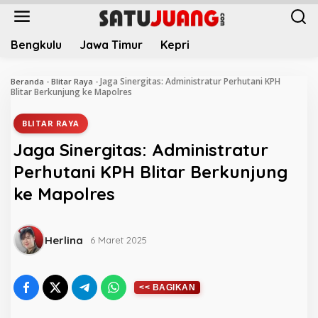
L
e
w
Bengkulu
Jawa Timur
Kepri
a
t
i
Jaga Sinergitas: Administratur Perhutani KPH
Beranda
-
Blitar Raya
-
k
Blitar Berkunjung ke Mapolres
e
k
BLITAR RAYA
o
Jaga Sinergitas: Administratur
n
t
Perhutani KPH Blitar Berkunjung
e
ke Mapolres
n
Herlina
6 Maret 2025