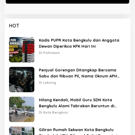
HOT
Kadis PUPR Kota Bengkulu dan Anggota
Dewan Diperiksa KPK Hari Ini
Di Polhukam
Penjual Gorengan Ditangkap Bersama
Sabu dan Ribuan Pil, Nama Oknum APH
Disebut Saat Interogasi
Di Lebong
Hilang Kendali, Mobil Guru SDN Kota
Bengkulu Alami Tabrakan Beruntun di
Lampu Merah
Di Kota Bengkulu
Giliran Rumah Sekwan Kota Bengkulu