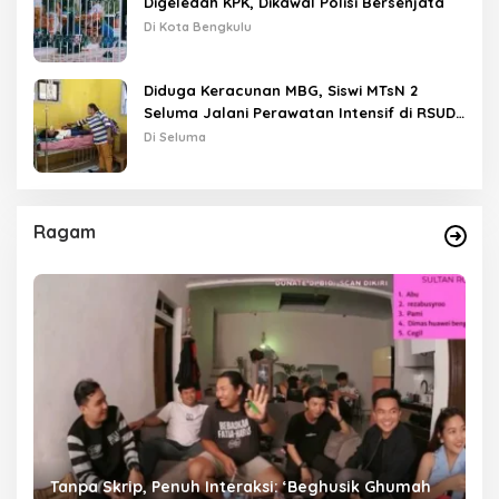
Digeledah KPK, Dikawal Polisi Bersenjata
Di Kota Bengkulu
Diduga Keracunan MBG, Siswi MTsN 2
Seluma Jalani Perawatan Intensif di RSUD
Tais
Di Seluma
Ragam
as
Tanpa Skrip, Penuh Interaksi: ‘Beghusik Ghumah
W