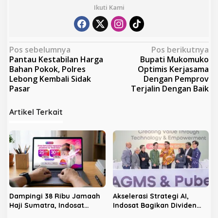
Ikuti Kami
N
Pos sebelumnya
Pos berikutnya
Pantau Kestabilan Harga
Bupati Mukomuko
a
Bahan Pokok, Polres
Optimis Kerjasama
v
Lebong Kembali Sidak
Dengan Pemprov
Pasar
Terjalin Dengan Baik
i
g
Artikel Terkait
a
s
i
p
o
s
Dampingi 38 Ribu Jamaah
Akselerasi Strategi AI,
Haji Sumatra, Indosat
Indosat Bagikan Dividen
Hadirkan Stan Layanan di
Jumbo Rp3,5 Triliun kepada