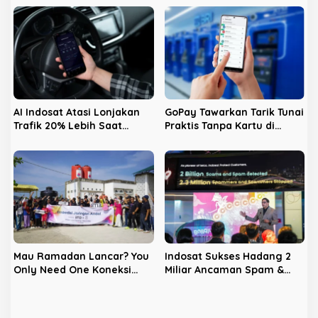
Enam Embarkasi Utama
Pemegang Saham
AI Indosat Atasi Lonjakan
GoPay Tawarkan Tarik Tunai
Trafik 20% Lebih Saat
Praktis Tanpa Kartu di
Mudik, #LebihBaikIndosat
Ribuan ATM BRI dan Bank
Buktikan Jaringan Tangguh
bjb
Mau Ramadan Lancar? You
Indosat Sukses Hadang 2
Only Need One Koneksi
Miliar Ancaman Spam &
Andal “Indosat”
Scam, Selamatkan Potensi
Kerugian Rp7,8 Triliun