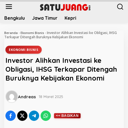
L
e
w
Bengkulu
Jawa Timur
Kepri
a
t
i
Investor Alihkan Investasi ke Obligasi, IHSG
Beranda
-
Ekonomi Bisnis
-
k
Terkapar Ditengah Buruknya Kebijakan Ekonomi
e
k
EKONOMI BISNIS
o
Investor Alihkan Investasi ke
n
t
Obligasi, IHSG Terkapar Ditengah
e
Buruknya Kebijakan Ekonomi
n
Andreas
18 Maret 2025