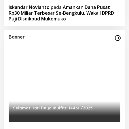
Iskandar Novianto
pada
Amankan Dana Pusat
Rp30 Miliar Terbesar Se-Bengkulu, Waka I DPRD
Puji Disdikbud Mukomuko
Banner
Selamat Hari Raya Idulfitri 1446H/2025
P
Ra