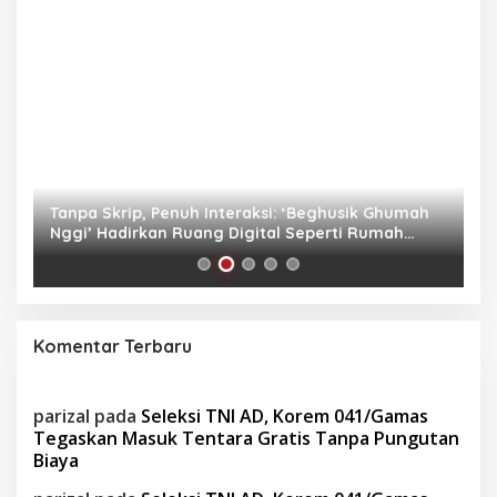
as
Tanpa Skrip, Penuh Interaksi: ‘Beghusik Ghumah
W
Nggi’ Hadirkan Ruang Digital Seperti Rumah
Us
Sendiri
Komentar Terbaru
parizal
pada
Seleksi TNI AD, Korem 041/Gamas
Tegaskan Masuk Tentara Gratis Tanpa Pungutan
Biaya