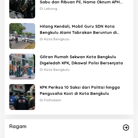
Sabu dan Ribuan Pil, Nama Oknum APH
Disebut Saat Interogasi
Di Lebong
Hilang Kendali, Mobil Guru SDN Kota
Bengkulu Alami Tabrakan Beruntun di
Lampu Merah
Di Kota Bengkulu
Giliran Rumah Sekwan Kota Bengkulu
Digeledah KPK, Dikawal Polisi Bersenjata
Di Kota Bengkulu
KPK Periksa 10 Saksi dari Politisi hingga
Pengusaha Kost di Kota Bengkulu
Di Polhukam
Ragam