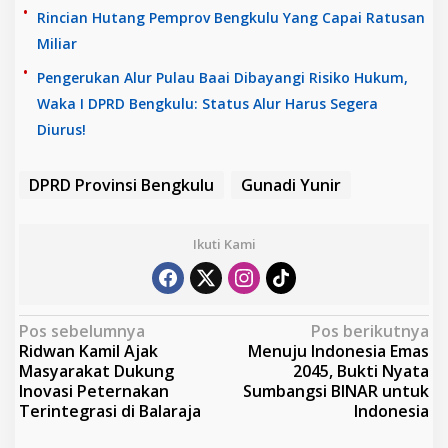
Rincian Hutang Pemprov Bengkulu Yang Capai Ratusan
Miliar
Pengerukan Alur Pulau Baai Dibayangi Risiko Hukum,
Waka I DPRD Bengkulu: Status Alur Harus Segera
Diurus!
DPRD Provinsi Bengkulu
Gunadi Yunir
Ikuti Kami
N
Pos sebelumnya
Pos berikutnya
Ridwan Kamil Ajak
Menuju Indonesia Emas
a
Masyarakat Dukung
2045, Bukti Nyata
v
Inovasi Peternakan
Sumbangsi BINAR untuk
Terintegrasi di Balaraja
Indonesia
i
g