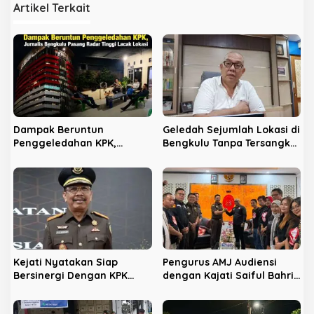
Artikel Terkait
a
s
i
p
o
s
Dampak Beruntun
Geledah Sejumlah Lokasi di
Penggeledahan KPK,
Bengkulu Tanpa Tersangka,
Jurnalis Bengkulu Pasang
LPHB Minta KPK Terbuka
Radar Tinggi Lacak Lokasi
Kejati Nyatakan Siap
Pengurus AMJ Audiensi
Bersinergi Dengan KPK
dengan Kajati Saiful Bahri
Berantas Korupsi di
Siregar
Bengkulu