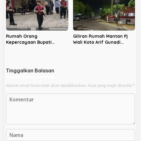
Rumah Orang
Giliran Rumah Mantan Pj
Kepercayaan Bupati
Wali Kota Arif Gunadi
Nonaktif Rejang Lebong
Digeledah KPK, Sinyal
Digeledah KPK
Pengusutan Meluas
Tinggalkan Balasan
Alamat email Anda tidak akan dipublikasikan.
Ruas yang wajib ditandai
*