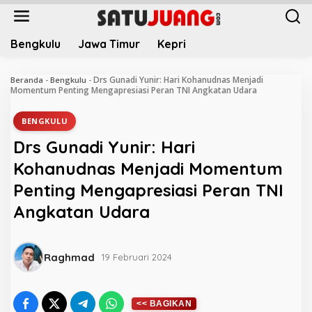
L
e
w
Bengkulu
Jawa Timur
Kepri
a
t
i
Drs Gunadi Yunir: Hari Kohanudnas Menjadi
Beranda
-
Bengkulu
-
k
Momentum Penting Mengapresiasi Peran TNI Angkatan Udara
e
k
BENGKULU
o
Drs Gunadi Yunir: Hari
n
t
Kohanudnas Menjadi Momentum
e
Penting Mengapresiasi Peran TNI
n
Angkatan Udara
Raghmad
19 Februari 2024