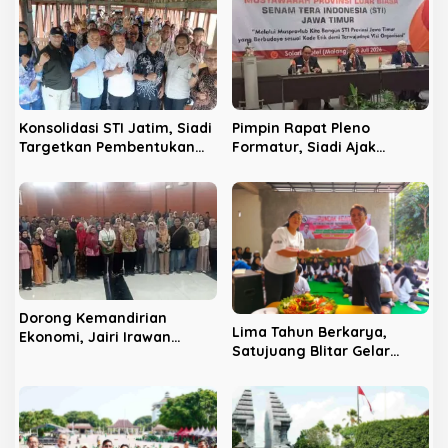
i
p
o
s
Konsolidasi STI Jatim, Siadi
Pimpin Rapat Pleno
Targetkan Pembentukan
Formatur, Siadi Ajak
Pengurus hingga Level
Pengurus Rapatkan Barisan
Kecamatan
Demi Kemajuan STI Jatim
Dorong Kemandirian
Lima Tahun Berkarya,
Ekonomi, Jairi Irawan
Satujuang Blitar Gelar
Fasilitasi 125 UMKM Jatim
Senam Bersama dan
Tembus Akses Teknologi AI
Salurkan Santunan Kepada
Anak Yatim