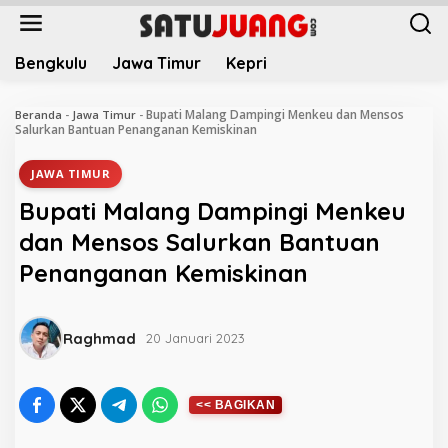
L
e
w
Bengkulu
Jawa Timur
Kepri
a
t
i
Bupati Malang Dampingi Menkeu dan Mensos
Beranda
-
Jawa Timur
-
k
Salurkan Bantuan Penanganan Kemiskinan
e
k
JAWA TIMUR
o
Bupati Malang Dampingi Menkeu
n
t
dan Mensos Salurkan Bantuan
e
Penanganan Kemiskinan
n
Raghmad
20 Januari 2023