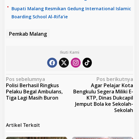
Bupati Malang Resmikan Gedung International Islamic
Boarding School Al-Rifa’ie
Pemkab Malang
Ikuti Kami
N
Pos sebelumnya
Pos berikutnya
Polisi Berhasil Ringkus
Agar Pelajar Kota
a
Pelaku Begal Ambulans,
Bengkulu Segera Miliki E-
v
Tiga Lagi Masih Buron
KTP, Dinas Dukcapil
Jemput Bola ke Sekolah-
i
Sekolah
g
a
Artikel Terkait
s