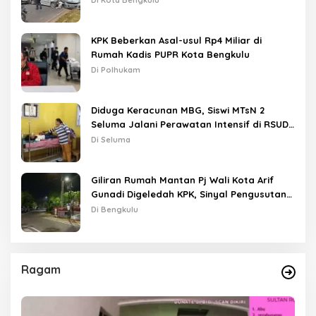
Di Kota Bengkulu
KPK Beberkan Asal-usul Rp4 Miliar di
Rumah Kadis PUPR Kota Bengkulu
Di Polhukam
Diduga Keracunan MBG, Siswi MTsN 2
Seluma Jalani Perawatan Intensif di RSUD
Tais
Di Seluma
Giliran Rumah Mantan Pj Wali Kota Arif
Gunadi Digeledah KPK, Sinyal Pengusutan
Meluas
Di Bengkulu
Ragam