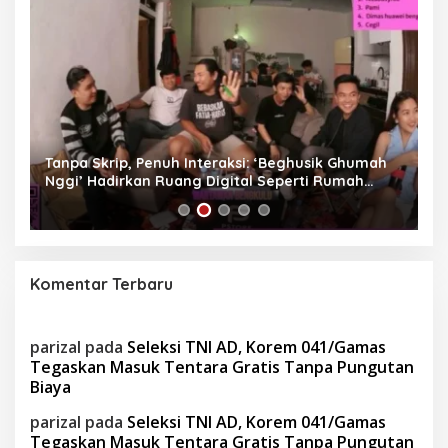
as
Tanpa Skrip, Penuh Interaksi: ‘Beghusik Ghumah
W
Nggi’ Hadirkan Ruang Digital Seperti Rumah
Us
Sendiri
Komentar Terbaru
parizal
pada
Seleksi TNI AD, Korem 041/Gamas
Tegaskan Masuk Tentara Gratis Tanpa Pungutan
Biaya
parizal
pada
Seleksi TNI AD, Korem 041/Gamas
Tegaskan Masuk Tentara Gratis Tanpa Pungutan