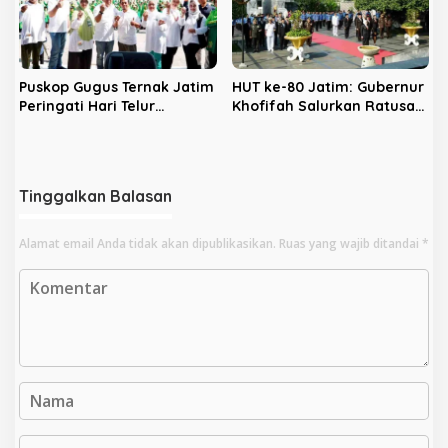
Puskop Gugus Ternak Jatim
HUT ke-80 Jatim: Gubernur
Peringati Hari Telur
Khofifah Salurkan Ratusan
Sedunia di Ponorogo,
Paket Sembako di Blitar
Tingkatkan Ekonomi
Peternak
Tinggalkan Balasan
Alamat email Anda tidak akan dipublikasikan.
Ruas yang wajib ditandai
*