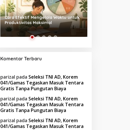
Tanpa Skrip, Penuh Interaksi:
Waspada! Gaya Hi
‘Beghusik Ghumah Nggi’ Hadirkan
Obesitas di Usia Pr
Ruang Digital Seperti Rumah Sendiri
Cara Mengatasiny
Komentar Terbaru
parizal
pada
Seleksi TNI AD, Korem
041/Gamas Tegaskan Masuk Tentara
Gratis Tanpa Pungutan Biaya
parizal
pada
Seleksi TNI AD, Korem
041/Gamas Tegaskan Masuk Tentara
Gratis Tanpa Pungutan Biaya
parizal
pada
Seleksi TNI AD, Korem
041/Gamas Tegaskan Masuk Tentara