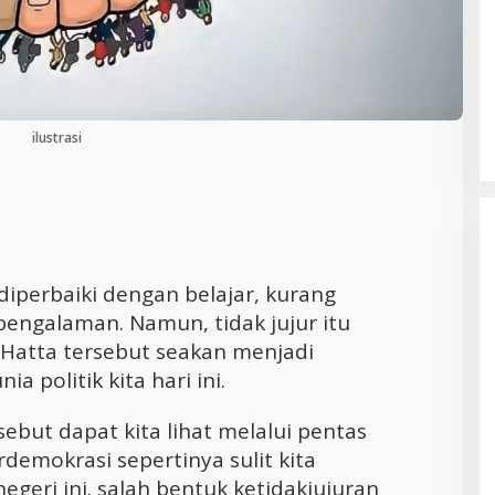
Cara Efektif Mengelola Waktu untuk
Produktivitas Maksimal
ilustrasi
diperbaiki dengan belajar, kurang
engalaman. Namun, tidak jujur itu
g Hatta tersebut seakan menjadi
 politik kita hari ini.
ebut dapat kita lihat melalui pentas
berdemokrasi sepertinya sulit kita
egeri ini. salah bentuk ketidakjujuran