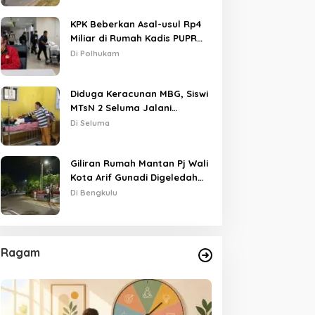
KPK Beberkan Asal-usul Rp4
Miliar di Rumah Kadis PUPR
Kota Bengkulu
Di Polhukam
Diduga Keracunan MBG, Siswi
MTsN 2 Seluma Jalani
Perawatan Intensif di RSUD
Di Seluma
Tais
Giliran Rumah Mantan Pj Wali
Kota Arif Gunadi Digeledah
KPK, Sinyal Pengusutan
Di Bengkulu
Meluas
Ragam