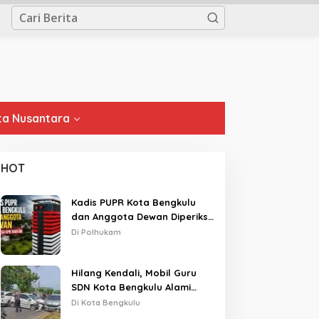
a Nusantara
HOT
Kadis PUPR Kota Bengkulu
dan Anggota Dewan Diperiksa
KPK Hari Ini
Di Polhukam
Hilang Kendali, Mobil Guru
SDN Kota Bengkulu Alami
Tabrakan Beruntun di Lampu
Di Kota Bengkulu
Merah