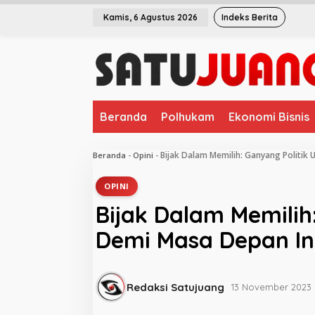
L
Kamis, 6 Agustus 2026
Indeks Berita
e
w
a
t
i
k
e
Beranda
Polhukam
Ekonomi Bisnis
k
o
n
Bijak Dalam Memilih: Ganyang Politi
Beranda
-
Opini
-
t
e
OPINI
n
Bijak Dalam Memilih
Demi Masa Depan In
Redaksi Satujuang
13 November 2023