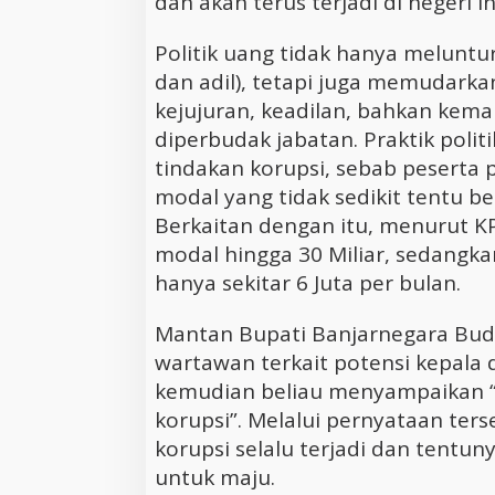
dan akan terus terjadi di negeri in
Politik uang tidak hanya melunturk
dan adil), tetapi juga memudarkan 
kejujuran, keadilan, bahkan kem
diperbudak jabatan. Praktik politi
tindakan korupsi, sebab peserta
modal yang tidak sedikit tentu b
Berkaitan dengan itu, menurut K
modal hingga 30 Miliar, sedangka
hanya sekitar 6 Juta per bulan.
Mantan Bupati Banjarnegara Budh
wartawan terkait potensi kepala
kemudian beliau menyampaikan “Pa
korupsi”. Melalui pernyataan ter
korupsi selalu terjadi dan tentu
untuk maju.