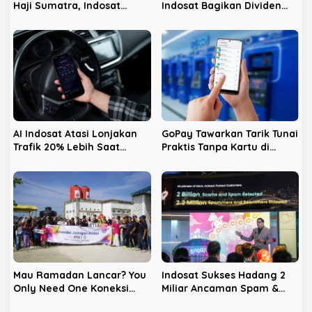
Haji Sumatra, Indosat
Indosat Bagikan Dividen
Hadirkan Stan Layanan di
Jumbo Rp3,5 Triliun kepada
Enam Embarkasi Utama
Pemegang Saham
AI Indosat Atasi Lonjakan
GoPay Tawarkan Tarik Tunai
Trafik 20% Lebih Saat
Praktis Tanpa Kartu di
Mudik, #LebihBaikIndosat
Ribuan ATM BRI dan Bank
Buktikan Jaringan Tangguh
bjb
Mau Ramadan Lancar? You
Indosat Sukses Hadang 2
Only Need One Koneksi
Miliar Ancaman Spam &
Andal “Indosat”
Scam, Selamatkan Potensi