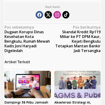
Ikuti Kami
N
Pos sebelumnya
Pos berikutnya
Dugaan Korupsi Dinas
Skandal Kredit Rp119
a
Kesehatan Kota
Miliar ke PT DPM Kaur,
v
Bengkulu, Rumah Mewah
Kejati Bengkulu
Kadis Joni Haryadi
Tetapkan Mantan Bankir
i
Digeledah
Jadi Tersangka
g
a
Artikel Terkait
s
i
p
o
s
Dampingi 38 Ribu Jamaah
Akselerasi Strategi AI,