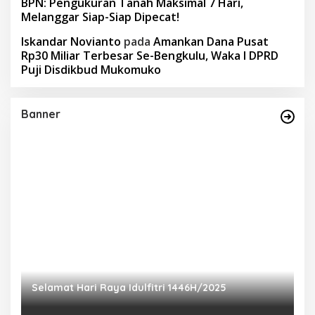
BPN: Pengukuran Tanah Maksimal 7 Hari,
Melanggar Siap-Siap Dipecat!
Iskandar Novianto
pada
Amankan Dana Pusat
Rp30 Miliar Terbesar Se-Bengkulu, Waka I DPRD
Puji Disdikbud Mukomuko
Banner
Selamat Hari Raya Idulfitri 1446H/2025
P