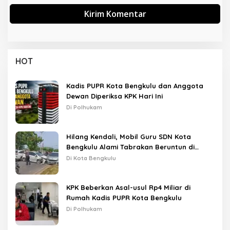
HOT
Kadis PUPR Kota Bengkulu dan Anggota
Dewan Diperiksa KPK Hari Ini
Di Polhukam
Hilang Kendali, Mobil Guru SDN Kota
Bengkulu Alami Tabrakan Beruntun di
Lampu Merah
Di Kota Bengkulu
KPK Beberkan Asal-usul Rp4 Miliar di
Rumah Kadis PUPR Kota Bengkulu
Di Polhukam