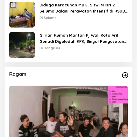
Diduga Keracunan MBG, Siswi MTsN 2
Seluma Jalani Perawatan Intensif di RSUD
Tais
Di Seluma
Giliran Rumah Mantan Pj Wali Kota Arif
Gunadi Digeledah KPK, Sinyal Pengusutan
Meluas
Di Bengkulu
Ragam
as