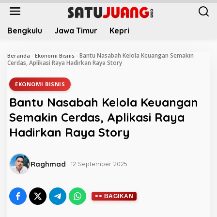
L
e
w
Bengkulu
Jawa Timur
Kepri
a
t
i
Bantu Nasabah Kelola Keuangan Semakin
Beranda
-
Ekonomi Bisnis
-
k
Cerdas, Aplikasi Raya Hadirkan Raya Story
e
k
EKONOMI BISNIS
o
Bantu Nasabah Kelola Keuangan
n
t
Semakin Cerdas, Aplikasi Raya
e
Hadirkan Raya Story
n
Raghmad
12 September 2025