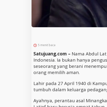
5 menit baca
Satujuang.com –
Nama Abdul Lati
Indonesia. Ia bukan hanya pengus
seseorang yang berani menempuh
orang memilih aman.
Lahir pada 27 April 1940 di Kamp
tumbuh dalam keluarga pedagang 
Ayahnya, perantau asal Minangka
Latief baru berusia empat tahun. 