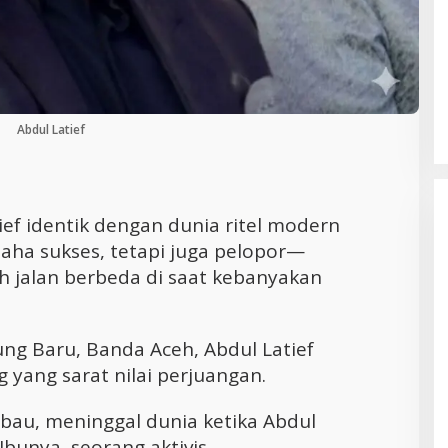
Cara Efektif Mengelola Waktu untuk
Produktivitas Maksimal
Abdul Latief
ef identik dengan dunia ritel modern
aha sukses, tetapi juga pelopor—
 jalan berbeda di saat kebanyakan
ung Baru, Banda Aceh, Abdul Latief
yang sarat nilai perjuangan.
bau, meninggal dunia ketika Abdul
Ibunya, seorang aktivis