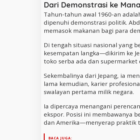
Dari Demonstrasi ke Man
Tahun-tahun awal 1960-an adalah
dipenuhi demonstrasi politik. Abd
memasok makanan bagi para dem
Di tengah situasi nasional yang b
kesempatan langka—dikirim ke J
toko serba ada dan supermarket d
Sekembalinya dari Jepang, ia me
lama kemudian, karier profesiona
swalayan pertama milik negara.
Ia dipercaya menangani perenca
ekspor. Posisi ini membawanya ber
dan Amerika—menyerap praktik t
BACA JUGA: