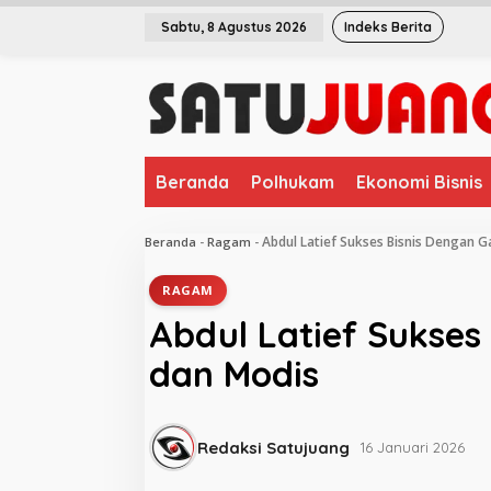
L
Sabtu, 8 Agustus 2026
Indeks Berita
e
w
a
t
i
k
e
Beranda
Polhukam
Ekonomi Bisnis
k
o
n
Abdul Latief Sukses Bisnis Dengan G
Beranda
-
Ragam
-
t
e
RAGAM
n
Abdul Latief Sukses
dan Modis
Redaksi Satujuang
16 Januari 2026