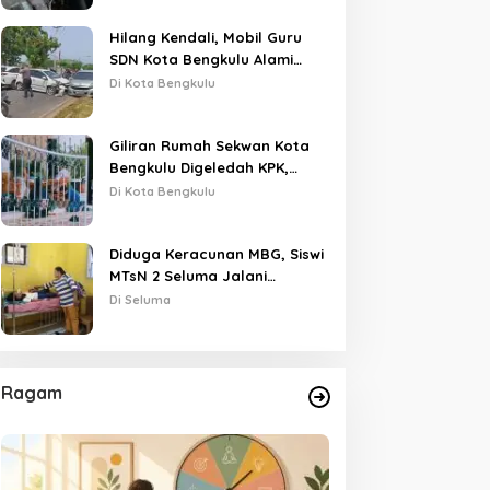
Hilang Kendali, Mobil Guru
SDN Kota Bengkulu Alami
Tabrakan Beruntun di Lampu
Di Kota Bengkulu
Merah
Giliran Rumah Sekwan Kota
Bengkulu Digeledah KPK,
Dikawal Polisi Bersenjata
Di Kota Bengkulu
Diduga Keracunan MBG, Siswi
MTsN 2 Seluma Jalani
Perawatan Intensif di RSUD
Di Seluma
Tais
Ragam