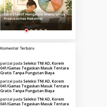
Tanpa Skrip, Penuh Interaksi:
Waspada! Gaya Hi
‘Beghusik Ghumah Nggi’ Hadirkan
Obesitas di Usia Pr
Ruang Digital Seperti Rumah Sendiri
Cara Mengatasiny
Komentar Terbaru
parizal
pada
Seleksi TNI AD, Korem
041/Gamas Tegaskan Masuk Tentara
Gratis Tanpa Pungutan Biaya
parizal
pada
Seleksi TNI AD, Korem
041/Gamas Tegaskan Masuk Tentara
Gratis Tanpa Pungutan Biaya
parizal
pada
Seleksi TNI AD, Korem
041/Gamas Tegaskan Masuk Tentara