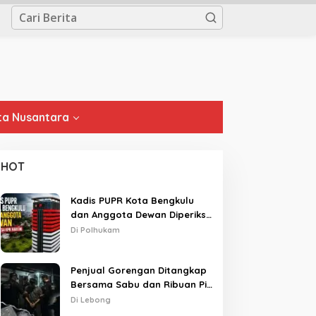
a Nusantara
HOT
Kadis PUPR Kota Bengkulu
dan Anggota Dewan Diperiksa
KPK Hari Ini
Di Polhukam
Penjual Gorengan Ditangkap
Bersama Sabu dan Ribuan Pil,
Nama Oknum APH Disebut
Di Lebong
Saat Interogasi