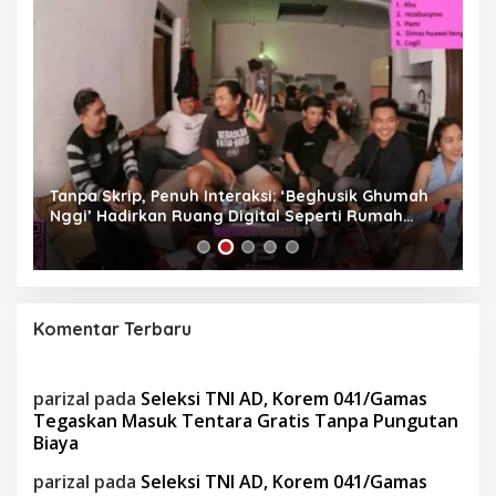
as
Tanpa Skrip, Penuh Interaksi: ‘Beghusik Ghumah
W
Nggi’ Hadirkan Ruang Digital Seperti Rumah
Us
Sendiri
Komentar Terbaru
parizal
pada
Seleksi TNI AD, Korem 041/Gamas
Tegaskan Masuk Tentara Gratis Tanpa Pungutan
Biaya
parizal
pada
Seleksi TNI AD, Korem 041/Gamas