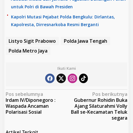
untuk Polri di Bawah Presiden
Kapolri Mutasi Pejabat Polda Bengkulu: Dirlantas,
Kapolresta, Dirresnarkoba Resmi Berganti
Listyo Sigit Prabowo
Polda Jawa Tengah
Polda Metro Jaya
Ikuti Kami
N
Pos sebelumnya
Pos berikutnya
Irdam IV/Diponegoro :
Gubernur Rohidin Buka
a
Waspada Ancaman
Ajang Silaturahmi Volly
v
Polarisasi Sosial
Ball se-Kecamatan Teluk
segara
i
g
Artikel Terkait