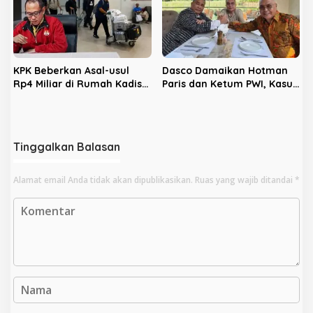
KPK Beberkan Asal-usul
Dasco Damaikan Hotman
Rp4 Miliar di Rumah Kadis
Paris dan Ketum PWI, Kasus
PUPR Kota Bengkulu
Hukum Berakhir Damai
Tinggalkan Balasan
Alamat email Anda tidak akan dipublikasikan.
Ruas yang wajib ditandai
*