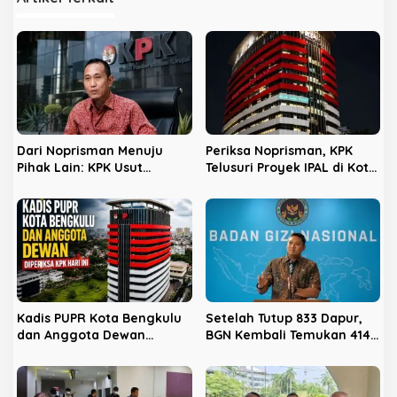
a
s
i
p
o
s
Dari Noprisman Menuju
Periksa Noprisman, KPK
Pihak Lain: KPK Usut
Telusuri Proyek IPAL di Kota
Dugaan Pengondisian
Bengkulu
Proyek di Pemkot Bengkulu
Kadis PUPR Kota Bengkulu
Setelah Tutup 833 Dapur,
dan Anggota Dewan
BGN Kembali Temukan 414
Diperiksa KPK Hari Ini
Dapur Bermasalah dan
‘Double Account’, Amankan
Rp311,2 Miliar