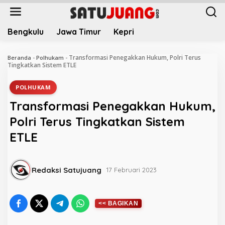
L
e
w
Bengkulu
Jawa Timur
Kepri
a
t
i
Transformasi Penegakkan Hukum, Polri Terus
Beranda
-
Polhukam
-
k
Tingkatkan Sistem ETLE
e
k
POLHUKAM
o
Transformasi Penegakkan Hukum,
n
t
Polri Terus Tingkatkan Sistem
e
ETLE
n
Redaksi Satujuang
17 Februari 2023