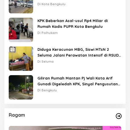
Lampu Merah
Di Kota Bengkulu
KPK Beberkan Asal-usul Rp4 Miliar di
Rumah Kadis PUPR Kota Bengkulu
Di Polhukam
Diduga Keracunan MBG, Siswi MTsN 2
Seluma Jalani Perawatan Intensif di RSUD
Tais
Di Seluma
Giliran Rumah Mantan Pj Wali Kota Arif
Gunadi Digeledah KPK, Sinyal Pengusutan
Meluas
Di Bengkulu
Ragam