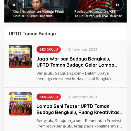
«
»
Dari Noprisman Menuju Pihak
Periksa Noprisman, KPK
Lain: KPK Usut Dugaan
Telusuri Proyek IPAL di Kota
Pengondisian Proyek di
Bengkulu
Pemkot Bengkulu
UPTD Taman Budaya
|
15 November 2024
BENGKULU
O
L
Jaga Warisan Budaya Bengkulu,
E
H
UPTD Taman Budaya Gelar Lomba
R
Musik Dol
A
Bengkulu, Satujuang.com – Dalam upaya
G
menjaga eksistensi budaya lokal Bengkulu,
H
Pemerintah Provinsi
M
A
D
|
12 November 2024
BENGKULU
O
L
Lomba Seni Teater UPTD Taman
E
H
Budaya Bengkulu, Ruang Kreativitas
R
Dari Pemerintah Provinsi
A
Bengkulu, Satujuang.com – Pemerintah Provinsi
G
(Pemprov) Bengkulu, tetap pada komitmennya
H