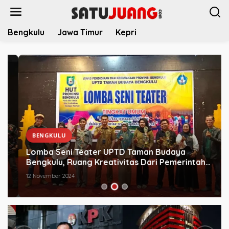
L
e
w
Bengkulu
Jawa Timur
Kepri
a
t
i
k
e
k
o
n
t
e
BENGKULU
n
Lomba Seni Teater UPTD Taman Budaya
Bengkulu, Ruang Kreativitas Dari Pemerintah
Provinsi
12 November 2024