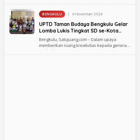
memberikan ruang
M
A
D
|
6 November 2024
BENGKULU
O
L
UPTD Taman Budaya Bengkulu Gelar
E
H
Lomba Lukis Tingkat SD se-Kota
R
Bengkulu
A
Bengkulu, Satujuang.com – Dalam upaya
G
memberikan ruang kreativitas kepada generasi
H
muda, khususnya
M
A
D