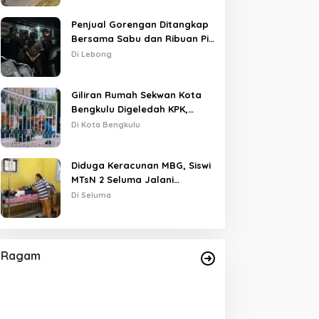
Penjual Gorengan Ditangkap
Bersama Sabu dan Ribuan Pil,
SELUMA
Nama Oknum APH Disebut
Di Lebong
eluma Jemput Bola, KKP Siapkan Bantuan Budidaya Ikan Rp800
Saat Interogasi
 Juli 2026
Giliran Rumah Sekwan Kota
Bengkulu Digeledah KPK,
Dikawal Polisi Bersenjata
Di Kota Bengkulu
Diduga Keracunan MBG, Siswi
MTsN 2 Seluma Jalani
Perawatan Intensif di RSUD
etelah Tutup 833 Dapur, BGN
KPK Periksa 10 Saksi dari
Di Seluma
embali Temukan 414 Dapur
Politisi hingga Pengusaha
Tais
ermasalah dan ‘Double
Kost di Kota Bengkulu
ccount’, Amankan Rp311,2
liar
Ragam