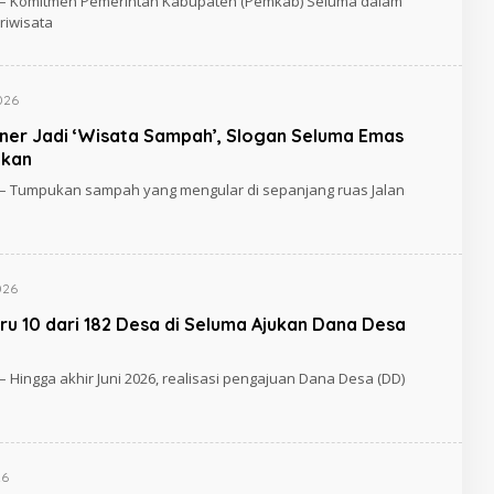
 – Komitmen Pemerintah Kabupaten (Pemkab) Seluma dalam
riwisata
026
iner Jadi ‘Wisata Sampah’, Slogan Seluma Emas
akan
 – Tumpukan sampah yang mengular di sepanjang ruas Jalan
026
aru 10 dari 182 Desa di Seluma Ajukan Dana Desa
 Hingga akhir Juni 2026, realisasi pengajuan Dana Desa (DD)
26