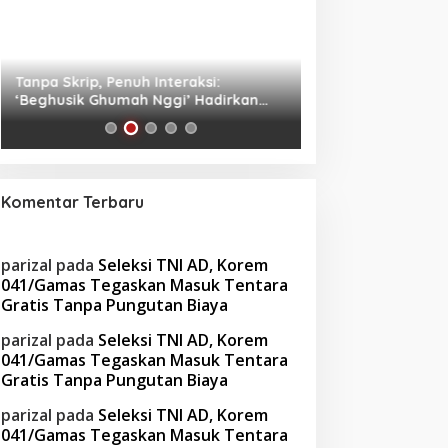
Tanpa Skrip, Penuh Interaksi:
Waspada! Gaya Hi
‘Beghusik Ghumah Nggi’ Hadirkan
Obesitas di Usia Pr
Ruang Digital Seperti Rumah Sendiri
Cara Mengatasiny
Komentar Terbaru
parizal
pada
Seleksi TNI AD, Korem
041/Gamas Tegaskan Masuk Tentara
Gratis Tanpa Pungutan Biaya
parizal
pada
Seleksi TNI AD, Korem
041/Gamas Tegaskan Masuk Tentara
Gratis Tanpa Pungutan Biaya
parizal
pada
Seleksi TNI AD, Korem
041/Gamas Tegaskan Masuk Tentara