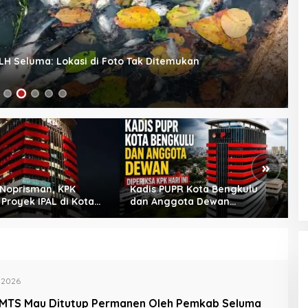
LH Seluma: Lokasi di Foto Tak Ditemukan
S
28
»
 Noprisman, KPK
Kadis PUPR Kota Bengkulu
S
 Proyek IPAL di Kota
dan Anggota Dewan
K
lu
Diperiksa KPK Hari Ini
B
A
Mi
 2026
MTS Mau Ditutup Permanen Oleh Pemkab Seluma