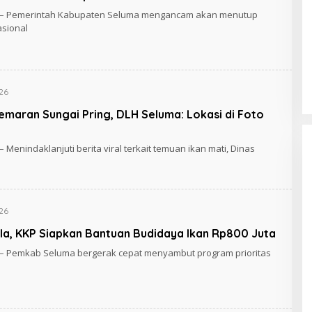
m – Pemerintah Kabupaten Seluma mengancam akan menutup
sional
Cara Efektif Mengelola Waktu untuk
Produktivitas Maksimal
026
emaran Sungai Pring, DLH Seluma: Lokasi di Foto
 Menindaklanjuti berita viral terkait temuan ikan mati, Dinas
026
a, KKP Siapkan Bantuan Budidaya Ikan Rp800 Juta
 – Pemkab Seluma bergerak cepat menyambut program prioritas