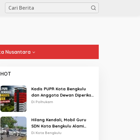
a Nusantara
HOT
Kadis PUPR Kota Bengkulu
dan Anggota Dewan Diperiksa
KPK Hari Ini
Di Polhukam
Hilang Kendali, Mobil Guru
SDN Kota Bengkulu Alami
Tabrakan Beruntun di Lampu
Di Kota Bengkulu
Merah