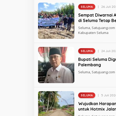
D
I
|
26 Juli 2
SELUMA
K
O
A
L
Sempat Diwarnai 
E
H
di Seluma Tetap Be
D
I
Seluma, Satujuang.com 
E
Kabupaten Seluma
L
A
N
D
I
|
24 Juli 20
SELUMA
K
O
A
L
Bupati Seluma Dig
E
H
Palembang
D
I
Seluma, Satujuang.com 
E
L
A
N
D
I
|
5 Juli 202
SELUMA
K
O
A
L
Wujudkan Harapan 
E
H
untuk Hotmix Jala
D
I