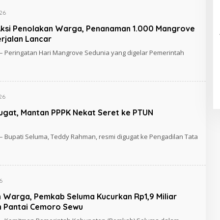
026
Aksi Penolakan Warga, Penanaman 1.000 Mangrove
rjalan Lancar
– Peringatan Hari Mangrove Sedunia yang digelar Pemerintah
26
ugat, Mantan PPPK Nekat Seret ke PTUN
– Bupati Seluma, Teddy Rahman, resmi digugat ke Pengadilan Tata
6
Warga, Pemkab Seluma Kucurkan Rp1,9 Miliar
n Pantai Cemoro Sewu