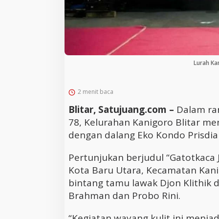
Lurah Ka
2 menit baca
Blitar, Satujuang.com –
Dalam ra
78, Kelurahan Kanigoro Blitar me
dengan dalang Eko Kondo Prisdia
Pertunjukan berjudul “Gatotkaca J
Kota Baru Utara, Kecamatan Kani
bintang tamu lawak Djon Klithik d
Brahman dan Probo Rini.
“Kegiatan wayang kulit ini menja