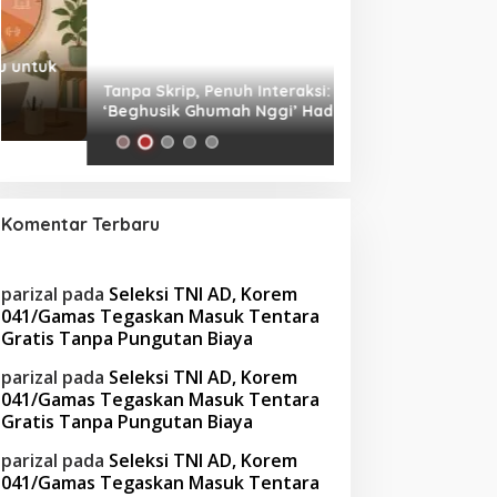
Tanpa Skrip, Penuh Interaksi:
Waspada! Gaya Hi
‘Beghusik Ghumah Nggi’ Hadirkan
Obesitas di Usia Pr
Ruang Digital Seperti Rumah Sendiri
Cara Mengatasiny
Komentar Terbaru
parizal
pada
Seleksi TNI AD, Korem
041/Gamas Tegaskan Masuk Tentara
Gratis Tanpa Pungutan Biaya
parizal
pada
Seleksi TNI AD, Korem
041/Gamas Tegaskan Masuk Tentara
Gratis Tanpa Pungutan Biaya
parizal
pada
Seleksi TNI AD, Korem
041/Gamas Tegaskan Masuk Tentara