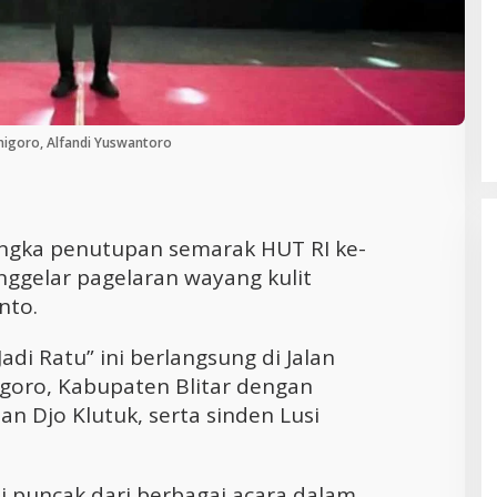
Cara Efektif Mengelola Waktu untuk
Produktivitas Maksimal
nigoro, Alfandi Yuswantoro
ngka penutupan semarak HUT RI ke-
nggelar pagelaran wayang kulit
nto.
adi Ratu” ini berlangsung di Jalan
goro, Kabupaten Blitar dengan
an Djo Klutuk, serta sinden Lusi
di puncak dari berbagai acara dalam