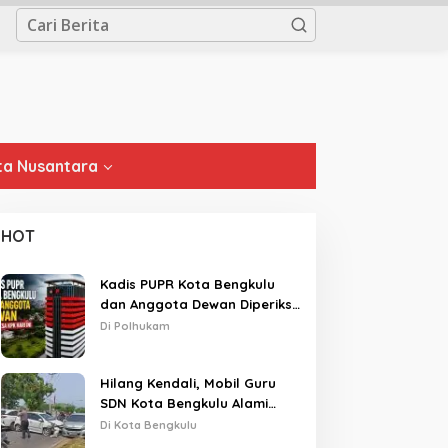
a Nusantara
HOT
Kadis PUPR Kota Bengkulu
dan Anggota Dewan Diperiksa
KPK Hari Ini
Di Polhukam
Hilang Kendali, Mobil Guru
SDN Kota Bengkulu Alami
Tabrakan Beruntun di Lampu
Di Kota Bengkulu
Merah