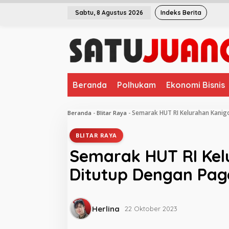
L
Sabtu, 8 Agustus 2026
Indeks Berita
e
w
a
t
i
k
e
Beranda
Polhukam
Ekonomi Bisnis
k
o
n
Semarak HUT RI Kelurahan Kanigo
Beranda
-
Blitar Raya
-
t
e
BLITAR RAYA
n
Semarak HUT RI Kelu
Ditutup Dengan Pag
Herlina
22 Oktober 2023