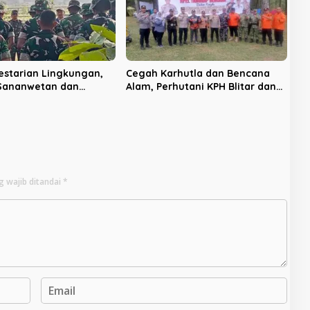
estarian Lingkungan,
Cegah Karhutla dan Bencana
 Sananwetan dan
Alam, Perhutani KPH Blitar dan
 TP 533 Gelar Karya
Pemkab Gelar Apel Tanggap
Bencana
g wajib ditandai
*