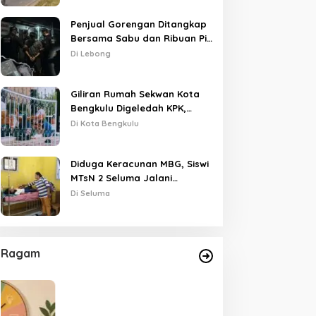
Penjual Gorengan Ditangkap
Bersama Sabu dan Ribuan Pil,
Nama Oknum APH Disebut
Di Lebong
Saat Interogasi
Giliran Rumah Sekwan Kota
Bengkulu Digeledah KPK,
Dikawal Polisi Bersenjata
Di Kota Bengkulu
Diduga Keracunan MBG, Siswi
MTsN 2 Seluma Jalani
Perawatan Intensif di RSUD
Di Seluma
Tais
Ragam