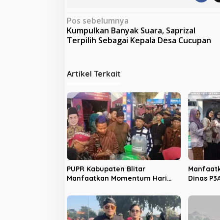
N
Pos sebelumnya
Kumpulkan Banyak Suara, Saprizal
a
Terpilih Sebagai Kepala Desa Cucupan
v
i
Artikel Terkait
g
a
s
i
p
o
s
PUPR Kabupaten Blitar
Manfaatk
Manfaatkan Momentum Hari
Dinas P3
Jadi ke-702 untuk Dekatkan
Sosialis
Pelayanan Publik
Kekeras