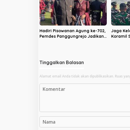
Hadiri Pisowanan Agung ke-702,
Jaga Kel
Pemdes Panggungrejo Jadikan
Koramil
Ajang Silaturahmi dan ‘Ngasuh
Batalyon
Kawruh’
Bakti
Tinggalkan Balasan
Alamat email Anda tidak akan dipublikasikan.
Ruas yan