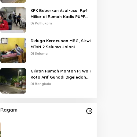
KPK Beberkan Asal-usul Rp4
Miliar di Rumah Kadis PUPR
Kota Bengkulu
Di Polhukam
Diduga Keracunan MBG, Siswi
MTsN 2 Seluma Jalani
Perawatan Intensif di RSUD
Di Seluma
Tais
Giliran Rumah Mantan Pj Wali
Kota Arif Gunadi Digeledah
KPK, Sinyal Pengusutan
Di Bengkulu
Meluas
Ragam