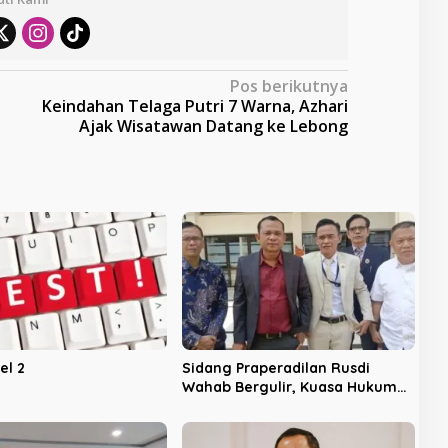
Pos berikutnya
Keindahan Telaga Putri 7 Warna, Azhari
Ajak Wisatawan Datang ke Lebong
el 2
Sidang Praperadilan Rusdi
Wahab Bergulir, Kuasa Hukum
Optimis Uji Fakta di Tahap
Pembuktian