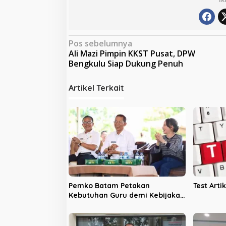
N
Pos sebelumnya
Ali Mazi Pimpin KKST Pusat, DPW
a
Bengkulu Siap Dukung Penuh
v
i
Artikel Terkait
g
a
s
i
p
o
s
Pemko Batam Petakan
Test Artik
Kebutuhan Guru demi Kebijakan
Pendidikan Berbasis Data