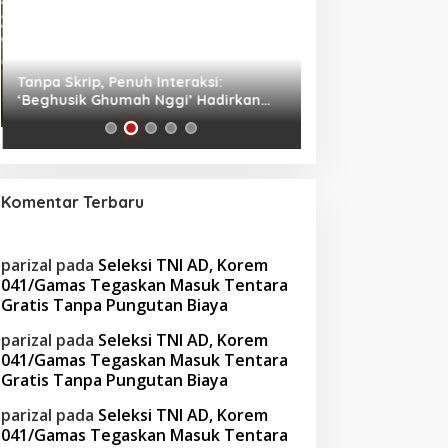
Tanpa Skrip, Penuh Interaksi:
Waspada! Gaya Hi
‘Beghusik Ghumah Nggi’ Hadirkan
Obesitas di Usia Pr
Ruang Digital Seperti Rumah Sendiri
Cara Mengatasiny
Komentar Terbaru
parizal
pada
Seleksi TNI AD, Korem
041/Gamas Tegaskan Masuk Tentara
Gratis Tanpa Pungutan Biaya
parizal
pada
Seleksi TNI AD, Korem
041/Gamas Tegaskan Masuk Tentara
Gratis Tanpa Pungutan Biaya
parizal
pada
Seleksi TNI AD, Korem
041/Gamas Tegaskan Masuk Tentara