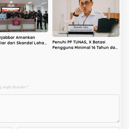
anjabbar Amankan
Penuhi PP TUNAS, X Batasi
liar dari Skandal Lahan
Pengguna Minimal 16 Tahun dan
 PSJ, Lahan Seribu
Nonaktifkan Akun di Indonesia
Disita
g wajib ditandai
*