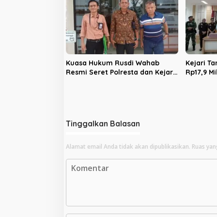
Kuasa Hukum Rusdi Wahab
Kejari T
Resmi Seret Polresta dan Kejari
Rp17,9 Mi
Jambi ke Praperadilan
Sawit PT
Hektare 
Tinggalkan Balasan
Alamat email Anda tidak akan dipublikasikan.
Ruas yan