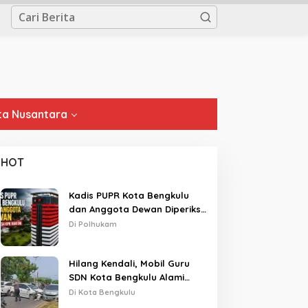
a Nusantara
HOT
Kadis PUPR Kota Bengkulu
dan Anggota Dewan Diperiksa
KPK Hari Ini
Di Polhukam
Hilang Kendali, Mobil Guru
SDN Kota Bengkulu Alami
Tabrakan Beruntun di Lampu
Di Kota Bengkulu
Merah