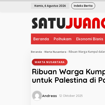
L
Kamis, 6 Agustus 2026
Indeks Berita
e
w
a
t
i
k
e
Beranda
Polhukam
Ekonomi Bisnis
k
o
n
Ribuan Warga Kumpul dalam
Beranda
-
Warta Nusantara
-
t
e
WARTA NUSANTARA
n
Ribuan Warga Kump
untuk Palestina di 
Andreas
12 Oktober 2025