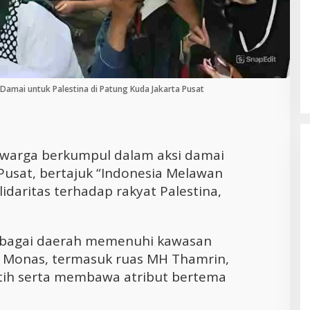
Cara Efektif Mengelola Waktu untuk
Produktivitas Maksimal
Damai untuk Palestina di Patung Kuda Jakarta Pusat
 warga berkumpul dalam aksi damai
Pusat, bertajuk “Indonesia Melawan
daritas terhadap rakyat Palestina,
erbagai daerah memenuhi kawasan
g Monas, termasuk ruas MH Thamrin,
tih serta membawa atribut bertema