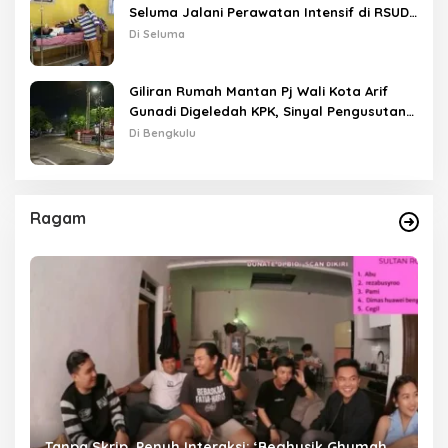
Seluma Jalani Perawatan Intensif di RSUD
Tais
Di Seluma
Giliran Rumah Mantan Pj Wali Kota Arif
Gunadi Digeledah KPK, Sinyal Pengusutan
Meluas
Di Bengkulu
Ragam
as
Tanpa Skrip, Penuh Interaksi: ‘Beghusik Ghumah
W