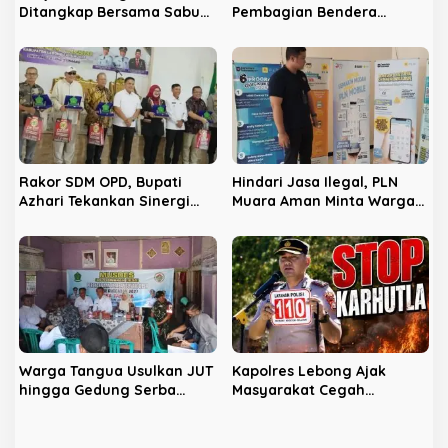
Ditangkap Bersama Sabu
Pembagian Bendera
dan Ribuan Pil, Nama
Sambut HUT RI ke-81 di
Oknum APH Disebut Saat
Lebong
Interogasi
Rakor SDM OPD, Bupati
Hindari Jasa Ilegal, PLN
Azhari Tekankan Sinergi
Muara Aman Minta Warga
dan Profesionalisme
Gunakan Kanal Resmi
Warga Tangua Usulkan JUT
Kapolres Lebong Ajak
hingga Gedung Serba
Masyarakat Cegah
Guna pada Musdes
Karhutla
Pembangunan 2027