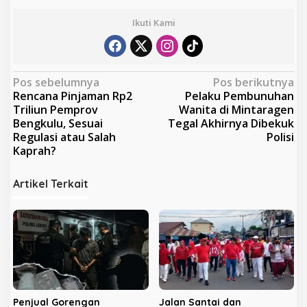
Ikuti Kami
N
Pos sebelumnya
Pos berikutnya
Rencana Pinjaman Rp2
Pelaku Pembunuhan
a
Triliun Pemprov
Wanita di Mintaragen
v
Bengkulu, Sesuai
Tegal Akhirnya Dibekuk
Regulasi atau Salah
Polisi
i
Kaprah?
g
a
Artikel Terkait
s
i
p
o
s
Penjual Gorengan
Jalan Santai dan