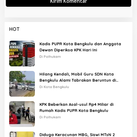
HOT
Kadis PUPR Kota Bengkulu dan Anggota
Dewan Diperiksa KPK Hari Ini
Di Polhukam
Hilang Kendali, Mobil Guru SDN Kota
Bengkulu Alami Tabrakan Beruntun di
Lampu Merah
Di Kota Bengkulu
KPK Beberkan Asal-usul Rp4 Miliar di
Rumah Kadis PUPR Kota Bengkulu
Di Polhukam
Diduga Keracunan MBG, Siswi MTsN 2