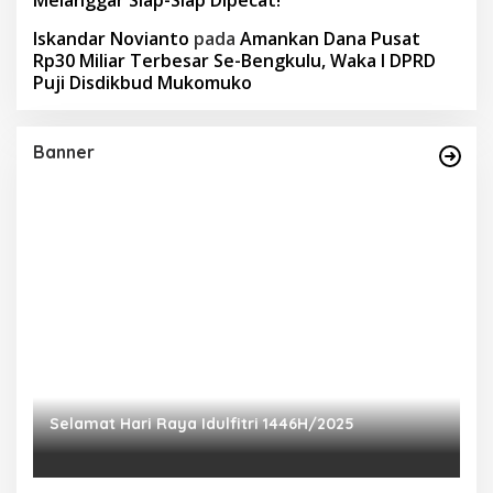
Iskandar Novianto
pada
Amankan Dana Pusat
Rp30 Miliar Terbesar Se-Bengkulu, Waka I DPRD
Puji Disdikbud Mukomuko
Banner
Selamat Hari Raya Idulfitri 1446H/2025
P
Ra