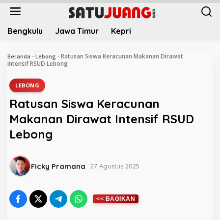
L
e
w
Bengkulu
Jawa Timur
Kepri
a
t
i
Ratusan Siswa Keracunan Makanan Dirawat
Beranda
-
Lebong
-
k
Intensif RSUD Lebong
e
k
LEBONG
o
Ratusan Siswa Keracunan
n
t
Makanan Dirawat Intensif RSUD
e
Lebong
n
Ficky Pramana
27 Agustus 2025