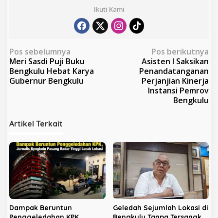
Ikuti Kami
N
Pos sebelumnya
Pos berikutnya
Meri Sasdi Puji Buku
Asisten I Saksikan
a
Bengkulu Hebat Karya
Penandatanganan
v
Gubernur Bengkulu
Perjanjian Kinerja
Instansi Pemrov
i
Bengkulu
g
a
Artikel Terkait
s
i
p
o
s
Dampak Beruntun
Geledah Sejumlah Lokasi di
Penggeledahan KPK,
Bengkulu Tanpa Tersangka,