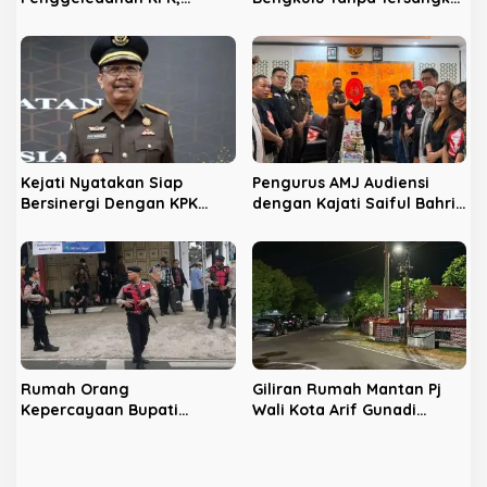
Jurnalis Bengkulu Pasang
LPHB Minta KPK Terbuka
Radar Tinggi Lacak Lokasi
Kejati Nyatakan Siap
Pengurus AMJ Audiensi
Bersinergi Dengan KPK
dengan Kajati Saiful Bahri
Berantas Korupsi di
Siregar
Bengkulu
Rumah Orang
Giliran Rumah Mantan Pj
Kepercayaan Bupati
Wali Kota Arif Gunadi
Nonaktif Rejang Lebong
Digeledah KPK, Sinyal
Digeledah KPK
Pengusutan Meluas