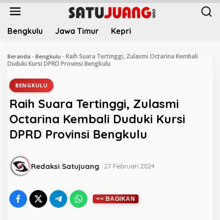
L
e
w
Bengkulu
Jawa Timur
Kepri
a
t
i
Raih Suara Tertinggi, Zulasmi Octarina Kembali
Beranda
-
Bengkulu
-
k
Duduki Kursi DPRD Provinsi Bengkulu
e
k
BENGKULU
o
Raih Suara Tertinggi, Zulasmi
n
t
Octarina Kembali Duduki Kursi
e
DPRD Provinsi Bengkulu
n
Redaksi Satujuang
27 Februari 2024