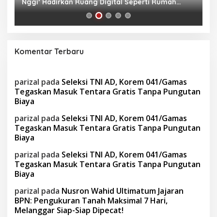
Nggi’ Hadirkan Ruang Digital Seperti Rumah
Us
Sendiri
Komentar Terbaru
parizal
pada
Seleksi TNI AD, Korem 041/Gamas
Tegaskan Masuk Tentara Gratis Tanpa Pungutan
Biaya
parizal
pada
Seleksi TNI AD, Korem 041/Gamas
Tegaskan Masuk Tentara Gratis Tanpa Pungutan
Biaya
parizal
pada
Seleksi TNI AD, Korem 041/Gamas
Tegaskan Masuk Tentara Gratis Tanpa Pungutan
Biaya
parizal
pada
Nusron Wahid Ultimatum Jajaran
BPN: Pengukuran Tanah Maksimal 7 Hari,
Melanggar Siap-Siap Dipecat!