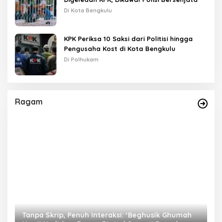
Di Kota Bengkulu
KPK Periksa 10 Saksi dari Politisi hingga
Pengusaha Kost di Kota Bengkulu
Di Polhukam
Ragam
as
Tanpa Skrip, Penuh Interaksi: ‘Beghusik Ghumah
W