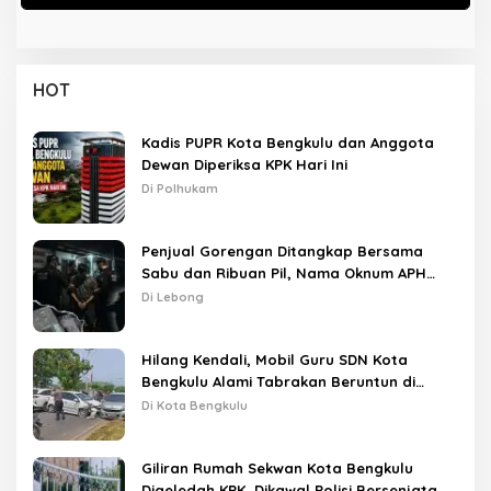
HOT
Kadis PUPR Kota Bengkulu dan Anggota
Dewan Diperiksa KPK Hari Ini
Di Polhukam
Penjual Gorengan Ditangkap Bersama
Sabu dan Ribuan Pil, Nama Oknum APH
Disebut Saat Interogasi
Di Lebong
Hilang Kendali, Mobil Guru SDN Kota
Bengkulu Alami Tabrakan Beruntun di
Lampu Merah
Di Kota Bengkulu
Giliran Rumah Sekwan Kota Bengkulu
Digeledah KPK, Dikawal Polisi Bersenjata