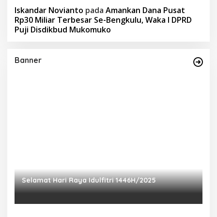
Iskandar Novianto
pada
Amankan Dana Pusat
Rp30 Miliar Terbesar Se-Bengkulu, Waka I DPRD
Puji Disdikbud Mukomuko
Banner
Selamat Hari Raya Idulfitri 1446H/2025
P
Ra