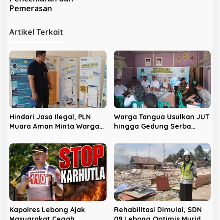
g
Pemerasan
a
s
Artikel Terkait
i
p
o
s
Hindari Jasa Ilegal, PLN
Warga Tangua Usulkan JUT
Muara Aman Minta Warga
hingga Gedung Serba
Gunakan Kanal Resmi
Guna pada Musdes
Pembangunan 2027
Kapolres Lebong Ajak
Rehabilitasi Dimulai, SDN
Masyarakat Cegah
09 Lebong Optimis Murid