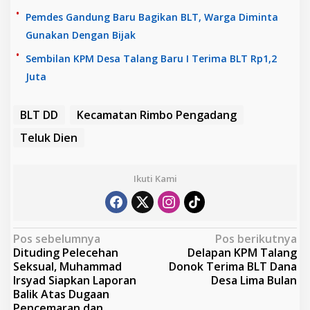
Pemdes Gandung Baru Bagikan BLT, Warga Diminta
Gunakan Dengan Bijak
Sembilan KPM Desa Talang Baru I Terima BLT Rp1,2
Juta
BLT DD
Kecamatan Rimbo Pengadang
Teluk Dien
Ikuti Kami
N
Pos sebelumnya
Pos berikutnya
Dituding Pelecehan
Delapan KPM Talang
a
Seksual, Muhammad
Donok Terima BLT Dana
v
Irsyad Siapkan Laporan
Desa Lima Bulan
Balik Atas Dugaan
i
Pencemaran dan