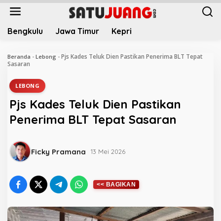
L
e
w
Bengkulu
Jawa Timur
Kepri
a
t
i
Pjs Kades Teluk Dien Pastikan Penerima BLT Tepat
Beranda
-
Lebong
-
k
Sasaran
e
k
LEBONG
o
Pjs Kades Teluk Dien Pastikan
n
t
Penerima BLT Tepat Sasaran
e
n
Ficky Pramana
13 Mei 2026