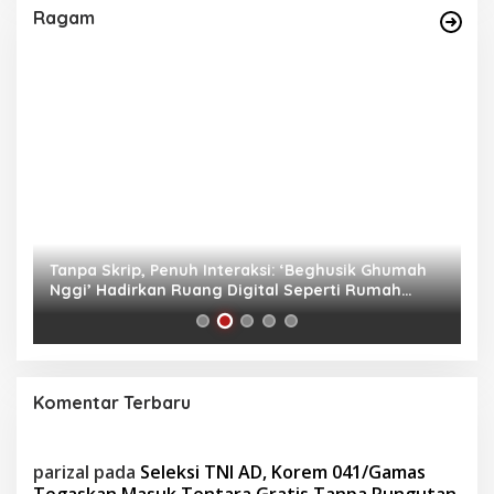
Ragam
as
Tanpa Skrip, Penuh Interaksi: ‘Beghusik Ghumah
W
Nggi’ Hadirkan Ruang Digital Seperti Rumah
Us
Sendiri
Komentar Terbaru
parizal
pada
Seleksi TNI AD, Korem 041/Gamas