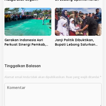
Karhutla
Bertambah
Gerakan Indonesia Asri
Janji Politik Dibuktikan,
Perkuat Sinergi Pemkab,
Bupati Lebong Salurkan
TNI dan Polri di Lebong
Seragam Gratis
Tinggalkan Balasan
Alamat email Anda tidak akan dipublikasikan.
Ruas yang wajib ditandai
*