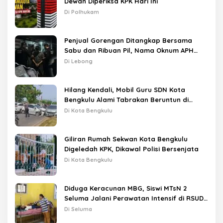
Dewan Diperiksa KPK Hari Ini
Di Polhukam
Penjual Gorengan Ditangkap Bersama
Sabu dan Ribuan Pil, Nama Oknum APH
Disebut Saat Interogasi
Di Lebong
Hilang Kendali, Mobil Guru SDN Kota
Bengkulu Alami Tabrakan Beruntun di
Lampu Merah
Di Kota Bengkulu
Giliran Rumah Sekwan Kota Bengkulu
Digeledah KPK, Dikawal Polisi Bersenjata
Di Kota Bengkulu
Diduga Keracunan MBG, Siswi MTsN 2
Seluma Jalani Perawatan Intensif di RSUD
Tais
Di Seluma