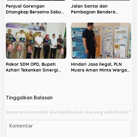
Penjual Gorengan
Jalan Santai dan
Ditangkap Bersama Sabu
Pembagian Bendera
dan Ribuan Pil, Nama
Sambut HUT RI ke-81 di
Oknum APH Disebut Saat
Lebong
Interogasi
Rakor SDM OPD, Bupati
Hindari Jasa Ilegal, PLN
Azhari Tekankan Sinergi
Muara Aman Minta Warga
dan Profesionalisme
Gunakan Kanal Resmi
Tinggalkan Balasan
Alamat email Anda tidak akan dipublikasikan.
Ruas yang wajib ditandai
*