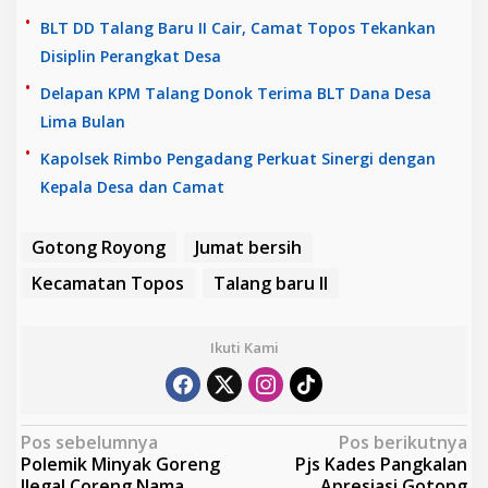
BLT DD Talang Baru II Cair, Camat Topos Tekankan
Disiplin Perangkat Desa
Delapan KPM Talang Donok Terima BLT Dana Desa
Lima Bulan
Kapolsek Rimbo Pengadang Perkuat Sinergi dengan
Kepala Desa dan Camat
Gotong Royong
Jumat bersih
Kecamatan Topos
Talang baru II
Ikuti Kami
N
Pos sebelumnya
Pos berikutnya
Polemik Minyak Goreng
Pjs Kades Pangkalan
a
Ilegal Coreng Nama
Apresiasi Gotong