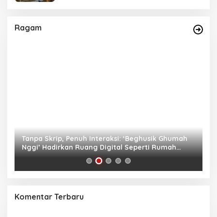
Ragam
as
Tanpa Skrip, Penuh Interaksi: ‘Beghusik Ghumah
W
Nggi’ Hadirkan Ruang Digital Seperti Rumah
Us
Sendiri
Komentar Terbaru