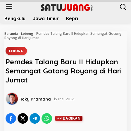
L
e
w
Bengkulu
Jawa Timur
Kepri
a
t
i
Pemdes Talang Baru II Hidupkan Semangat Gotong
Beranda
-
Lebong
-
k
Royong di Hari Jumat
e
k
LEBONG
o
Pemdes Talang Baru II Hidupkan
n
t
Semangat Gotong Royong di Hari
e
Jumat
n
Ficky Pramana
15 Mei 2026