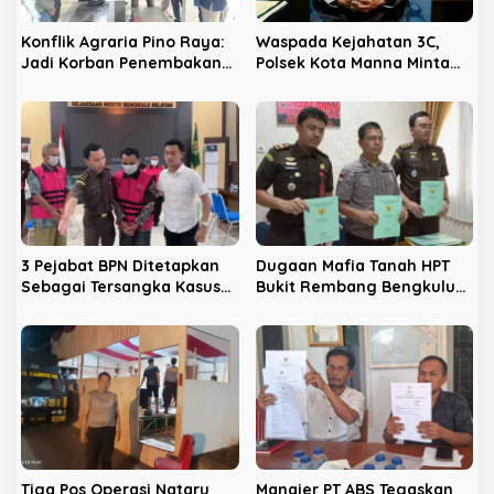
s
Konflik Agraria Pino Raya:
Waspada Kejahatan 3C,
Jadi Korban Penembakan
Polsek Kota Manna Minta
PT ABS, Dua Petani Malah
Warga Gunakan Kunci
Jadi Tersangka
Ganda
3 Pejabat BPN Ditetapkan
Dugaan Mafia Tanah HPT
Sebagai Tersangka Kasus
Bukit Rembang Bengkulu
SHM HPT Bukit Rabang
Selatan, Kejari Geledah
Rumah Mantan Bupati
Tiga Pos Operasi Nataru
Manajer PT ABS Tegaskan