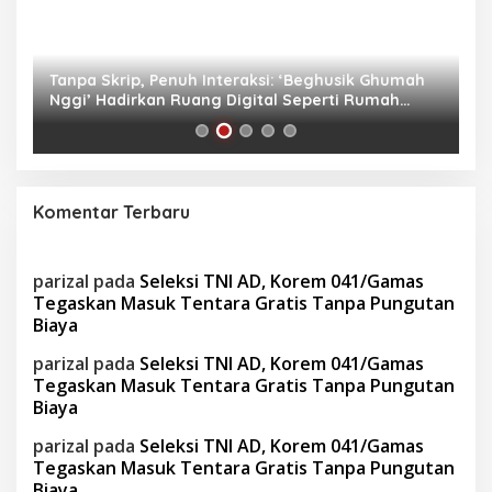
as
Tanpa Skrip, Penuh Interaksi: ‘Beghusik Ghumah
W
Nggi’ Hadirkan Ruang Digital Seperti Rumah
Us
Sendiri
Komentar Terbaru
parizal
pada
Seleksi TNI AD, Korem 041/Gamas
Tegaskan Masuk Tentara Gratis Tanpa Pungutan
Biaya
parizal
pada
Seleksi TNI AD, Korem 041/Gamas
Tegaskan Masuk Tentara Gratis Tanpa Pungutan
Biaya
parizal
pada
Seleksi TNI AD, Korem 041/Gamas
Tegaskan Masuk Tentara Gratis Tanpa Pungutan
Biaya