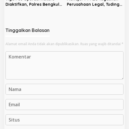
Diaktifkan, Polres Bengkulu
Perusahaan Legal, Tuding
Selatan Fokuskan
Aksi Warga Ditunggangi
Preventif–Preemtif
Provokator
Tinggalkan Balasan
Alamat email Anda tidak akan dipublikasikan.
Ruas yang wajib ditandai
*