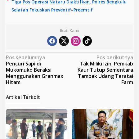
Tiga Pos Operasi Nataru Diaktifkan, Polres Bengkulu
Selatan Fokuskan Preventif–Preemtif
Ikuti Kami
N
Pos sebelumnya
Pos berikutnya
Pencuri Sapi di
Tak Miliki Izin, Pemkab
a
Mukomuko Beraksi
Kaur Tutup Sementara
v
Menggunakan Granmax
Tambak Udang Teratai
Hitam
Farm
i
g
Artikel Terkait
a
s
i
p
o