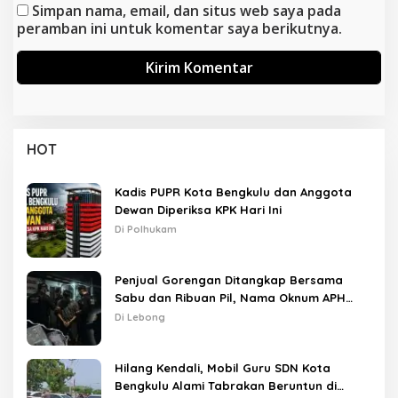
Simpan nama, email, dan situs web saya pada
peramban ini untuk komentar saya berikutnya.
HOT
Kadis PUPR Kota Bengkulu dan Anggota
Dewan Diperiksa KPK Hari Ini
Di Polhukam
Penjual Gorengan Ditangkap Bersama
Sabu dan Ribuan Pil, Nama Oknum APH
Disebut Saat Interogasi
Di Lebong
Hilang Kendali, Mobil Guru SDN Kota
Bengkulu Alami Tabrakan Beruntun di