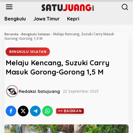
L
e
w
Bengkulu
Jawa Timur
Kepri
a
t
i
Melaju Kencang, Suzuki Carry Masuk
Beranda
-
Bengkulu Selatan
-
k
Gorong-Gorong 1,5 M
e
k
BENGKULU SELATAN
o
Melaju Kencang, Suzuki Carry
n
t
Masuk Gorong-Gorong 1,5 M
e
n
Redaksi Satujuang
22 September 2023